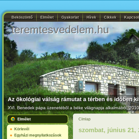
Beköszöntő
Elmélet
Gyakorlat
Hírek
Cikkek
Kapcsol
teremtesvedelem.hu
Az ökológiai válság rámutat a térben és időben k
XVI. Benedek pápa üzenetéből a béke világnapja alkalmából, 2010.
Elmélet
Címlap
szombat, június 21,
Körlevél
Egyházi megnyilatkozások