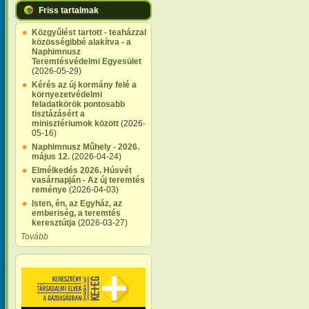
Friss tartalmak
17
Közgyűlést tartott - teaházzal
közösségibbé alakítva - a
18
Naphimnusz
Teremtésvédelmi Egyesület
(2026-05-29)
19
Kérés az új kormány felé a
környezetvédelmi
feladatkörök pontosabb
20
tisztázásért a
minisztériumok között
(2026-
05-16)
21
Naphimnusz Műhely - 2026.
május 12.
(2026-04-24)
Elmélkedés 2026. Húsvét
22
vasárnapján - Az új teremtés
reménye
(2026-04-03)
Isten, én, az Egyház, az
23
emberiség, a teremtés
keresztútja
(2026-03-27)
Tovább