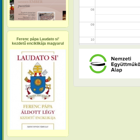
08
09
Ferenc pápa Laudato si’
10
kezdetű enciklikája magyarul
11
12
13
14
15
16