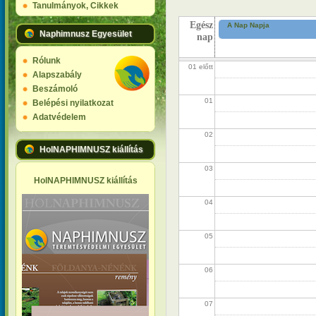
Tanulmányok, Cikkek
Egész
A Nap Napja
Naphimnusz Egyesület
nap
Rólunk
01 előtt
Alapszabály
Beszámoló
01
Belépési nyilatkozat
Adatvédelem
02
HolNAPHIMNUSZ kiállítás
03
HolNAPHIMNUSZ kiállítás
04
05
06
07