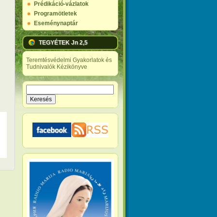
Prédikáció-vázlatok
Programötletek
Eseménynaptár
TEGYÉTEK Jn 2,5
Teremtésvédelmi Gyakorlatok és
Tudnivalók Kézikönyve
Keresés
Keresés űrlap