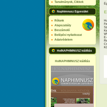
Tanulmányok, Cikkek
Ég
E
Naphimnusz Egyesület
Rólunk
Hu
Fe
Alapszabály
Sz
Beszámoló
Ke
W
Belépési nyilatkozat
E-
Adatvédelem
Re
Cs
Kö
HolNAPHIMNUSZ kiállítás
O
HolNAPHIMNUSZ kiállítás