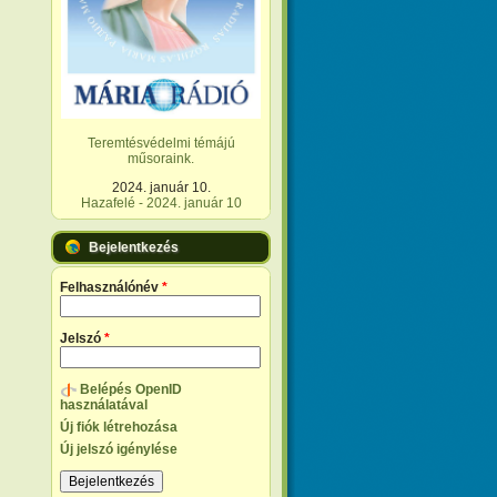
Teremtésvédelmi témájú
műsoraink.
2024. január 10.
Hazafelé - 2024. január 10
Bejelentkezés
Felhasználónév
*
Jelszó
*
Belépés OpenID
használatával
Új fiók létrehozása
Új jelszó igénylése