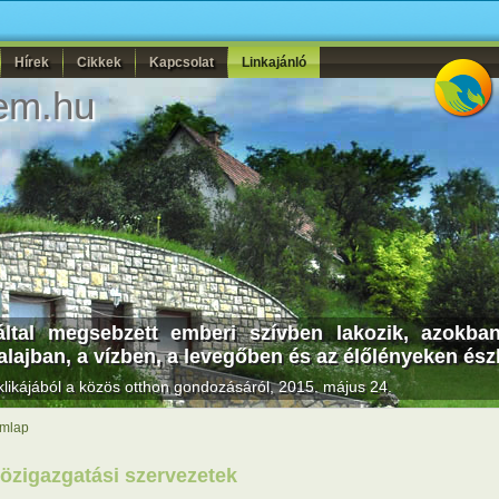
Hírek
Cikkek
Kapcsolat
Linkajánló
em.hu
ltal megsebzett emberi szívben lakozik, azokba
alajban, a vízben, a levegőben és az élőlényeken ész
likájából a közös otthon gondozásáról, 2015. május 24.
mlap
özigazgatási szervezetek