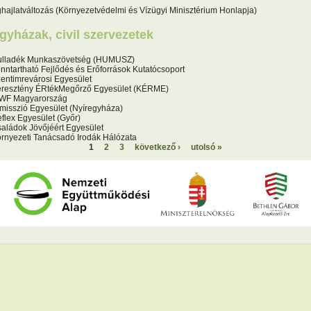
hajlatváltozás (Környezetvédelmi és Vízügyi Minisztérium Honlapja)
gyházak, civil szervezetek
lladék Munkaszövetség (HUMUSZ)
nntartható Fejlődés és Erőforrások Kutatócsoport
entimrevárosi Egyesület
resztény ÉRtékMegőrző Egyesület (KÉRME)
WF Magyarország
misszió Egyesület (Nyíregyháza)
flex Egyesület (Győr)
aládok Jövőjéért Egyesület
rnyezeti Tanácsadó Irodák Hálózata
1
2
3
következő ›
utolsó »
ldalak