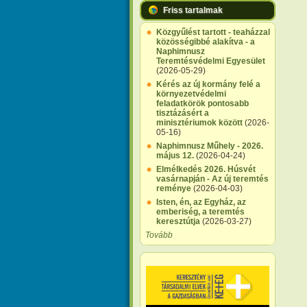
Friss tartalmak
Közgyűlést tartott - teaházzal
közösségibbé alakítva - a
Naphimnusz
Teremtésvédelmi Egyesület
(2026-05-29)
Kérés az új kormány felé a
környezetvédelmi
feladatkörök pontosabb
tisztázásért a
minisztériumok között
(2026-
05-16)
Naphimnusz Műhely - 2026.
május 12.
(2026-04-24)
Elmélkedés 2026. Húsvét
vasárnapján - Az új teremtés
reménye
(2026-04-03)
Isten, én, az Egyház, az
emberiség, a teremtés
keresztútja
(2026-03-27)
Tovább