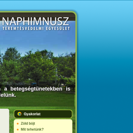
n a betegségtünetekben is
lelünk.
Gyakorlat
Zöld böjt
Mit tehetünk?