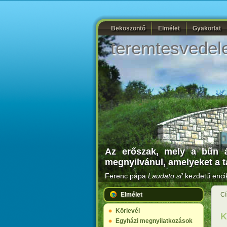
Beköszöntő
Elmélet
Gyakorlat
teremtesvedel
Az erőszak, mely a bűn á
megnyilvánul, amelyeket a t
Ferenc pápa
Laudato si'
kezdetű encik
Elmélet
Cí
Körlevél
K
Egyházi megnyilatkozások