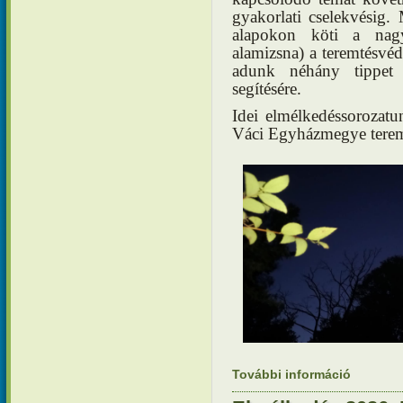
gyakorlati cselekvésig. 
alapokon köti a nagyb
alamizsna) a teremtésv
adunk néhány tippet 
segítésére.
Idei elmélkedéssorozatu
Váci Egyházmegye teremt
További információ
Elmélkedé
öröme és 