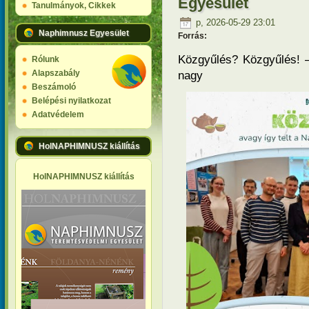
Egyesület
Tanulmányok, Cikkek
p, 2026-05-29 23:01
Naphimnusz Egyesület
Forrás:
Közgyűlés? Közgyűlés! –
Rólunk
nagy ta
Alapszabály
Beszámoló
Belépési nyilatkozat
Adatvédelem
HolNAPHIMNUSZ kiállítás
HolNAPHIMNUSZ kiállítás