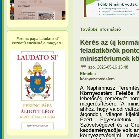
További információ
Közgyűlést
Naphimnus
kapcsola
Ferenc pápa Laudato si’
Kérés az új kormá
kezdetű enciklikája magyarul
feladatkörök ponto
minisztériumok kö
szo, 2026-05-16 13:48
Elmélet:
környezetvédelem
A Naphimnusz Teremtés
Környezetért Felelős M
lehetőség reményét hord
megerősítésére. A minis
ahhoz, hogy valódi válto
átgondolt, világos kijel
Ezért Egyesületünk
kezdeményezője
volt a
környezetvédelmi minis