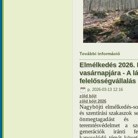
További információ
Elmélkedé
Megtérés 
Elmélkedés 2026. 
vasárnapjára - A l
felelősségvállalás
p, 2026-03-13 12:16
zöld böjt
zöld böjt 2026
Nagyböjti elmélkedés-
és szentírási szakaszok s
önmegtagadást és 
teremtésvédelmet a s
generációk iránti f
kapcsolódó témát követh