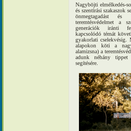
Nagyböjti elmélkedés-
és szentírási szakaszok s
önmegtagadást és 
teremtésvédelmet a s
generációk iránti f
kapcsolódó témát követh
gyakorlati cselekvésig. 
alapokon köti a nagyb
alamizsna) a teremtésv
adunk néhány tippet 
segítésére.