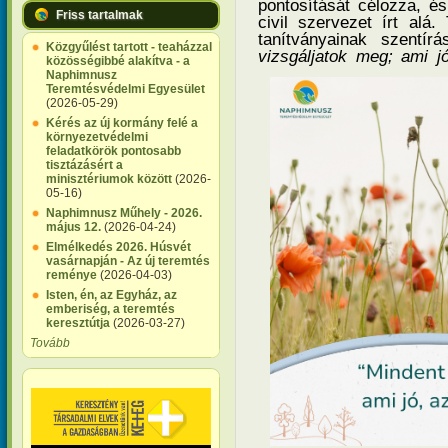
pontosítását célozza, é
Friss tartalmak
civil szervezet írt alá.
tanítványainak szentír
Közgyűlést tartott - teaházzal
vizsgáljatok meg; ami jó
közösségibbé alakítva - a
Naphimnusz
Teremtésvédelmi Egyesület
(2026-05-29)
Kérés az új kormány felé a
környezetvédelmi
feladatkörök pontosabb
tisztázásért a
minisztériumok között
(2026-
05-16)
Naphimnusz Műhely - 2026.
május 12.
(2026-04-24)
Elmélkedés 2026. Húsvét
vasárnapján - Az új teremtés
reménye
(2026-04-03)
Isten, én, az Egyház, az
emberiség, a teremtés
keresztútja
(2026-03-27)
Tovább