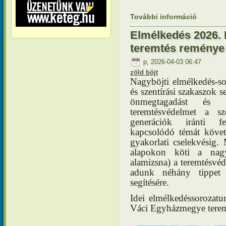
További információ
Kérés az 
pontosabb
tartalomm
Elmélkedés 2026. 
teremtés reménye
p, 2026-04-03 06:47
zöld böjt
Nagyböjti elmélkedés-
és szentírási szakaszok s
önmegtagadást és 
teremtésvédelmet a s
generációk iránti f
kapcsolódó témát követh
gyakorlati cselekvésig. 
alapokon köti a nagyb
alamizsna) a teremtésv
adunk néhány tippet 
segítésére.
Idei elmélkedéssorozatu
Váci Egyházmegye teremt