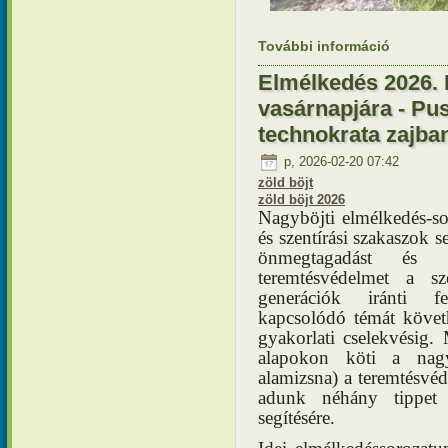
További információ
Elmélkedé
Színeválto
tartalomm
Elmélkedés 2026. 
vasárnapjára - Pu
technokrata zajba
p, 2026-02-20 07:42
zöld böjt
zöld böjt 2026
Nagyböjti elmélkedés-
és szentírási szakaszok s
önmegtagadást és 
teremtésvédelmet a s
generációk iránti f
kapcsolódó témát követh
gyakorlati cselekvésig. 
alapokon köti a nagyb
alamizsna) a teremtésv
adunk néhány tippet 
segítésére.