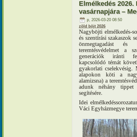
Elmélkedés 2026. 
vasárnapjára – Me
p, 2026-03-20 08:50
zöld böjt 2026
Nagyböjti elmélkedés-
és szentírási szakaszok s
önmegtagadást és 
teremtésvédelmet a s
generációk iránti f
kapcsolódó témát követh
gyakorlati cselekvésig. 
alapokon köti a nagyb
alamizsna) a teremtésv
adunk néhány tippet 
segítésére.
Idei elmélkedéssorozatu
Váci Egyházmegye teremt