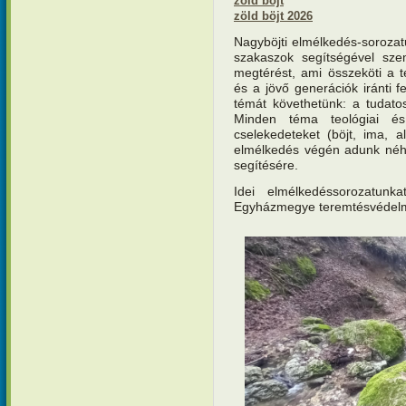
zöld böjt
zöld böjt 2026
Nagyböjti elmélkedés-soroza
szakaszok segítségével sze
megtérést, ami összeköti a 
és a jövő generációk iránti 
témát követhetünk: a tudatoss
Minden téma teológiai és
cselekedeteket (böjt, ima, 
elmélkedés végén adunk néhá
segítésére.
Idei elmélkedéssorozatunk
Egyházmegye teremtésvédelmi