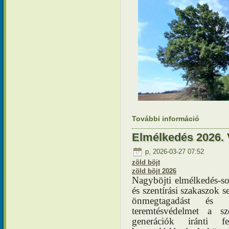
További információ
Elmélkedé
reménye t
Elmélkedés 2026. 
p, 2026-03-27 07:52
zöld böjt
zöld böjt 2026
Nagyböjti elmélkedés-
és szentírási szakaszok s
önmegtagadást és 
teremtésvédelmet a s
generációk iránti f