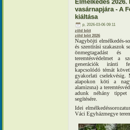
Elmélkedés 2026. 
vasárnapjára - A 
kiáltása
p, 2026-03-06 09:11
zöld böjt
zöld böjt 2026
Nagyböjti elmélkedés-
és szentírási szakaszok s
önmegtagadást és 
teremtésvédelmet a s
generációk iránti f
kapcsolódó témát követh
gyakorlati cselekvésig. 
alapokon köti a nagyb
alamizsna) a teremtésv
adunk néhány tippet 
segítésére.
Idei elmélkedéssorozatu
Váci Egyházmegye teremt