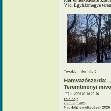
Idei elmélkedéssorozatu
Váci Egyházmegye teremt
További információ
Elmélkedé
lecsendes
kapcsola
Hamvazószerda: „P
Teremtményi mivol
h, 2026-02-16 20:46
zöld böjt
zöld böjt 2026
Nagyböjti elmélkedések 2026