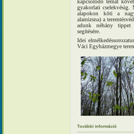
kapcsolódó témát követh
gyakorlati cselekvésig. 
alapokon köti a nagyb
alamizsna) a teremtésv
adunk néhány tippet 
segítésére.
Idei elmélkedéssorozatu
Váci Egyházmegye teremt
További információ
Elmélkedé
kapcsola