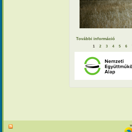
További információ
Hamvazósz
mivoltunk
1
2
3
4
5
6
Oldalak
w