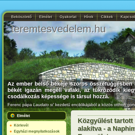
Beköszöntő
Elmélet
Gyakorlat
Hírek
Cikkek
Kapcsol
teremtesvedelem.hu
Az ember belső békéje szoros összefüggésben ál
békét igazán megéli valaki, az tükröződik kiegy
csodálkozás képessége is társul hozzá.
Ferenc pápa
Laudato si'
kezdetű enciklikájából a közös otthon gon
Elmélet
Közgyűlést tartott
Körlevél
alakítva - a Naph
Egyházi megnyilatkozások