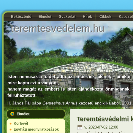
Beköszöntő
Elmélet
Gyakorlat
Hírek
Cikkek
Kapcsol
teremtesvedelem.hu
Isten nemcsak a földet adta az embernek, akinek – amikor r
mire kapta ezt a vagyont,
hanem magát az embert is Isten ajándékozta önmagának, és e
felruháztatott.
II. János Pál pápa
Centesimus Annus
kezdetű enciklikájából, 1991.
Elmélet
Teremtésvédelmi k
Körlevél
v, 2023-07-02 12:00
Egyházi megnyilatkozások