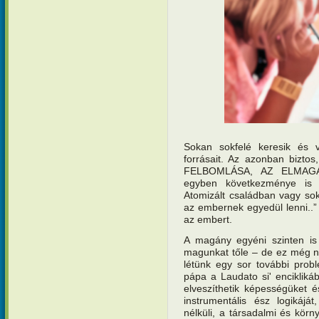
Sokan sokfelé keresik és vé
forrásait. Az azonban bi
FELBOMLÁSA, AZ ELMAGÁ
egyben következménye is 
Atomizált családban vagy sok
az embernek egyedül lenni..” 
az embert.
A magány egyéni szinten is 
magunkat tőle – de ez még ne
létünk egy sor további pro
pápa a Laudato si' enciklikáb
elveszíthetik képességüket 
instrumentális ész logikájá
nélküli, a társadalmi és körn