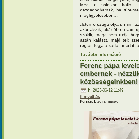
Még a sokszor hallott bi
gazdagodhatnak, ha türelme
megfigyelésében…
„Isten országa olyan, mint a
akár alszik, akár ébren van, é
szökik, maga sem tudja hogy
aztán kalászt, majd telt sz
rögtön fogja a sarlót, mert itt
További információ
Teremtésv
illatok t
Ferenc pápa level
embernek - nézzü
közösségeinkben!
h, 2023-06-12 11:49
filmvetítés
Forrás:
Bízd rá magad!