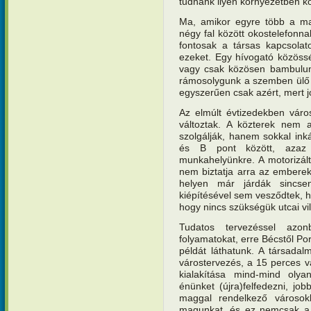
tudnánk ilyen környezetben k
Ma, amikor egyre több a ma
négy fal között okostelefonna
fontosak a társas kapcsolat
ezeket. Egy hívogató közössé
vagy csak közösen bambulun
rámosolygunk a szemben ülő 
egyszerűen csak azért, mert jó
Az elmúlt évtizedekben vár
változtak. A közterek nem a
szolgálják, hanem sokkal ink
és B pont között, azaz 
munkahelyünkre. A motorizált 
nem biztatja arra az emberek
helyen már járdák sincse
kiépítésével sem vesződtek, 
hogy nincs szükségük utcai vil
Tudatos tervezéssel azo
folyamatokat, erre Bécstől P
példát láthatunk. A társadal
várostervezés, a 15 perces v
kialakítása mind-mind oly
énünket (újra)felfedezni, job
maggal rendelkező városokb
magunkat, és ez nemcsak a 