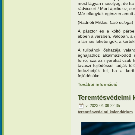
most lágyan mosolyog, de ha é
rádvicsorít! Mert április ez, 
Már elfagytak egészen amott a
(Radnóti Miklós:
Első ecloga
)
A pásztor és a költő párbes
ebben a versben. Valóban, a v
a lármás feketerigók, a kerte
A tulipánok őshazája valah
éghajlathoz alkalmazkodott 
forró, száraz nyarakat csak 
tavaszi fejlődéssel tudják túl
fedezhetjük fel, ha a kert
fejlődésüket.
További információ
Teremtésv
titkai ta
Teremtésvédelmi k
v, 2023-04-09 22:35
teremtésvédelmi kalendárium