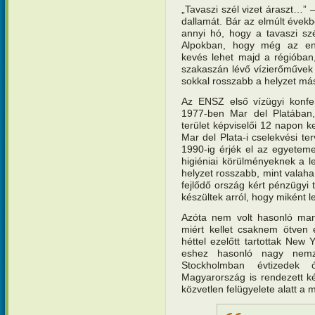
„Tavaszi szél vizet áraszt…”
dallamát. Bár az elmúlt éve
annyi hó, hogy a tavaszi sz
Alpokban, hogy még az ene
kevés lehet majd a régióban,
szakaszán lévő vízierőművek 
sokkal rosszabb a helyzet más
Az ENSZ első vízügyi konfe
1977-ben Mar del Platában,
terület képviselői 12 napon k
Mar del Plata-i cselekvési te
1990-ig érjék el az egyeteme
higiéniai körülményeknek a l
helyzet rosszabb, mint valah
fejlődő ország kért pénzügyi
készültek arról, hogy miként l
Azóta nem volt hasonló mand
miért kellet csaknem ötven é
héttel ezelőtt tartottak Ne
eshez hasonló nagy nemze
Stockholmban évtizedek 
Magyarország is rendezett k
közvetlen felügyelete alatt a