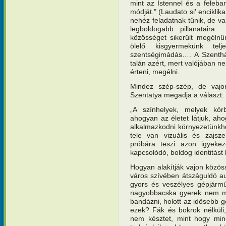
mint az Istennel és a felebar
módját." (Laudato si' enciklika
nehéz feladatnak tűnik, de v
legboldogabb pillanatair
közösséget sikerült megélnü
ölelő kisgyermekünk te
szentségimádás…. A Szenth
talán azért, mert valójában n
érteni, megélni.
Mindez szép-szép, de vaj
Szentatya megadja a választ:
„A színhelyek, melyek körb
ahogyan az életet látjuk, a
alkalmazkodni környezetünkhö
tele van vizuális és zajsze
próbára teszi azon igyeke
kapcsolódó, boldog identitást 
Hogyan alakítják vajon közös
város szívében átszáguldó aut
gyors és veszélyes gépjármű
nagyobbacska gyerek nem meh
bandázni, holott az idősebb 
ezek? Fák és bokrok nélküli,
nem késztet, mint hogy min