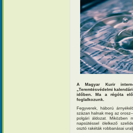
A Magyar Kurir interne
„Teremtésvédelmi kalendár
időben. Ma a régóta előt
foglalkozunk.
Fegyverek, háború árnyékéb
százan halnak meg az orosz–u
polgári áldozat. Miközben m
napsütéssel ölelkező szelí
osztó rakéták robbanásai uraljá