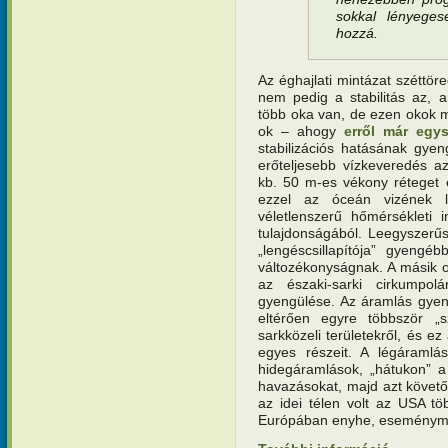
sokkal lényege
hozzá.
Az éghajlati mintázat széttör
nem pedig a stabilitás az, a
több oka van, de ezen okok m
ok – ahogy
erről már egys
stabilizációs hatásának gyen
erőteljesebb vízkeveredés a
kb. 50 m-es vékony réteget
ezzel az óceán vizének l
véletlenszerű hőmérsékleti i
tulajdonságából. Leegyszerűs
„lengéscsillapítója” gyengé
változékonyságnak. A másik o
az északi-sarki cirkumpolá
gyengülése. Az áramlás gyen
eltérően egyre többször „
sarkközeli területekről, és ez
egyes részeit. A légáraml
hidegáramlások, „hátukon” a
havazásokat, majd azt követő
az idei télen volt az USA töb
Európában enyhe, eseménymen