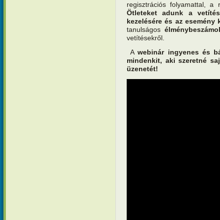
regisztrációs folyamattal, a
Ötleteket adunk a vetíté
kezelésére és az esemény k
tanulságos
élménybeszámo
vetítésekről.
A
webinár ingyenes és bá
mindenkit, aki szeretné sa
üzenetét!