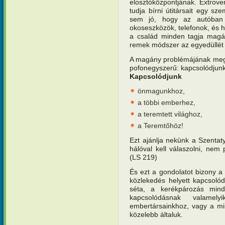
elosztóközpontjának. Extrove
tudja bírni útitársait egy s
sem jó, hogy az autóban á
okoseszközök, telefonok, és 
a család minden tagja mag
remek módszer az egyedüllét
A magány problémájának mego
pofonegyszerű: kapcsolódjunk
Kapcsolódjunk
önmagunkhoz,
a többi emberhez,
a teremtett világhoz,
a Teremtőhöz!
Ezt ajánlja nekünk a Szentat
hálóval kell válaszolni, ne
(LS 219)
És ezt a gondolatot bizony a
közlekedés helyett kapcsoló
séta, a kerékpározás min
kapcsolódásnak valamel
embertársainkhoz, vagy a min
közelebb általuk.