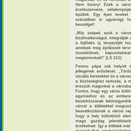
Nem bizony! Ezek a város
érzékszerveire, sétatempój
épültek. Egy ilyen tereke
században is ugyanúgy ha
beszélget!
„Mily szépek azok a város
bizalmatlanságot, integrálják
a fejlődés új tényezőjét ho
amelyek még építészeti tervr
összekötnek, kapcsolatok
megismerését!” (LS 152)
Ferenc pápa sok helyütt t
jellegének erősítését. „Tör
vizuális keretekkel és a váro
a közösséghez tartozás, a m
érezzük magunkat a városba
Fontos, hogy egy város külö
egymáshoz és az emberek 
bezárkózzanak lakónegyedük
várost a többiekkel megoszt
beavatkozásnak a városi vag
hogy a hely különbözô elem
maga gazdag jelentéstar
érzékelnek. Így a többiek már
érezzük őket, amelyet közöse