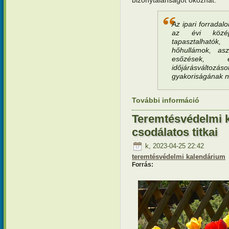
Az ipari forradal
az évi közép
tapasztalható
hőhullámok, as
esőzések, e
időjárásvált
gyakoriságának 
További információ
Teremtésv
tartalomm
Teremtésvédelmi k
csodálatos titkai
k, 2023-04-25 22:42
teremtésvédelmi kalendárium
Forrás: