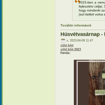
2015-ben a nemz
fejlesztési céljai
hogy mindenki szá
(ezt kellett volna
További információ
Teremtésv
kapcsola
Húsvétvasárnap -
v, 2023-04-09 11:47
zöld böjt
zöld böjt 2023
Forrás: