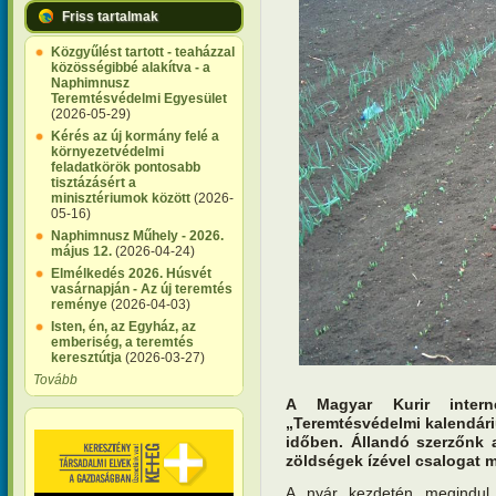
Friss tartalmak
Közgyűlést tartott - teaházzal
közösségibbé alakítva - a
Naphimnusz
Teremtésvédelmi Egyesület
(2026-05-29)
Kérés az új kormány felé a
környezetvédelmi
feladatkörök pontosabb
tisztázásért a
minisztériumok között
(2026-
05-16)
Naphimnusz Műhely - 2026.
május 12.
(2026-04-24)
Elmélkedés 2026. Húsvét
vasárnapján - Az új teremtés
reménye
(2026-04-03)
Isten, én, az Egyház, az
emberiség, a teremtés
keresztútja
(2026-03-27)
Tovább
A Magyar Kurir interne
„Teremtésvédelmi kalendár
időben. Állandó szerzőnk 
zöldségek ízével csalogat m
A nyár kezdetén megindul 