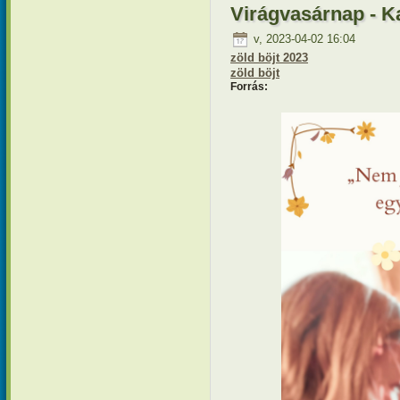
Virágvasárnap - 
v, 2023-04-02 16:04
zöld böjt 2023
zöld böjt
Forrás: