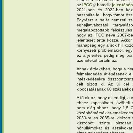
az
IPCC
(külső hivatkozás)
hatodik
jelentésén
2021-ben és 2022-ben közzét
használta fel, hogy tömör öss
Egyrészt a saját nemzeti sz
éghajlatváltozási tárgyal
megalapozottabb felkészülés
hogy az IPCC neve 2007-ben
jelentését tette közzé. Akkor
manapság egy a sok hír közöt
környezeti problémákról, egy
ez a jelentés pedig még pon
üzeneteket tartalmaz.
Annak érdekében, hogy a nemz
felmelegedés átlépésének el
intézkedésekre összpontosít
célt tűzött ki. Az új cé
kibocsátásának 60 százaléko
A fő ok az, hogy az eddigi, a
ehhez kapcsolható jövőbeli
nem elég ahhoz, hogy 1,5 Ce
középhőmérséklet-emelkedés.
2030-ra és 2035-re kitűzött 
küszöböt szinte biztosa
hőhullámokat és aszályokat 
bizonytalanságot okozhat.