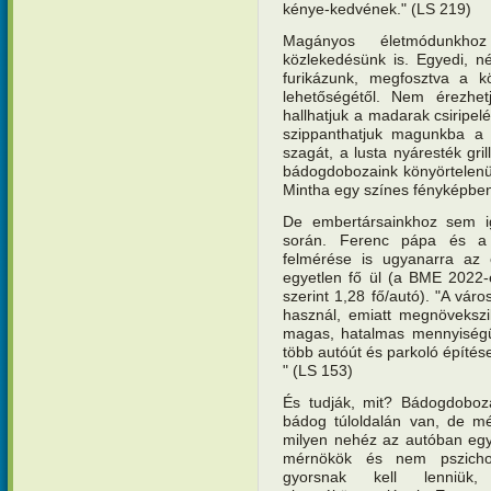
kénye-kedvének." (LS 219)
Magányos életmódunkh
közlekedésünk is. Egyedi, n
furikázunk, megfosztva a k
lehetőségétől. Nem érezhet
hallhatjuk a madarak csiripel
szippanthatjuk magunkba a
szagát, a lusta nyáresték grill
bádogdobozaink könyörtelenül
Mintha egy színes fényképben 
De embertársainkhoz sem i
során. Ferenc pápa és a 
felmérése is ugyanarra az 
egyetlen fő ül (a BME 2022-
szerint 1,28 fő/autó). "A vá
használ, emiatt megnövekszi
magas, hatalmas mennyiségû
több autóút és parkoló építés
" (LS 153)
És tudják, mit? Bádogdoboza
bádog túloldalán van, de mé
milyen nehéz az autóban egy 
mérnökök és nem pszichol
gyorsnak kell lenniük