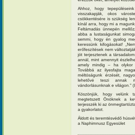
Ahhoz, hogy tepepüléseink
visszakapják, okos várost
csökkentésére is szükség len
kínál arra, hogy mi a magunk
Feltámadás ünnepén mellőz
abba a lustaságunkat simoga
semmi, hogy én gyalog meg
keressünk kifogásokat! „N
erőfeszítések nem változtatják
jót terjesztenek a társadal
annál, mint amennyit észlelhe
amely mindig – ha olykor lá
Továbbá az ilyesfajta magat
méltóságunk érzését, nagyo
lehetővé teszi annak m
vándorlásunknak e világon." 
Köszönjük, hogy velünk t
megtetszett Önöknek a ke
terjesszék ki az önmegtartózta
a gyakorlatot.
Áldott és teremtésvédő húsvét
a Naphimnusz Egyesület