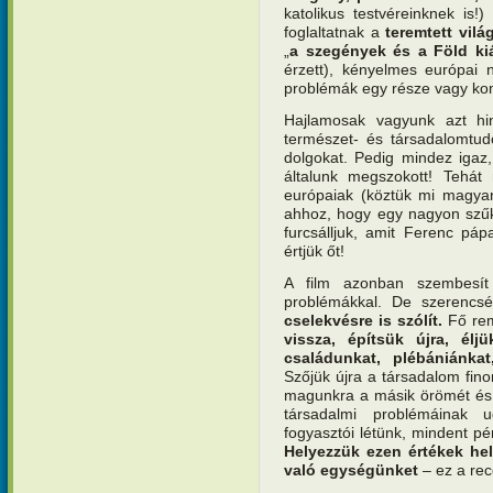
katolikus testvéreinknek is!
foglaltatnak a
teremtett vilá
„
a szegények és a Föld kiá
érzett), kényelmes európai 
problémák egy része vagy kom
Hajlamosak vagyunk azt hi
természet- és társadalomtud
dolgokat. Pedig mindez igaz,
általunk megszokott! Tehá
európaiak (köztük mi magya
ahhoz, hogy egy nagyon szűk 
furcsálljuk, amit Ferenc p
értjük őt!
A film azonban szembesít
problémákkal. De szerencs
cselekvésre is szólít.
Fő re
vissza, építsük újra, él
családunkat, plébániánka
Szőjük újra a társadalom fino
magunkra a másik örömét és 
társadalmi problémáinak 
fogyasztói létünk, mindent 
Helyezzük ezen értékek hely
való egységünket
– ez a rec