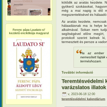
kötődik az aratás kezdete. N
gyökerű szokásokat, hagyom
még a mai napig is élő m
megszentelésével és hálaadó
Az aratás kezdete, nemcsak
hálaadásnak ma is helye le
alkalmával. Sokan nem tud
Ferenc pápa Laudato si’
kezdetű enciklikája magyarul
segítségével előre megírt, 
protokoll szerint kelnek 
termesztett és persze a vadon
Ha az ember 
nemesített fajták
terméshozam.
További információ
Teremtésv
kapcsola
Teremtésvédelmi k
varázslatos illatok
v, 2023-06-18 12:00
teremtésvédelmi kalendárium