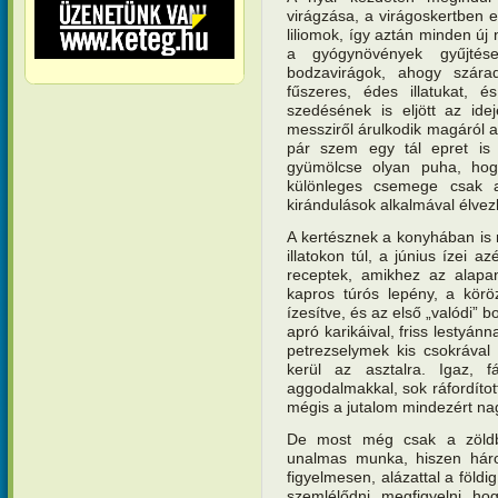
virágzása, a virágoskertben 
liliomok, így aztán minden új 
a gyógynövények gyűjtés
bodzavirágok, ahogy szára
fűszeres, édes illatukat, 
szedésének is eljött az id
messziről árulkodik magáról az
pár szem egy tál epret is 
gyümölcse olyan puha, hogy
különleges csemege csak a
kirándulások alkalmával élvez
A kertésznek a konyhában is
illatokon túl, a június ízei a
receptek, amikhez az alapan
kapros túrós lepény, a körö
ízesítve, és az első „valódi”
apró karikáival, friss lestyánn
petrezselymek kis csokrával
kerül az asztalra. Igaz, f
aggodalmakkal, sok ráfordított
mégis a jutalom mindezért n
De most még csak a zöldbor
unalmas munka, hiszen háro
figyelmesen, alázattal a földi
szemlélődni, megfigyelni, hog