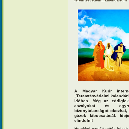
teremtésvédelmi kalendárium
A Magyar Kurir interne
„Teremtésvédelmi kalendár
időben. Még az eddigiek
aszályokat és egyre k
bizonytalanságot okozhat
gázok kibocsátását. Ide
elindulni!
Hetekkel ezelőtt tették közzé