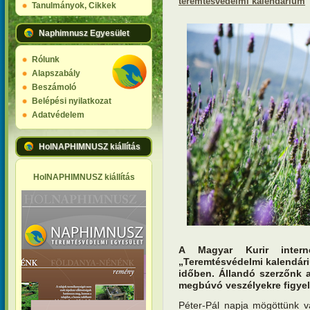
teremtésvédelmi kalendárium
Tanulmányok, Cikkek
Naphimnusz Egyesület
Rólunk
Alapszabály
Beszámoló
Belépési nyilatkozat
Adatvédelem
HolNAPHIMNUSZ kiállítás
HolNAPHIMNUSZ kiállítás
A Magyar Kurir interne
„Teremtésvédelmi kalendár
időben. Állandó szerzőnk 
megbúvó veszélyekre figyel
Péter-Pál napja mögöttünk 