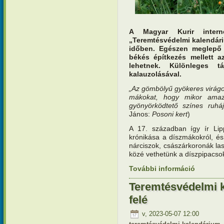
A Magyar Kurir interne
„Teremtésvédelmi kalendár
időben. Egészen meglepő 
békés építkezés mellett az
lehetnek. Különleges t
kalauzolásával.
„Az gömbölyű gyökeres virágok
mákokat, hogy mikor amaz
gyönyörködtető színes ruh
János:
Posoni kert
)
A 17. században így ír Lip
krónikása a díszmákokról, és 
nárciszok, császárkoronák la
közé vethetünk a díszpipacsok
További információ
Teremtésv
kora nyár
Teremtésvédelmi 
felé
v, 2023-05-07 12:00