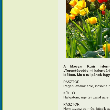
A Magyar Kurir interne
„Teremtésvédelmi kalendár
időben. Ma a tulipánok lág
PÁSZTOR
Régen láttalak erre, kicsalt a
KÖLTŐ
Hallgatom, úgy teli zajjal az er
PÁSZTOR
Nem tavasz ez még, játszik a