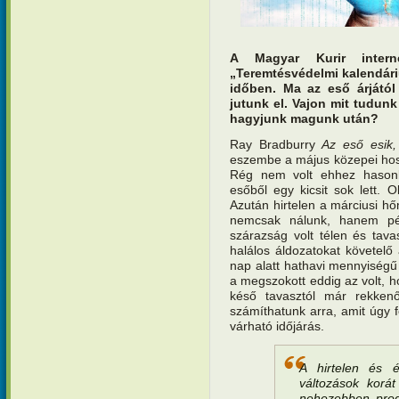
A Magyar Kurir interne
„Teremtésvédelmi kalendár
időben. Ma az eső árjátó
jutunk el. Vajon mit tudun
hagyjunk magunk után?
Ray Bradburry
Az eső esik,
eszembe a május közepei hos
Rég nem volt ehhez hasonló
esőből egy kicsit sok lett. O
Azután hirtelen a márciusi hő
nemcsak nálunk, hanem pél
szárazság volt télen és tava
halálos áldozatokat követelő 
nap alatt hathavi mennyiségű 
a megszokott eddig az volt, h
késő tavasztól már rekke
számíthatunk arra, amit úgy f
várható időjárás.
A hirtelen és 
változások korá
nehezebben prog