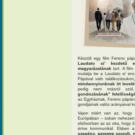
Készült egy film Ferenc pá
Laudato si’ kezdetű en
magyarázatának
tart. A fil
mutatja be a Laudato si’ enc
Pápával való találkozásukon
mindannyiunknak írt levelé
pedig nem másról szól,
gondozásának” felelősségé
az Egyháznak, Ferenc pápána
gondjainak valós arányaival k
Vajon miért van az, hogy 
Európában – sokan nehezen ért
elsősorban az az oka, hogy ő 
értve kommunikál. Ebben a
szegény, peremre szorult, 