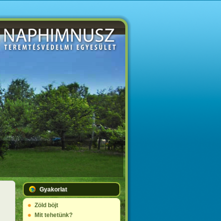
Gyakorlat
Zöld böjt
Mit tehetünk?