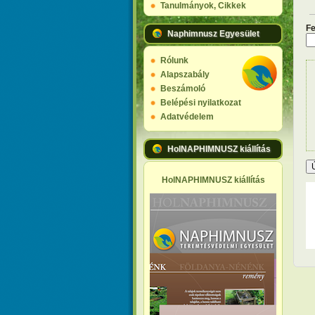
Tanulmányok, Cikkek
E
Fe
Naphimnusz Egyesület
Rólunk
Alapszabály
Beszámoló
Belépési nyilatkozat
Adatvédelem
HolNAPHIMNUSZ kiállítás
HolNAPHIMNUSZ kiállítás