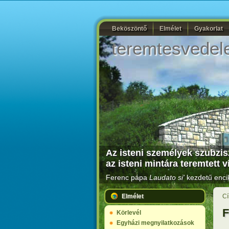
Beköszöntő
Elmélet
Gyakorlat
teremtesvedel
Az isteni személyek szubzis
az isteni mintára teremtett v
Ferenc pápa
Laudato si'
kezdetű encik
Elmélet
Cí
F
Körlevél
Egyházi megnyilatkozások