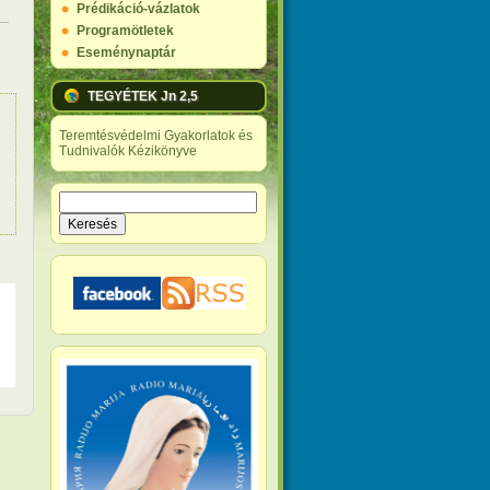
Prédikáció-vázlatok
Programötletek
Eseménynaptár
TEGYÉTEK Jn 2,5
Teremtésvédelmi Gyakorlatok és
Tudnivalók Kézikönyve
Keresés
Keresés űrlap