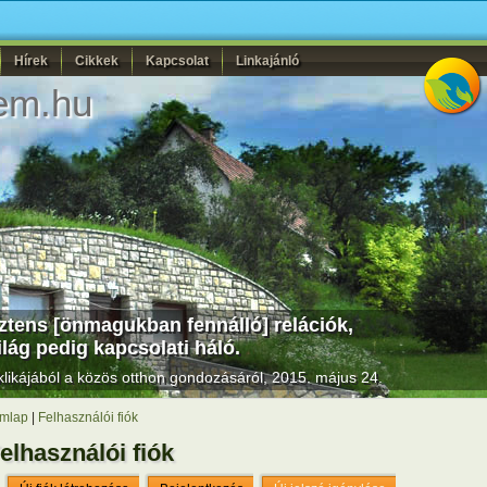
Hírek
Cikkek
Kapcsolat
Linkajánló
em.hu
ztens [önmagukban fennálló] relációk,
ilág pedig kapcsolati háló.
likájából a közös otthon gondozásáról, 2015. május 24.
mlap
|
Felhasználói fiók
elhasználói fiók