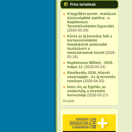
Friss tartalmak
Közgyűlést tartott - teaházzal
közösségibbé alakítva - a
Naphimnusz
Teremtésvédelmi Egyesület
(2026-05-29)
Kérés az új kormány felé a
környezetvédelmi
feladatkörök pontosabb
tisztázásért a
minisztériumok között
(2026-
05-16)
Naphimnusz Műhely - 2026.
május 12.
(2026-04-24)
Elmélkedés 2026. Húsvét
vasárnapján - Az új teremtés
reménye
(2026-04-03)
Isten, én, az Egyház, az
emberiség, a teremtés
keresztútja
(2026-03-27)
Tovább