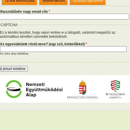
Új fiók létrehozása
Bejelentkezés
Új jelszó igénylése
lsődleges fülek
lhasználónév vagy email cím
*
CAPTCHA
Ez a kérdés teszteli, hogy vajon ember-e a látogató, valamint megelőzi az
automatikus kéretlen üzenetek beküldését.
Az egyesületünk rövid neve? (egy szó, kisbetűkkel)
*
Az üres rész kitöltése.