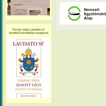
Ferenc pápa Laudato si’
kezdetű enciklikája magyarul