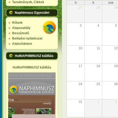
Tanulmányok, Cikkek
h
k
sze
27
28
29
Naphimnusz Egyesület
Rólunk
3
4
5
Alapszabály
Beszámoló
Belépési nyilatkozat
Adatvédelem
10
11
12
HolNAPHIMNUSZ kiállítás
17
18
19
HolNAPHIMNUSZ kiállítás
24
25
26
31
1
2