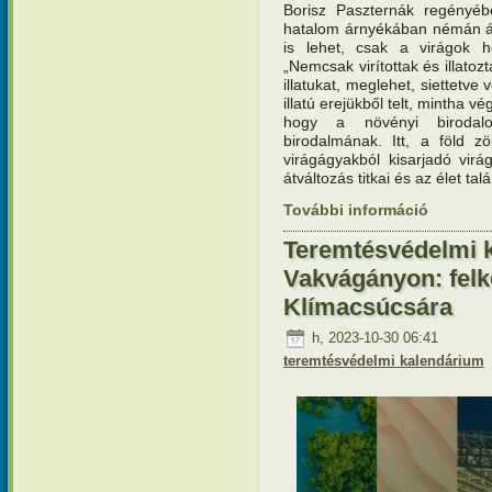
Borisz Paszternák regényéb
hatalom árnyékában némán áll
is lehet, csak a virágok he
„Nemcsak virítottak és illato
illatukat, meglehet, siettetve
illatú erejükből telt, mintha v
hogy a növényi birodal
birodalmának. Itt, a föld z
virágágyakból kisarjadó virá
átváltozás titkai és az élet t
További információ
Teremtésv
tartalomm
Teremtésvédelmi 
Vakvágányon: felk
Klímacsúcsára
h, 2023-10-30 06:41
teremtésvédelmi kalendárium