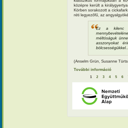
klasszikus formájukban a kö
középre került a királygyerty
Körben sorakozott a cickafark
réti legyezőfű, az angyalgyök
Ez a kilenc g
mennybevételén
méltóságuk ünnep
asszonyokat ér
bölcsességükkel
(Anselm Grün, Susanne Türts
További információ
Teremtésv
szépséges
1
2
3
4
5
6
Oldalak