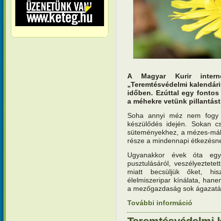
A Magyar Kurir interne
„Teremtésvédelmi kalendár
időben. Ezúttal egy fontos
a méhekre vetünk pillantást
Soha annyi méz nem fogy 
készülődés idején. Sokan c
süteményekhez, a mézes-mák
része a mindennapi étkezésn
Ugyanakkor évek óta egy
pusztulásáról, veszélyeztet
miatt becsüljük őket, hi
élelmiszeripar kínálata, han
a mezőgazdaság sok ágazatá
További információ
Teremtésv
tartalomm