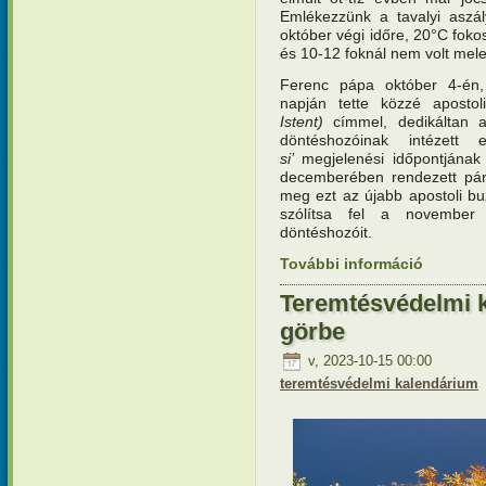
Emlékezzünk a tavalyi aszál
október végi időre, 20°C fokos
és 10-12 foknál nem volt mel
Ferenc pápa október 4-én, 
napján tette közzé apostol
Istent)
címmel, dedikáltan az
döntéshozóinak intézet
si’
megjelenési időpontjának 
decemberében rendezett pári
meg ezt az újabb apostoli bu
szólítsa fel a november
döntéshozóit.
További információ
Teremtésv
felkészül
kapcsola
Teremtésvédelmi k
görbe
v, 2023-10-15 00:00
teremtésvédelmi kalendárium