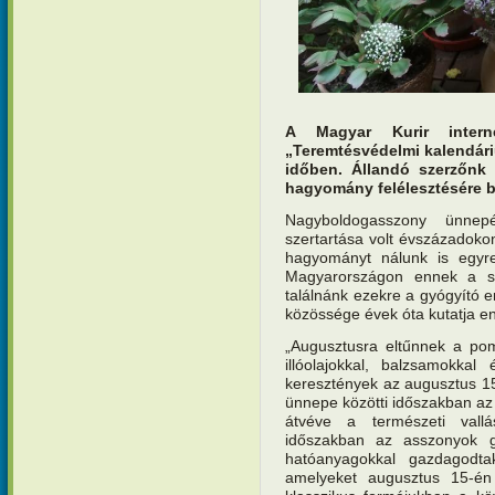
A Magyar Kurir interne
„Teremtésvédelmi kalendár
időben. Állandó szerzőnk 
hagyomány felélesztésére b
Nagyboldogasszony ünnep
szertartása volt évszázadoko
hagyományt nálunk is egyre 
Magyarországon ennek a s
találnánk ezekre a gyógyító 
közössége évek óta kutatja e
„Augusztusra eltűnnek a po
illóolajokkal, balzsamokka
keresztények az augusztus 1
ünnepe közötti időszakban az
átvéve a természeti vall
időszakban az asszonyok gy
hatóanyagokkal gazdagodta
amelyeket augusztus 15-én