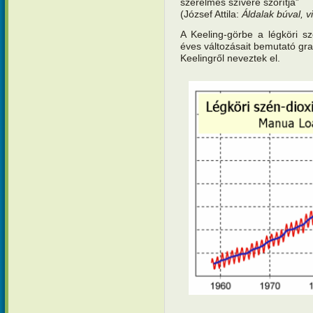
szerelmes szívére szorítja”
(József Attila:
Áldalak búval, 
A Keeling-görbe a légköri sz
éves változásait bemutató gra
Keelingről neveztek el.