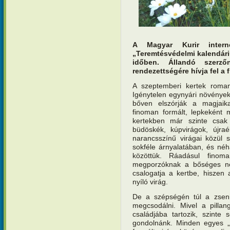
A Magyar Kurir interne
„Teremtésvédelmi kalendár
időben. Állandó szerz
rendezettségére hívja fel a 
A szeptemberi kertek romant
Igénytelen egynyári növénye
bőven elszórják a magjaika
finoman formált, lepkeként 
kertekben már szinte csak 
büdöskék, kúpvirágok, újra
narancsszínű virágai közül 
sokféle árnyalatában, és né
közöttük. Ráadásul finom
megporzóknak a bőséges nek
csalogatja a kertbe, hiszen
nyíló virág.
De a szépségén túl a zseniá
megcsodálni. Mivel a pillang
családjába tartozik, szinte
gondolnánk. Minden egyes „s