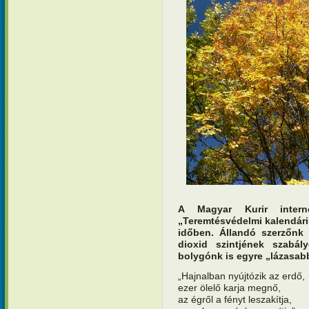
A Magyar Kurir interne
„Teremtésvédelmi kalendár
időben. Állandó szerzőnk 
dioxid szintjének szabál
bolygónk is egyre „lázasab
„Hajnalban nyújtózik az erdő,
ezer ölelő karja megnő,
az égről a fényt leszakítja,