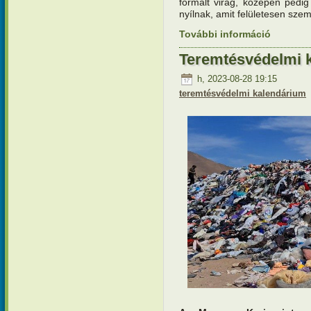
formált virág, középen pedig
nyílnak, amit felületesen sze
További információ
Teremtésv
formáló r
tartalomm
Teremtésvédelmi 
h, 2023-08-28 19:15
teremtésvédelmi kalendárium