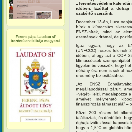
„Teremtésvédelmi kalendár
időben. Ezúttal a dubaji
szakértő szerzőnk.
December 13-án, Luca napján, 
hírek a klímacsúcs sikeresn
ENSZ-hírek, mind az elemz
események drámai, de pozitív
Ferenc pápa Laudato si’
kezdetű enciklikája magyarul
Igaz ugyan, hogy az ENS
(UNFCCC) részes feleinek 2
időben, ahogy azt a COP 28 
klímacsúcsok szempontjából 
figyelembe vesszük, hogy hol 
néhány óra nem is sok ahhoz k
eredmény biztosításához.
„Az ENSZ Éghajlatválto
megállapodással zárult, ame
»végét« jelzi, megalapozza a
amelyet mélyreható kibo
finanszírozás támaszt alá” – 
Közel 200 részes fél állami
találkoztak, és döntöttek, hog
éghajlatváltozással kapcsolat
hogy a 1,5°C-os globális hőm