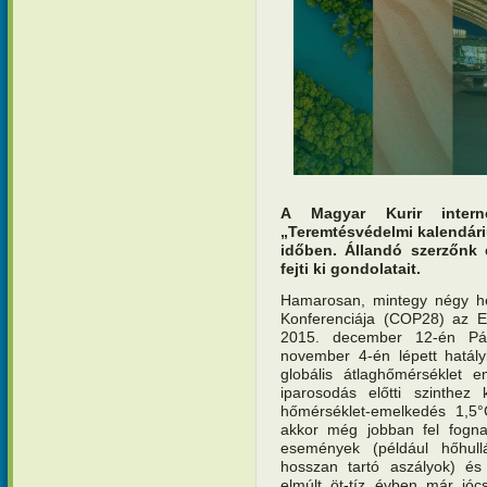
A Magyar Kurir interne
„Teremtésvédelmi kalendár
időben. Állandó szerzőnk 
fejti ki gondolatait.
Hamarosan, mintegy négy hé
Konferenciája (COP28) az E
2015. december 12-én Pár
november 4-én lépett hatály
globális átlaghőmérséklet e
iparosodás előtti szinthez
hőmérséklet-emelkedés 1,5°C
akkor még jobban fel fogna
események (például hőhullá
hosszan tartó aszályok) és 
elmúlt öt-tíz évben már jóc