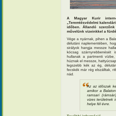
A Magyar Kurir interne
„Teremtésvédelmi kalendár
időben. Állandó szerzőnk 
művelünk vizeinkkel a fürdé
Vége a nyárnak, pihen a Balat
délutáni naplementében, hog
sirályok hangja messze hall
kócsag szárnyrebbenését is
hullanak a partmenti vízbe, 
húznak el messze, hattyúcsapa
legszebb kék az ég, délután
fecskék már rég elszálltak, ri
nád.
Az az időszak kez
amikor a Balaton
ramsari (rámsári
vizes területnek i
helye fél évre.
Teremtésv