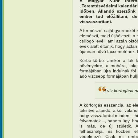
A Magyar Kurir interne
„Teremtésvédelmi kalendár
időben. Állandó szerzőnk
ember tud előállítani, d
visszaszorítani.
A természet saját gyermekét ké
elemészti, majd újjáéleszti: a
csillogó levél, ami aztán októ
évek alatt eltűnik, hogy aztán
újonnan növő facsemetének. Év
Körbe-körbe: amikor a fák l
növényekre, a mohára, talajr
formájában újra indulnak föl
adó vízcsepp formájában hullj
A víz körfogása n
A körforgás esszencia, az éle
tekintve állandó: a kör valaho
hogy visszafordul minden – hi
folyamatok –, hanem úgy, hog
is más, de új születik. A
felhasználja, és közben él
védelmező. Csak mi, embe