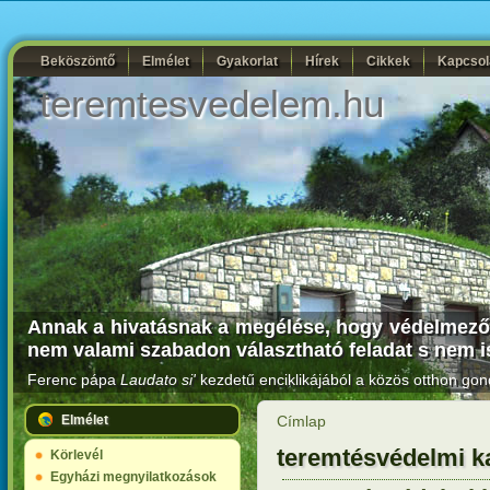
Beköszöntő
Elmélet
Gyakorlat
Hírek
Cikkek
Kapcsol
teremtesvedelem.hu
Annak a hivatásnak a megélése, hogy védelmezői 
nem valami szabadon választható feladat s nem i
Ferenc pápa
Laudato si'
kezdetű enciklikájából a közös otthon gon
Elmélet
Címlap
teremtésvédelmi k
Körlevél
Egyházi megnyilatkozások