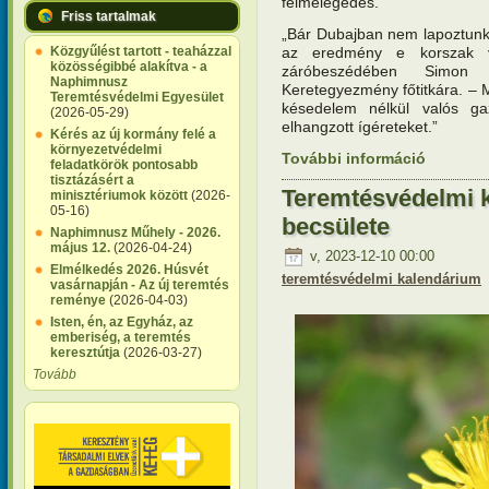
felmelegedés.
Friss tartalmak
„Bár Dubajban nem lapoztunk 
az eredmény e korszak v
Közgyűlést tartott - teaházzal
közösségibbé alakítva - a
záróbeszédében Simon S
Naphimnusz
Keretegyezmény főtitkára. –
Teremtésvédelmi Egyesület
késedelem nélkül valós gazd
(2026-05-29)
elhangzott ígéreteket.”
Kérés az új kormány felé a
környezetvédelmi
További információ
Teremtésv
feladatkörök pontosabb
tartalomm
tisztázásért a
Teremtésvédelmi 
minisztériumok között
(2026-
05-16)
becsülete
Naphimnusz Műhely - 2026.
május 12.
(2026-04-24)
v, 2023-12-10 00:00
Elmélkedés 2026. Húsvét
teremtésvédelmi kalendárium
vasárnapján - Az új teremtés
reménye
(2026-04-03)
Isten, én, az Egyház, az
emberiség, a teremtés
keresztútja
(2026-03-27)
Tovább