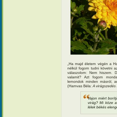
„Ha majd életem végén a Hal
nélkül fogom tudni követni az
válaszolom: Nem hiszem. De
valamit? Azt fogom monda
lemondok minden másról, ami
(Hamvas Béla:
A virágszedés 
Vajon miért borít
virág? Mi köze a
lélek békés elen