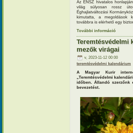
Az ENSZ hivatalos honlapján
világ súlyosan rossz út
Éghajlatváltozási Kormányközi
kimutatta, a megoldások k
továbbra is elérhető egy bizto
További információ
Teremtésv
tartalomm
Teremtésvédelmi k
mezők virágai
v, 2023-11-12 00:00
teremtésvédelmi kalendárium
A Magyar Kurir interne
„Teremtésvédelmi kalendár
időben. Állandó szerzőnk e
bevezetést.