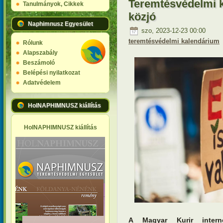
Teremtésvédelmi k
Tanulmányok, Cikkek
közjó
Naphimnusz Egyesület
szo, 2023-12-23 00:00
teremtésvédelmi kalendárium
Rólunk
Alapszabály
Beszámoló
Belépési nyilatkozat
Adatvédelem
HolNAPHIMNUSZ kiállítás
HolNAPHIMNUSZ kiállítás
A Magyar Kurir interne