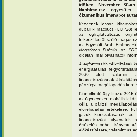
időben. November 30-án
Naphimnusz egyesület
ökumenikus imanapot tarta
Kezdenek lassan kibontakozn
dubaji klímacsúcs (COP28) le
az éghajlatváltozás enyh
felkészülésről szóló magas s
az Egyesült Arab Emírségek
Negotiaton Bulletin,
az
SDG
oldalán) már olvashatók info
A legfontosabb célkitűzések k
energiaátállás felgyorsítás
2030 előtt, valamint a
finanszírozásának átalakításá
pénzügyi megállapodás keret
Kiemelkedő ügy lesz a 2015 ó
az úgynevezett globális leltá
célja a párizsi megállapodás 
előrehaladás értékelése, kü
gázok kibocsátásának és 
finanszírozási folyamatok
értékelés adhat iránymutatá
előkészítésére, valamint az e