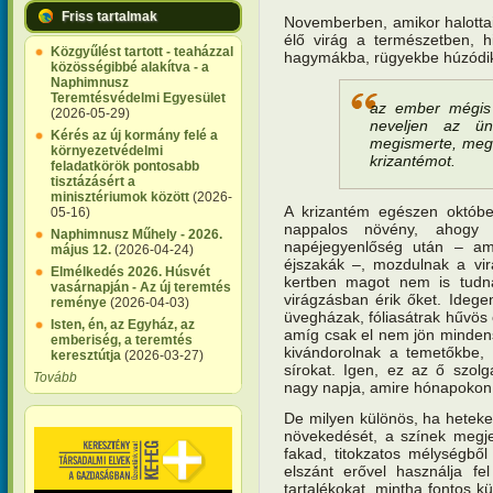
Friss tartalmak
Novemberben, amikor halotta
élő virág a természetben, h
Közgyűlést tartott - teaházzal
hagymákba, rügyekbe húzódik 
közösségibbé alakítva - a
Naphimnusz
Teremtésvédelmi Egyesület
az ember mégis 
(2026-05-29)
neveljen az ü
Kérés az új kormány felé a
megismerte, megs
környezetvédelmi
krizantémot.
feladatkörök pontosabb
tisztázásért a
minisztériumok között
(2026-
A krizantém egészen október
05-16)
nappalos növény, ahogy
Naphimnusz Műhely - 2026.
napéjegyenlőség után – a
május 12.
(2026-04-24)
éjszakák –, mozdulnak a vir
Elmélkedés 2026. Húsvét
kertben magot nem is tudna
vasárnapján - Az új teremtés
virágzásban érik őket. Idege
reménye
(2026-04-03)
üvegházak, fóliasátrak hűvös 
Isten, én, az Egyház, az
amíg csak el nem jön mindensz
emberiség, a teremtés
kivándorolnak a temetőkbe, 
keresztútja
(2026-03-27)
sírokat. Igen, ez az ő szolg
Tovább
nagy napja, amire hónapokon
De milyen különös, ha heteken
növekedését, a színek megjel
fakad, titokzatos mélységből 
elszánt erővel használja fel
tartalékokat, mintha fontos k