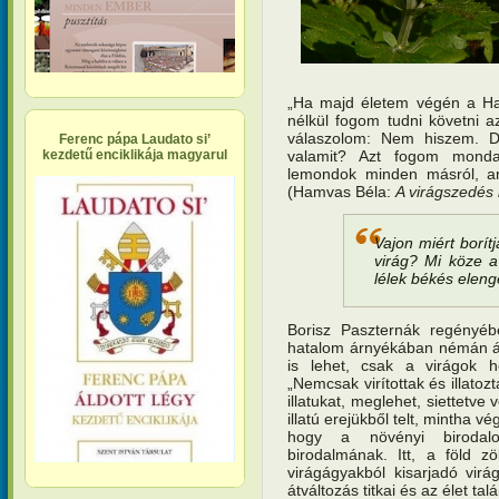
„Ha majd életem végén a Hal
nélkül fogom tudni követni az
válaszolom: Nem hiszem. De
Ferenc pápa Laudato si’
valamit? Azt fogom monda
kezdetű enciklikája magyarul
lemondok minden másról, ami
(Hamvas Béla:
A virágszedés 
Vajon miért borít
virág? Mi köze a
lélek békés elen
Borisz Paszternák regényéb
hatalom árnyékában némán áll
is lehet, csak a virágok he
„Nemcsak virítottak és illato
illatukat, meglehet, siettetve
illatú erejükből telt, mintha v
hogy a növényi birodal
birodalmának. Itt, a föld z
virágágyakból kisarjadó virá
átváltozás titkai és az élet t