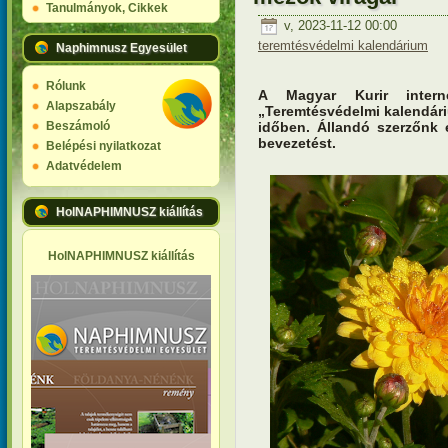
Tanulmányok, Cikkek
v, 2023-11-12 00:00
teremtésvédelmi kalendárium
Naphimnusz Egyesület
Rólunk
A Magyar Kurir interne
Alapszabály
„Teremtésvédelmi kalendár
időben. Állandó szerzőnk e
Beszámoló
bevezetést.
Belépési nyilatkozat
Adatvédelem
HolNAPHIMNUSZ kiállítás
HolNAPHIMNUSZ kiállítás