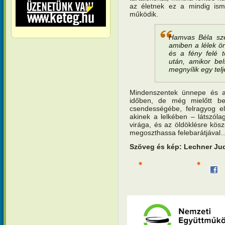
az életnek ez a mindig ism
működik.
Hamvas Béla szer
amiben a lélek ö
és a fény felé t
után, amikor bel
megnyílik egy tel
Mindenszentek ünnepe és a 
időben, de még mielőtt be
csendességébe, felragyog el
akinek a lelkében – látszólag
virága, és az öldöklésre kösz
megoszthassa felebarátjával
Szöveg és kép: Lechner Jud