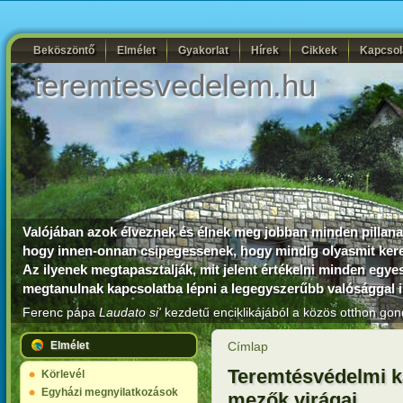
Beköszöntő
Elmélet
Gyakorlat
Hírek
Cikkek
Kapcsol
teremtesvedelem.hu
Valójában azok élveznek és élnek meg jobban minden pillanato
hogy innen-onnan csipegessenek, hogy mindig olyasmit kere
Az ilyenek megtapasztalják, mit jelent értékelni minden egy
megtanulnak kapcsolatba lépni a legegyszerűbb valósággal is
Ferenc pápa
Laudato si'
kezdetű enciklikájából a közös otthon gon
Elmélet
Címlap
Teremtésvédelmi k
Körlevél
Egyházi megnyilatkozások
mezők virágai