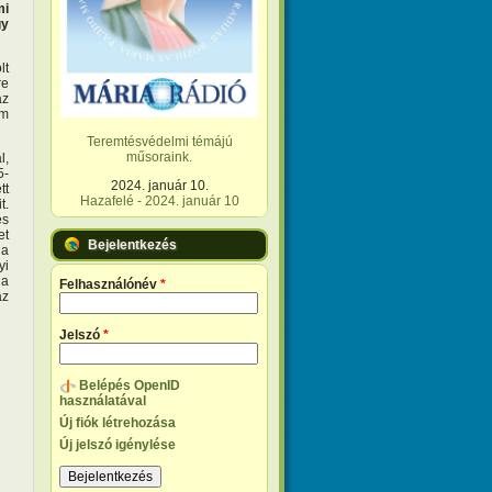
mi
gy
lt
re
az
lm
Teremtésvédelmi témájú
műsoraink.
l,
5-
2024. január 10.
tt
Hazafelé - 2024. január 10
t.
és
et
Bejelentkezés
 a
yi
 a
Felhasználónév
*
az
Jelszó
*
Belépés OpenID
használatával
Új fiók létrehozása
Új jelszó igénylése