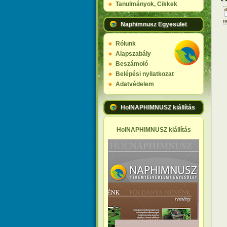
Tanulmányok, Cikkek
t
Naphimnusz Egyesület
Rólunk
Alapszabály
Beszámoló
Belépési nyilatkozat
Adatvédelem
HolNAPHIMNUSZ kiállítás
HolNAPHIMNUSZ kiállítás