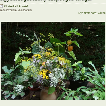
cs, 2023-08-17 19:05
eremtésvédelmi kalendárium
Nyomtatóbarát változ