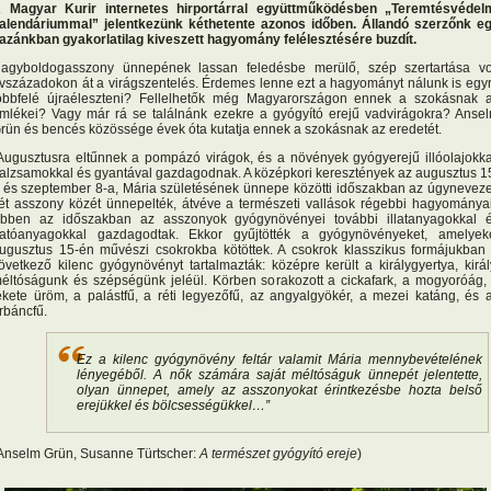
 Magyar Kurir internetes hirportárral együttműködésben „Teremtésvédel
alendáriummal” jelentkezünk kéthetente azonos időben. Állandó szerzőnk e
azánkban gyakorlatilag kiveszett hagyomány felélesztésére buzdít.
agyboldogasszony ünnepének lassan feledésbe merülő, szép szertartása vo
vszázadokon át a virágszentelés. Érdemes lenne ezt a hagyományt nálunk is egy
öbbfelé újraéleszteni? Fellelhetők még Magyarországon ennek a szokásnak 
mlékei? Vagy már rá se találnánk ezekre a gyógyító erejű vadvirágokra? Anse
rün és bencés közössége évek óta kutatja ennek a szokásnak az eredetét.
Augusztusra eltűnnek a pompázó virágok, és a növények gyógyerejű illóolajokka
alzsamokkal és gyantával gazdagodnak. A középkori keresztények az augusztus 1
 és szeptember 8-a, Mária születésének ünnepe közötti időszakban az úgyneveze
ét asszony közét ünnepelték, átvéve a természeti vallások régebbi hagyományai
bben az időszakban az asszonyok gyógynövényei további illatanyagokkal 
atóanyagokkal gazdagodtak. Ekkor gyűjtötték a gyógynövényeket, amelyek
ugusztus 15-én művészi csokrokba kötöttek. A csokrok klasszikus formájukban
övetkező kilenc gyógynövényt tartalmazták: középre került a királygyertya, királ
éltóságunk és szépségünk jeléül. Körben sorakozott a cickafark, a mogyoróág,
ekete üröm, a palástfű, a réti legyezőfű, az angyalgyökér, a mezei katáng, és 
rbáncfű.
Ez a kilenc gyógynövény feltár valamit Mária mennybevételének
lényegéből. A nők számára saját méltóságuk ünnepét jelentette,
olyan ünnepet, amely az asszonyokat érintkezésbe hozta belső
erejükkel és bölcsességükkel…”
Anselm Grün, Susanne Türtscher:
A természet gyógyító ereje
)