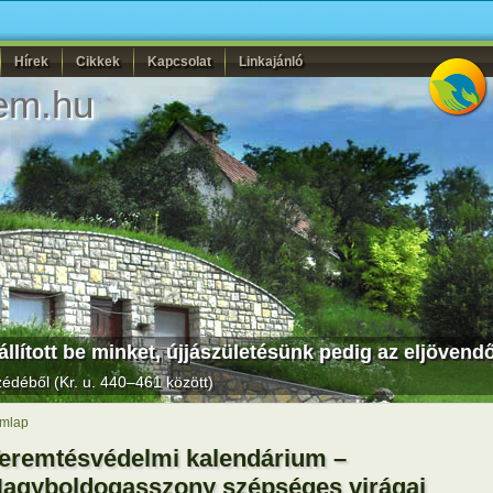
Hírek
Cikkek
Kapcsolat
Linkajánló
em.hu
llított be minket, újjászületésünk pedig az eljövend
déből (Kr. u. 440–461 között)
mlap
eremtésvédelmi kalendárium –
agyboldogasszony szépséges virágai