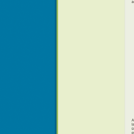
a
A
l
ü
g