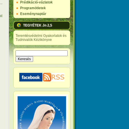
Prédikáció-vázlatok
Programötletek
Eseménynaptár
at
TEGYÉTEK Jn 2,5
Teremtésvédelmi Gyakorlatok és
Tudnivalók Kézikönyve
Keresés
Keresés űrlap