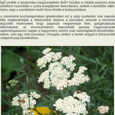
égül elvitték a templomba megszenteltetni őket? Később is inkább parázsra dob
üstölőként használták a szoba levegőjének illatosítására, sokfelé a temetőbe vitték
írokra, vagy a szentképek mellé tűzve őrizték a tisztaszobában.
a szeretnénk közösségeinkben újraéleszteni ezt a szép szertartást, már napokk
lőtte megkezdhetjük a felkészülést, bejárva a környéket, keresve a bennünk
egszólító növényeket, hogy alaposan megismerjük őket, gyógyhatásuka
letformájukat, az elnevezésükhöz kapcsolódó gazdag hagyományoka
agyboldogasszony napján a hagyomány szerint csak vadvirágokból készülhettek
sokrok, nem úgy, mint júniusban, Úrnapján, amikor a kertek virágait is felhasznált
 virágszőnyeg készítéséhez.