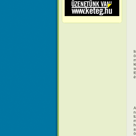
M
ö
m
k
s
f
é
A
n
t
m
h
a
ö