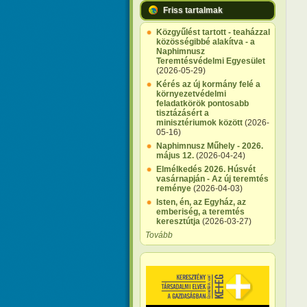
Friss tartalmak
Közgyűlést tartott - teaházzal
közösségibbé alakítva - a
Naphimnusz
Teremtésvédelmi Egyesület
(2026-05-29)
Kérés az új kormány felé a
környezetvédelmi
feladatkörök pontosabb
tisztázásért a
minisztériumok között
(2026-
05-16)
Naphimnusz Műhely - 2026.
május 12.
(2026-04-24)
Elmélkedés 2026. Húsvét
vasárnapján - Az új teremtés
reménye
(2026-04-03)
Isten, én, az Egyház, az
emberiség, a teremtés
keresztútja
(2026-03-27)
Tovább