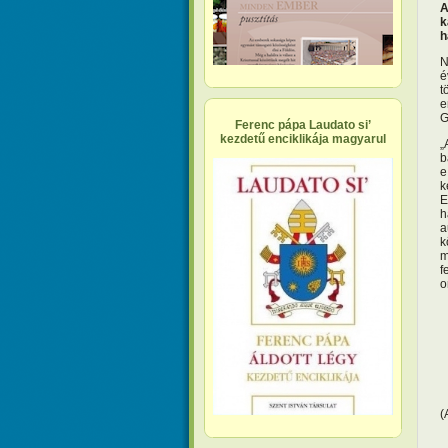
A
k
h
N
é
t
e
G
Ferenc pápa Laudato si’
kezdetű enciklikája magyarul
„
b
e
k
E
h
a
k
m
f
o
(