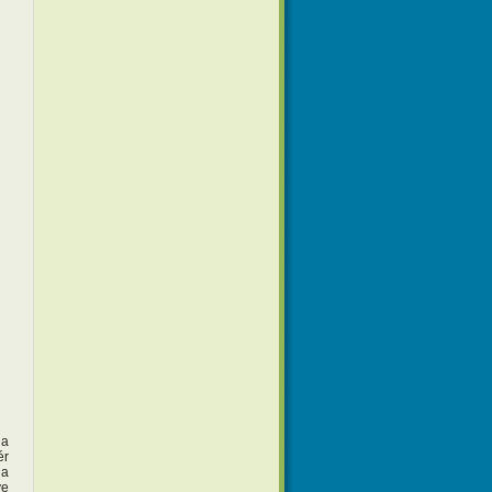
 a
ér
 a
ve