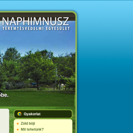
őbe.
Gyakorlat
Zöld böjt
Mit tehetünk?