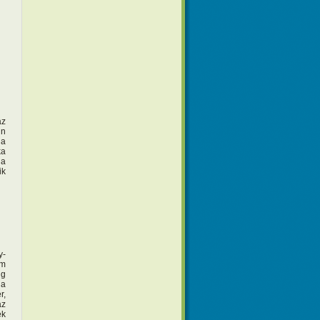
az
ün
 a
ka
 a
ik
y-
em
ig
 a
r,
az
ék