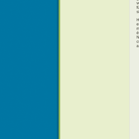
v
f
s
H
e
m
é
N
c
a