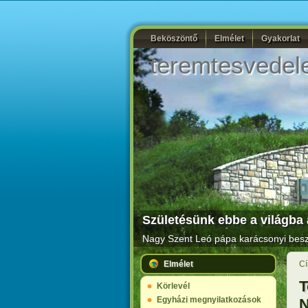
Beköszöntő
Elmélet
Gyakorlat
teremtesvedel
Születésünk ebbe a világba á
Nagy Szent Leó pápa karácsonyi beszé
Elmélet
Cí
T
Körlevél
Egyházi megnyilatkozások
N