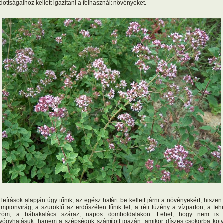
dottságaihoz kellett igazítani a felhasznált növényeket.
 leírások alapján úgy tűnik, az egész határt be kellett járni a növényekért, hiszen
ampionvirág, a szurokfű az erdőszélen tűnik fel, a réti füzény a vízparton, a feh
röm, a bábakalács száraz, napos domboldalakon. Lehet, hogy nem is
yógyhatásuk, hanem a szépségük számított igazán, amikor díszes csokorba köt