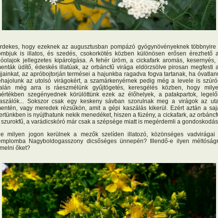
rdekes, hogy ezeknek az augusztusban pompázó gyógynövényeknek többnyire
ombjuk is illatos, és szedés, csokorkötés közben különösen erősen érezhető 
llóolajok jellegzetes kipárolgása. A fehér üröm, a cickafark aromás, kesernyés,
enták üdítő, édeskés illatúak, az orbáncfű virága eldörzsölve pirosan megfesti 
jjainkat, az apróbojtorján termései a hajunkba ragadva fogva tartanak, ha óvatlan
ehajolunk az utolsó virágokért, a szamárkenyérnek pedig még a levele is szúró
alán még arra is ráeszmélünk gyűjtögetés, keresgélés közben, hogy mily
értékben szegényednek körülöttünk ezek az élőhelyek, a patakpartok, legelő
aszálók... Sokszor csak egy keskeny sávban szorulnak meg a virágok az ut
entén, vagy meredek rézsűkön, amit a gépi kaszálás kikerül. Ezért aztán a saj
ertünkben is nyújthatunk nekik menedéket, hiszen a füzény, a cickafark, az orbáncf
 szurokfű, a varádicskóró már csak a szépsége miatt is megérdemli a gondoskodás
e milyen jogon kerülnek a mezők szelíden illatozó, közönséges vadvirágai
emplomba Nagyboldogasszony dicsőséges ünnepén? Illendő-e ilyen méltóság
melni őket?