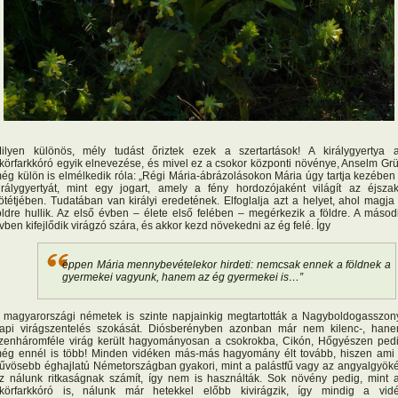
ilyen különös, mély tudást őriztek ezek a szertartások! A királygyertya 
körfarkkóró egyik elnevezése, és mivel ez a csokor központi növénye, Anselm Gr
ég külön is elmélkedik róla: „Régi Mária-ábrázolásokon Mária úgy tartja kezében
irálygyertyát, mint egy jogart, amely a fény hordozójaként világít az éjsza
ötétjében. Tudatában van királyi eredetének. Elfoglalja azt a helyet, ahol magja
öldre hullik. Az első évben – élete első felében – megérkezik a földre. A másod
vben kifejlődik virágzó szára, és akkor kezd növekedni az ég felé. Így
éppen Mária mennybevételekor hirdeti: nemcsak ennek a földnek a
gyermekei vagyunk, hanem az ég gyermekei is…”
 magyarországi németek is szinte napjainkig megtartották a Nagyboldogasszon
api virágszentelés szokását. Diósberényben azonban már nem kilenc-, han
izenháromféle virág került hagyományosan a csokrokba, Cikón, Hőgyészen ped
ég ennél is több! Minden vidéken más-más hagyomány élt tovább, hiszen ami
űvösebb éghajlatú Németországban gyakori, mint a palástfű vagy az angyalgyöké
z nálunk ritkaságnak számít, így nem is használták. Sok növény pedig, mint 
körfarkkóró is, nálunk már hetekkel előbb kivirágzik, így mindig a vid