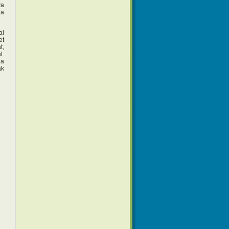
va
 a
al
et
t,
t.
 a
ák