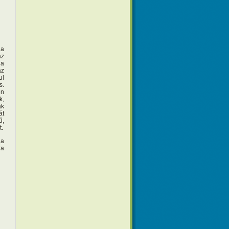
 a
az
 a
az
ul
s.
en
k,
ak
át
ű,
t.
 a
ra