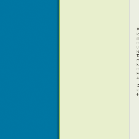
É
l
i
m
u
l
T
m
k
m
k
a
D
t
e