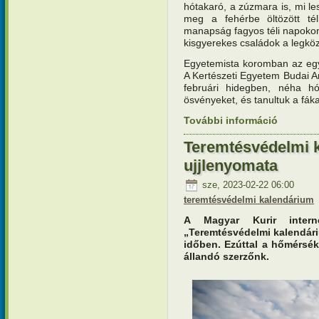
hótakaró, a zúzmara is, mi le
meg a fehérbe öltözött té
manapság fagyos téli napokon
kisgyerekes családok a legkö
Egyetemista koromban az egyi
A Kertészeti Egyetem Budai Ar
februári hidegben, néha h
ösvényeket, és tanultuk a fákat
További információ
Teremtésvé
tartalomm
Teremtésvédelmi 
ujjlenyomata
sze, 2023-02-22 06:00
teremtésvédelmi kalendárium
A Magyar Kurir interne
„Teremtésvédelmi kalendár
időben. Ezúttal a hőmérsék
állandó szerzőnk.