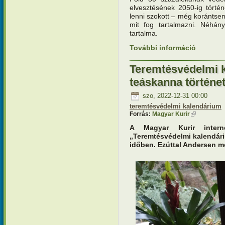
elvesztésének 2050-ig törté
lenni szokott – még korántsem
mit fog tartalmazni. Néhá
tartalma.
További információ
Teremtésv
tartalomm
Teremtésvédelmi k
teáskanna történe
szo, 2022-12-31 00:00
teremtésvédelmi kalendárium
Forrás:
Magyar Kurir
(külső hivat
A Magyar Kurir interne
„Teremtésvédelmi kalendár
időben. Ezúttal Andersen me