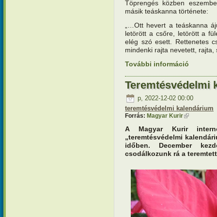
Töprengés közben eszembe 
másik teáskanna története:
„…Ott hevert a teáskanna ájul
letörött a csőre, letörött a f
elég szó esett. Rettenetes c
mindenki rajta nevetett, rajta
További információ
Teremtésv
története
Teremtésvédelmi 
p, 2022-12-02 00:00
teremtésvédelmi kalendárium
Forrás:
Magyar Kurir
(külső hivat
A Magyar Kurir interne
„teremtésvédelmi kalendár
időben. December kezde
csodálkozunk rá a teremtett