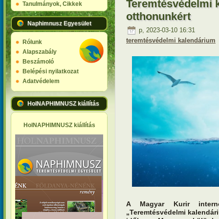
Teremtésvédelmi k
Tanulmányok, Cikkek
otthonunkért
Naphimnusz Egyesület
p, 2023-03-10 16:31
teremtésvédelmi kalendárium
Rólunk
Alapszabály
Beszámoló
Belépési nyilatkozat
Adatvédelem
HolNAPHIMNUSZ kiállítás
HolNAPHIMNUSZ kiállítás
A Magyar Kurir interne
„Teremtésvédelmi kalendár