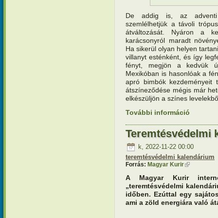
De addig is, az advent
szemlélhetjük a távoli trópu
átváltozását. Nyáron a k
karácsonyról maradt növénye
Ha sikerül olyan helyen tarta
villanyt esténként, és így le
fényt, megjön a kedvük új
Mexikóban is hasonlóak a fé
apró bimbók kezdeményeit ta
átszíneződése mégis már hete
elkészüljön a színes levelekbő
További információ
Teremtésv
kapcsola
Teremtésvédelmi 
k, 2022-11-22 00:00
teremtésvédelmi kalendárium
Forrás:
Magyar Kurir
(külső hivat
A Magyar Kurir interne
„teremtésvédelmi kalendár
időben. Ezúttal egy sajátos
ami a zöld energiára való át