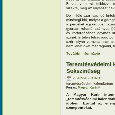
Berzsenyi sorait felidézve 
vizekre, még az enyészet hav
De miféle szárnyas idő hirtel
minőségi idő, melyet a görög
a perceket egykedvűen számo
gyorsan rohanó, szárnyas ifjú
év körforgásában egymás utá
színek hirtelen felragyogó po
azért olyan varázslatosan sz
nem lehet őket megragadni, ta
További információ
Teremtésv
tartalomm
Teremtésvédelmi 
Sokszínűség
v, 2022-10-23 09:13
teremtésvédelmi kalendárium
Forrás:
Magyar Kurir
(külső hivat
A Magyar Kurir interne
„teremtésvédelmi kalendár
időben. Ezúttal az ener
szempontokat.