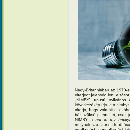
Nagy-Britanniában az 1970-e
elterjedt jelenség lett, elsős
„NIMBY” típusú nyilvános 
következőkép írja le a nimbyz
akarja, hogy valamit a lakóh
bár szükség lenne rá, csak j
NIMBY a
not in my backy
melynek szó szerinti fordítás
viselkedést, gondolkodást ta