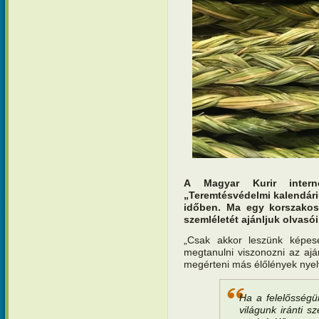
A Magyar Kurir interne
„Teremtésvédelmi kalendár
időben. Ma egy korszakos
szemléletét ajánljuk olvasó
„Csak akkor leszünk képes
megtanulni viszonozni az aj
megérteni más élőlények nyel
Ha a felelősségü
világunk iránti s