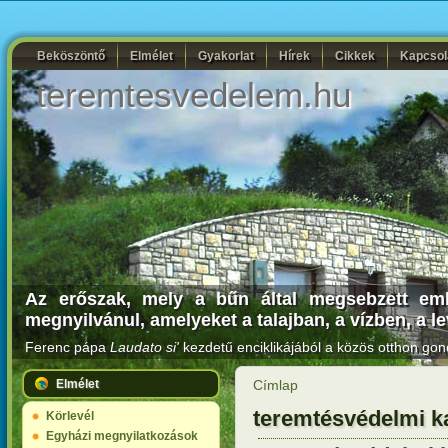
Beköszöntő
Elmélet
Gyakorlat
Hírek
Cikkek
Kapcsol
teremtesvedelem.hu
Az erőszak, mely a bűn által megsebzett emb
megnyilvánul, amelyeket a talajban, a vízben, a 
Ferenc pápa
Laudato si'
kezdetű enciklikájából a közös otthon gon
Elmélet
Címlap
teremtésvédelmi k
Körlevél
Egyházi megnyilatkozások