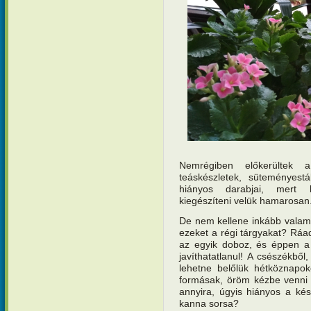
Nemrégiben előkerültek a
teáskészletek, süteményest
hiányos darabjai, mert 
kiegészíteni velük hamarosan
De nem kellene inkább valami 
ezeket a régi tárgyakat? Ráad
az egyik doboz, és éppen a 
javíthatatlanul! A csészékbő
lehetne belőlük hétköznapok
formásak, öröm kézbe venni 
annyira, úgyis hiányos a ké
kanna sorsa?