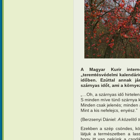
A Magyar Kurir interne
„teremtésvédelmi kalendár
időben. Ezúttal annak j
szárnyas időt, ami a környez
„…Oh, a szárnyas idő hirtelen 
S minden míve tünő szárnya k
Minden csak jelenés; minden a
Mint a kis nefelejcs, enyész.”
(Berzsenyi Dániel:
A közelítő t
Ezekben a szép csöndes, kö
látjuk a természetben a las
hogy itt van nekünk a csodá