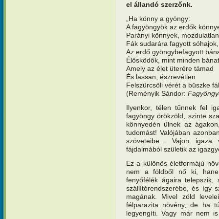
el állandó szerzőnk.
„Ha könny a gyöngy:
A fagyöngyök az erdők könnye
Parányi könnyek, mozdulatlan
Fák sudarára fagyott sóhajok,
Az erdő gyöngybefagyott bána
Élősködők, mint minden bánat
Amely az élet üterére támad
És lassan, észrevétlen
Felszürcsöli vérét a büszke fá
(Reményik Sándor:
Fagyöngy
Ilyenkor, télen tűnnek fel 
fagyöngy örökzöld, szinte sz
könnyedén ülnek az ágakon,
tudomást! Valójában azonba
szöveteibe… Vajon igaza 
fájdalmából születik az igaz
Ez a különös életformájú növ
nem a földből nő ki, hanem
fenyőfélék ágaira telepszik,
szállítórendszerébe, és így s
magának. Mivel zöld levelei
félparazita növény, de ha t
legyengíti. Vagy már nem is 