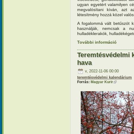
ugyan egyetért valamilyen cél
megvalósítani kíván, azt
létesítmény hozzá közel valós
A fogalommá vált betűszót k
használják, nemcsak a nu
hulladéklerakók, hulladékége
További információ
Teremtésv
kapcsola
Teremtésvédelmi 
hava
v, 2022-11-06 00:00
teremtésvédelmi kalendárium
Forrás:
Magyar Kurir
(külső hivat