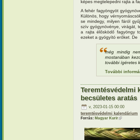
képes megtelepedni rajta a f
A fehér fagyöngyöt gyógynöv
Különös, hogy vérnyomáscsök
se mindegy, milyen fáról gyű
szív gyógynövénye, virágát, t
a rajta élősködő fagyöngy t
ezeket a gyógyító erőket. De
még mindig nem
mostanában kezdi
további ígéretes 
További informá
Teremtésvédelmi 
becsületes aratás
v, 2023-01-15 00:00
teremtésvédelmi kalendárium
Forrás:
Magyar Kurir
(külső hivat