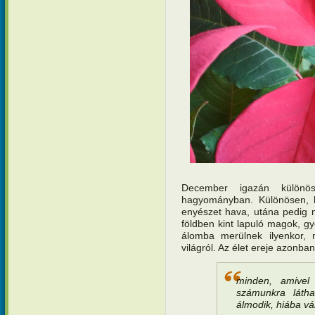
December igazán különö
hagyományban. Különösen, ha
enyészet hava, utána pedig 
földben kint lapuló magok, g
álomba merülnek ilyenkor,
világról. Az élet ereje azonba
minden, amivel
számunkra láthat
álmodik, hiába v