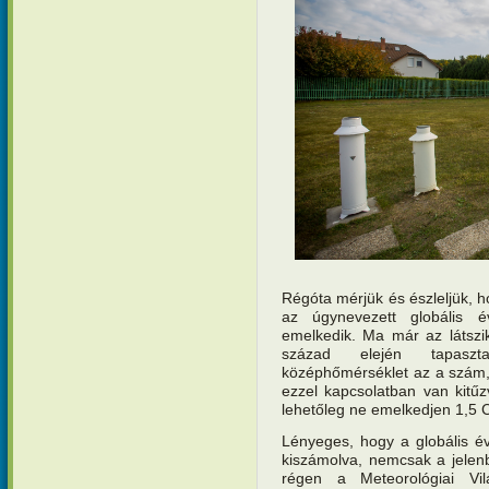
Régóta mérjük és észleljük, 
az úgynevezett globális 
emelkedik. Ma már az látszi
század elején tapaszt
középhőmérséklet az a szám, 
ezzel kapcsolatban van kitű
lehetőleg ne emelkedjen 1,5 Ce
Lényeges, hogy a globális é
kiszámolva, nemcsak a jelen
régen a Meteorológiai Vil