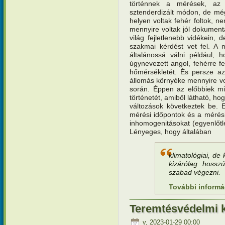
történnek a mérések, az 
sztenderdizált módon, de mé
helyen voltak fehér foltok, n
mennyire voltak jól dokumen
világ fejletlenebb vidékein
szakmai kérdést vet fel. A 
általánossá válni például, h
úgynevezett angol, fehérre f
hőmérsékletét. És persze az
állomás környéke mennyire vol
során. Éppen az előbbiek mia
történetét, amiből látható, h
változások következtek be. E
mérési időpontok és a mérés
inhomogenitásokat (egyenlőt
Lényeges, hogy általában
klimatológiai, de
kizárólag hossz
szabad végezni.
További informá
Teremtésvédelmi 
v, 2023-01-29 00:00