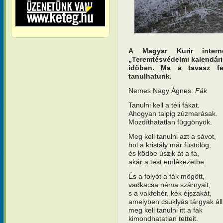
A Magyar Kurir interne
„Teremtésvédelmi kalendár
időben. Ma a tavasz fe
tanulhatunk.
Nemes Nagy Ágnes:
Fák
Tanulni kell a téli fákat.
Ahogyan talpig zúzmarásak.
Mozdíthatatlan függönyök.
Meg kell tanulni azt a sávot,
hol a kristály már füstölög,
és ködbe úszik át a fa,
akár a test emlékezetbe.
És a folyót a fák mögött,
vadkacsa néma szárnyait,
s a vakfehér, kék éjszakát,
amelyben csuklyás tárgyak áll
meg kell tanulni itt a fák
kimondhatatlan tetteit.