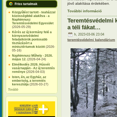
jövő alakítása érdekében.
Friss tartalmak
További információ
Teremtésv
Közgyűlést tartott - teaházzal
tartalomm
közösségibbé alakítva - a
Teremtésvédelmi k
Naphimnusz
Teremtésvédelmi Egyesület
a téli fákat…
(2026-05-29)
Kérés az új kormány felé a
h, 2023-03-06 23:04
környezetvédelmi
feladatkörök pontosabb
teremtésvédelmi kalendárium
tisztázásért a
minisztériumok között
(2026-
05-16)
Naphimnusz Műhely - 2026.
május 12.
(2026-04-24)
Elmélkedés 2026. Húsvét
vasárnapján - Az új teremtés
reménye
(2026-04-03)
Isten, én, az Egyház, az
emberiség, a teremtés
keresztútja
(2026-03-27)
Tovább