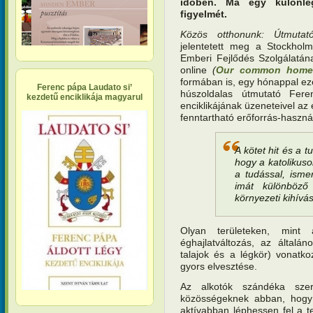
időben. Ma egy különleg
figyelmét.
Közös otthonunk: Útmuta
jelentetett meg a Stockholm
Emberi Fejlődés Szolgálatán
online
(
Our common hom
formában is, egy hónappal ezel
Ferenc pápa Laudato si’
húszoldalas útmutató Fe
kezdetű enciklikája magyarul
enciklikájának üzeneteivel az 
fenntartható erőforrás-haszná
A kötet hit és a
hogy a katolikuso
a tudással, isme
imát különböző 
környezeti kihív
Olyan területeken, mint 
éghajlatváltozás, az általá
talajok és a légkör) vonatk
gyors elvesztése.
Az alkotók szándéka szer
közösségeknek abban, hogy 
aktívabban léphessen fel a t