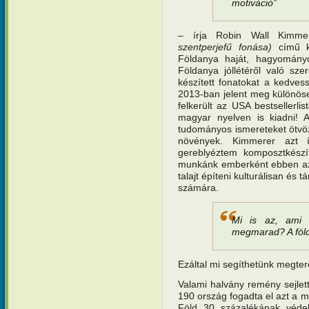
motiváció”
– írja Robin Wall Kimme
szentperjefű fonása)
című kö
Földanya haját, hagyományo
Földanya jóllétéről való sze
készített fonatokat a kedves
2013-ban jelent meg különöse
felkerült az USA bestsellerli
magyar nyelven is kiadni! 
tudományos ismereteket ötvöz
növények. Kimmerer azt í
gereblyéztem komposztkész
munkánk emberként ebben az id
talajt építeni kulturálisan és 
számára.
Mi is az, ami s
megmarad? A föld
Ezáltal mi segíthetünk megtere
Valami halvány remény sejlet
190 ország fogadta el azt a 
Föld 30 százalékának védel