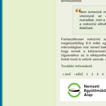
természetnek.
Nem ismerünk más
viszonyok az é
maradtak, mint a
a sokszínű élővi
felelősek.
Fantasztikusan sokszínű 
megközelítőleg 8-9 millió e
mikrovilágban már ismert bakt
hogy ennek a kétszeresét
Ugyanakkor az is elképzelhe
holott most is velünk vannak, 
További információ
Teremtésv
kapcsola
« első
‹ előző
1
2
3
4
Oldalak