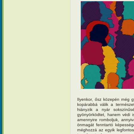
Ilyenkor, ősz közepén még g
kopárabbá válik a természe
hiányzik a nyár sokszínűs
gyönyörködtet, hanem védi i
amennyire romboljuk, annyiv
önmagát fenntartó képesség
méghozzá az egyik legfontos