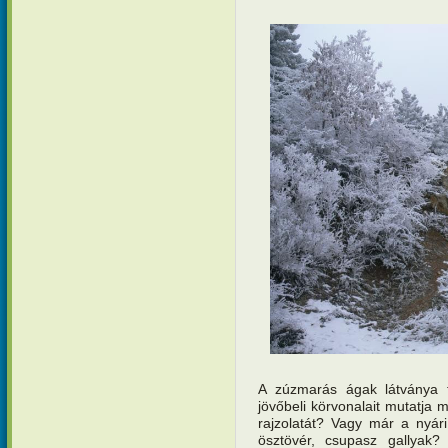
A zúzmarás ágak látványa t
jövőbeli körvonalait mutatja 
rajzolatát? Vagy már a nyár
ösztövér, csupasz gallyak