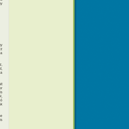
gy
gy
zz
 a
z,
t,
 a
it
or
is
l,
dó
ak
se
is