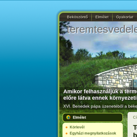
Beköszöntő
Elmélet
Gyakorlat
teremtesvedel
Amikor felhasználjuk a termé
előre látva ennek környezeti
XVI. Benedek pápa üzenetéből a béke 
Elmélet
Cí
T
Körlevél
Egyházi megnyilatkozások
b