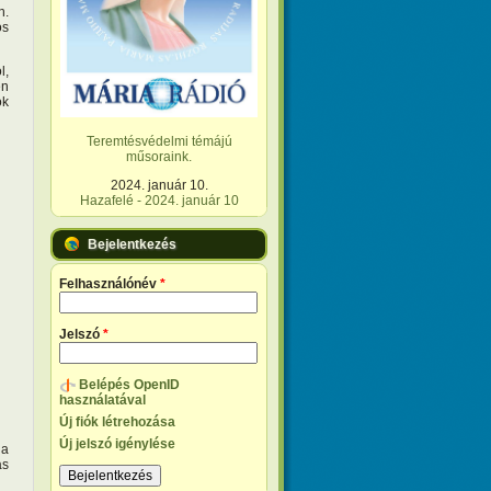
n.
os
l,
en
ok
Teremtésvédelmi témájú
műsoraink.
2024. január 10.
Hazafelé - 2024. január 10
Bejelentkezés
Felhasználónév
*
Jelszó
*
Belépés OpenID
használatával
Új fiók létrehozása
Új jelszó igénylése
 a
ás