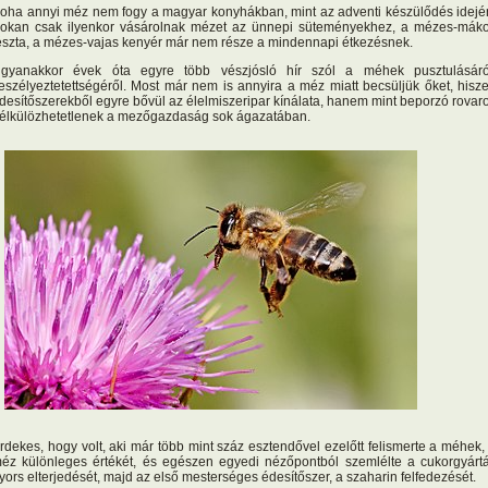
oha annyi méz nem fogy a magyar konyhákban, mint az adventi készülődés idejé
okan csak ilyenkor vásárolnak mézet az ünnepi süteményekhez, a mézes-mák
észta, a mézes-vajas kenyér már nem része a mindennapi étkezésnek.
gyanakkor évek óta egyre több vészjósló hír szól a méhek pusztulásáró
eszélyeztetettségéről. Most már nem is annyira a méz miatt becsüljük őket, hisz
desítőszerekből egyre bővül az élelmiszeripar kínálata, hanem mint beporzó rovar
élkülözhetetlenek a mezőgazdaság sok ágazatában.
rdekes, hogy volt, aki már több mint száz esztendővel ezelőtt felismerte a méhek,
éz különleges értékét, és egészen egyedi nézőpontból szemlélte a cukorgyárt
yors elterjedését, majd az első mesterséges édesítőszer, a szaharin felfedezését.