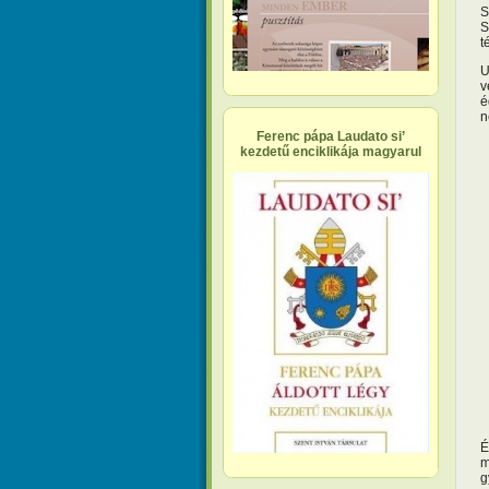
S
S
t
U
v
é
n
Ferenc pápa Laudato si’
kezdetű enciklikája magyarul
É
m
g