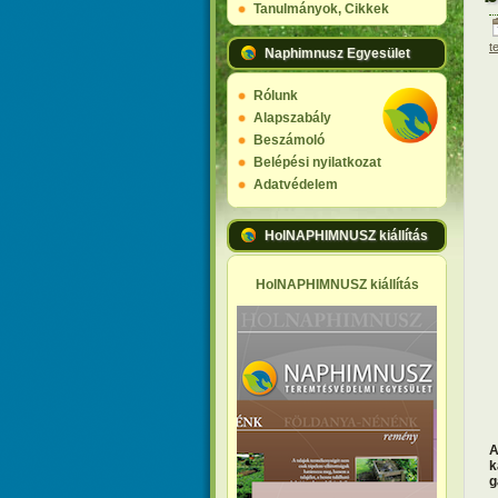
Tanulmányok, Cikkek
t
Naphimnusz Egyesület
Rólunk
Alapszabály
Beszámoló
Belépési nyilatkozat
Adatvédelem
HolNAPHIMNUSZ kiállítás
HolNAPHIMNUSZ kiállítás
A
k
g