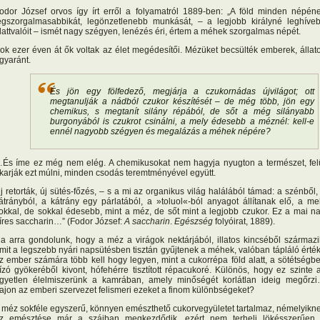
odor József orvos így írt erről a folyamatról 1889-ben: „A föld minden népén
egszorgalmasabbikát, legönzetlenebb munkását, – a legjobb királyné leghíve
lattvalóit – ismét nagy szégyen, lenézés éri, értem a méhek szorgalmas népét.
ok ezer éven át ők voltak az élet megédesítői. Mézüket becsülték emberek, állat
gyaránt.
És jön egy fölfedező, megjárja a czukornádas újvilágot; ott
megtanulják a nádból czukor készítését – de még több, jön egy
chemikus, s megtanít silány répából, de sőt a még silányabb
burgonyából is czukrot csinálni, a mely édesebb a méznél: kell-e
ennél nagyobb szégyen és megalázás a méhek népére?
És íme ez még nem elég. A chemikusokat nem hagyja nyugton a természet, fel
karják ezt múlni, minden csodás teremtményével együtt.
j retorták, új sütés-főzés, – s a mi az organikus világ halálából támad: a szénből,
átrányból, a kátrány egy párlatából, a »toluol«-ból anyagot állítanak elő, a me
okkal, de sokkal édesebb, mint a méz, de sőt mint a legjobb czukor. Ez a mai n
íres saccharin…” (Fodor József:
A saccharin
.
Egészség
folyóirat, 1889).
a arra gondolunk, hogy a méz a virágok nektárjából, illatos kincséből származi
mit a legszebb nyári napsütésben tisztán gyűjtenek a méhek, valóban tápláló érté
z ember számára több kell hogy legyen, mint a cukorrépa föld alatt, a sötétségb
ízó gyökeréből kivont, hófehérre tisztított répacukoré. Különös, hogy ez szinte 
gyetlen élelmiszerünk a kamrában, amely minőségét korlátlan ideig megőrz
ajon az emberi szervezet felismeri ezeket a finom különbségeket?
 méz sokféle egyszerű, könnyen emészthető cukorvegyületet tartalmaz, némelyikn
z emésztése már a szájban megkezdődik, ezért nem terheli lökésszerűen