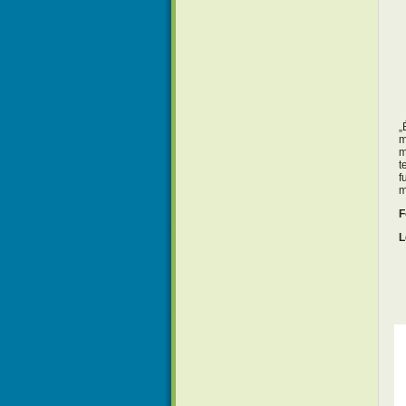
„
m
m
t
f
m
F
L