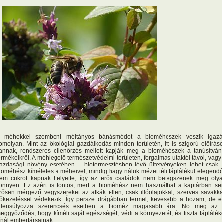
 méhekkel szembeni méltányos bánásmódot a bioméhészek veszik igaz
omolyan. Mint az ökológiai gazdálkodás minden területén, itt is szigorú előírás
annak, rendszeres ellenőrzés mellett kapják meg a bioméhészek a tanúsítván
ermékeikről. A méhlegelő természetvédelmi területen, forgalmas utaktól távol, vagy
azdasági növény esetében – biotermesztésben lévő ültetvényeken lehet csak.
ioméhész kíméletes a méheivel, mindig hagy náluk mézet téli táplálékul elegendő
em cukrot kapnak helyette, így az erős családok nem betegszenek meg oly
önnyen. Ez azért is fontos, mert a bioméhész nem használhat a kaptárban s
rősen mérgező vegyszereket az atkák ellen, csak illóolajokkal, szerves savakka
őkezeléssel védekezik. Így persze drágábban termel, kevesebb a hozam, de e
llensúlyozza szerencsés esetben a bioméz magasabb ára. No meg az
eggyőződés, hogy kíméli saját egészségét, védi a környezetét, és tiszta táplálék
ínál embertársainak…