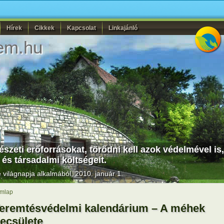
Hírek
Cikkek
Kapcsolat
Linkajánló
em.hu
szeti erőforrásokat, törődni kell azok védelmével is,
 és társadalmi költségeit.
világnapja alkalmából, 2010. január 1.
mlap
eremtésvédelmi kalendárium – A méhek
ecsülete