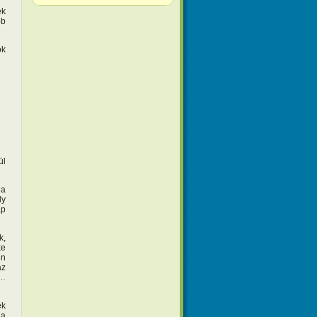
ek
bb
ok
ül
 a
ly
ap
k,
ke
en
az
i…
ek
 a