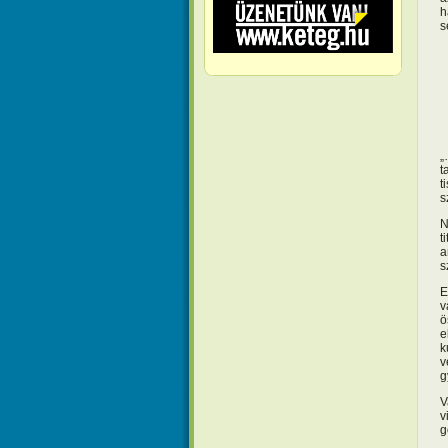
h
s
„
t
t
s
N
t
a
s
E
v
ö
e
k
v
g
V
v
g