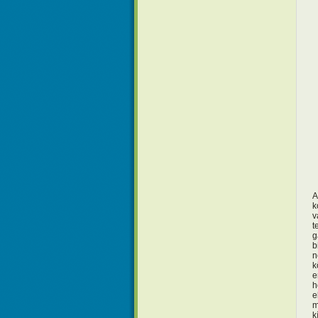
A
k
v
t
g
b
n
k
e
h
e
m
k