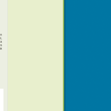
in
i,
 a
és
ak