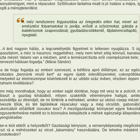
asnyálmirigyet, mint a répacukor. Szőlőcukor-tartalma miatt is jó hatású a májra, í
egíti a méregtelenítést.
A méz rendszeres fogyasztása az öregedés ellen hat, mivel az
emésztési folyamatokat is javítja, erősíti a szívizmokat, gátolja a
baktériumok szaporodását, gyulladáscsökkentő, fájdalomcsillapító,
nyugtató.
…A test nagyon hálás, a legcsekélyebb figyelmet is lelkesen nyugtázza. S ú
apasztalom, a méz is hasznos: reggelidhez, mely nem lehet elég könnyű, kanala
iszta mézet. Valami van a mézben, amit a természet tiszta erői csempésznek bele;
zervezet hálásan fogadja.” (Márai Sándor)
a de hogy fogadja az emberi szervezet, a bélflóra apró élőlényei, ez az egés
itokzatos „bennünk viruló kert” az egyre újabb édesítőszereket, cukorpótlóka
melyeket az élelmiszeripar kísérletezett ki az utóbbi száz évben, részben éppen
zaharin kiváltására?
rre még mondhatjuk, hogy az ember saját döntése, hogy mit vesz le a polcról, m
álaszt a gazdag kínálatból, milyen szakértők véleményére hallgat, amik
sszeállítja az étrendjét, de mi történik a méhekkel, amikor az utolsó csepp mézet 
lveszik tőlük, és téli táplálékuk répacukor vagy a még olcsóbb, gabonábó
ukoricából előállított izocukor lesz? A mezőgazdasági környezet egyre fokozó
egyszerterhelése mellett ez is bizonyára belejátszik a méhek egészségi állapotán
yengülésébe.
an-e kiút ebből a helyzetből? Gazdasági kényszer, a versenyképesség megőrzé
iszi rá a méhészeket az olcsó „takarmány” használatára. De lehetne másként 
ondolkodni?