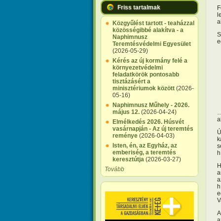
Friss tartalmak
F
l
a
Közgyűlést tartott - teaházzal
közösségibbé alakítva - a
S
Naphimnusz
e
Teremtésvédelmi Egyesület
(2026-05-29)
Kérés az új kormány felé a
környezetvédelmi
feladatkörök pontosabb
tisztázásért a
minisztériumok között
(2026-
05-16)
Naphimnusz Műhely - 2026.
május 12.
(2026-04-24)
…
a
Elmélkedés 2026. Húsvét
vasárnapján - Az új teremtés
Ú
reménye
(2026-04-03)
k
Isten, én, az Egyház, az
s
emberiség, a teremtés
h
keresztútja
(2026-03-27)
H
Tovább
a
a
h
e
V
A
a