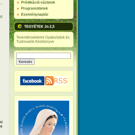
Prédikáció-vázlatok
Programötletek
Eseménynaptár
at
TEGYÉTEK Jn 2,5
Teremtésvédelmi Gyakorlatok és
Tudnivalók Kézikönyve
Keresés
Keresés űrlap
mi
os