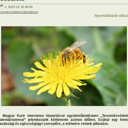
v, 2023-12-10 00:00
eremtésvédelmi kalendárium
Nyomtatóbarát változ
 Magyar Kurir internetes hirportárral együttműködésben „Teremtésvédel
alendáriummal” jelentkezünk kéthetente azonos időben. Ezúttal egy font
azdasági és egészségügyi szereplőre, a méhekre vetünk pillantást.