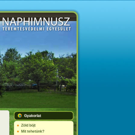
Gyakorlat
Zöld böjt
Mit tehetünk?