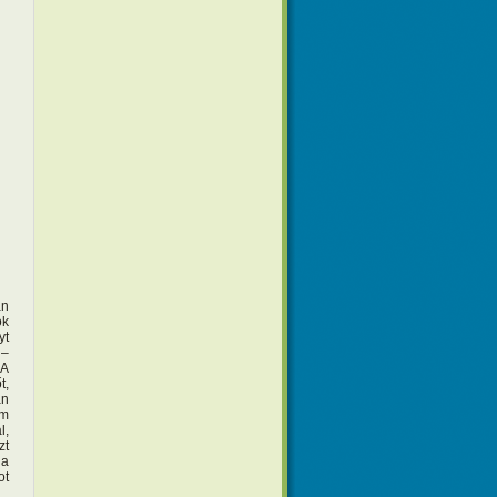
án
ok
yt
 –
 A
t,
an
em
l,
zt
 a
ot