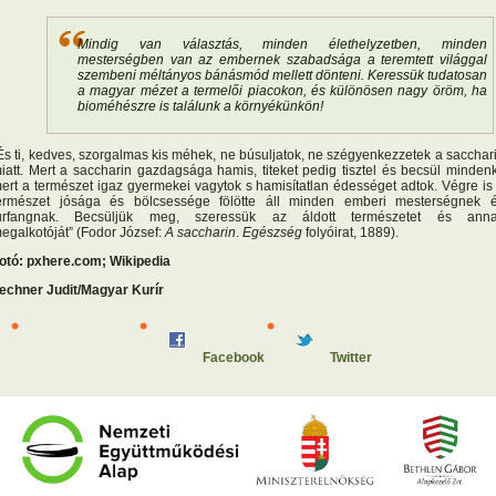
Mindig van választás, minden élethelyzetben, minden
mesterségben van az embernek szabadsága a teremtett világgal
szembeni méltányos bánásmód mellett dönteni. Keressük tudatosan
a magyar mézet a termelői piacokon, és különösen nagy öröm, ha
bioméhészre is találunk a környékünkön!
És ti, kedves, szorgalmas kis méhek, ne búsuljatok, ne szégyenkezzetek a sacchar
iatt. Mert a saccharin gazdagsága hamis, titeket pedig tisztel és becsül mindenk
ert a természet igaz gyermekei vagytok s hamisítatlan édességet adtok. Végre is
ermészet jósága és bölcsessége fölötte áll minden emberi mesterségnek 
urfangnak. Becsüljük meg, szeressük az áldott természetet és ann
egalkotóját” (Fodor József:
A saccharin
.
Egészség
folyóirat, 1889).
otó: pxhere.com; Wikipedia
echner Judit/Magyar Kurír
Facebook
Twitter