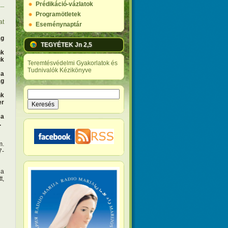
Prédikáció-vázlatok
Programötletek
at
Eseménynaptár
ág
TEGYÉTEK Jn 2,5
nk
uk
Teremtésvédelmi Gyakorlatok és
Tudnivalók Kézikönyve
 a
ág
Keresés
nk
Keresés űrlap
er
 a
.
m.
7-
 a
t,