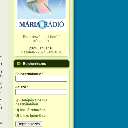
Teremtésvédelmi témájú
műsoraink.
2024. január 10.
Hazafelé - 2024. január 10
t,
ös
Bejelentkezés
és
Felhasználónév
*
al
an
Jelszó
*
 a
l,
k,
Belépés OpenID
l,
használatával
és
Új fiók létrehozása
Új jelszó igénylése
 a