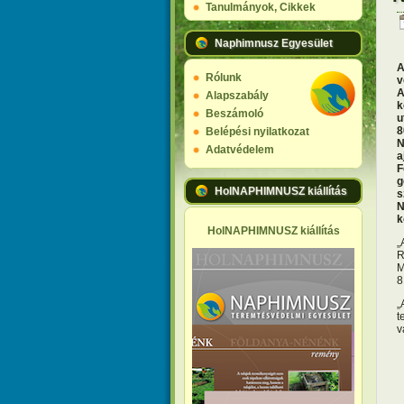
Tanulmányok, Cikkek
Naphimnusz Egyesület
A
Rólunk
v
A
Alapszabály
k
Beszámoló
u
8
Belépési nyilatkozat
N
Adatvédelem
a
F
g
HolNAPHIMNUSZ kiállítás
s
N
k
HolNAPHIMNUSZ kiállítás
„
R
M
8
„
t
v