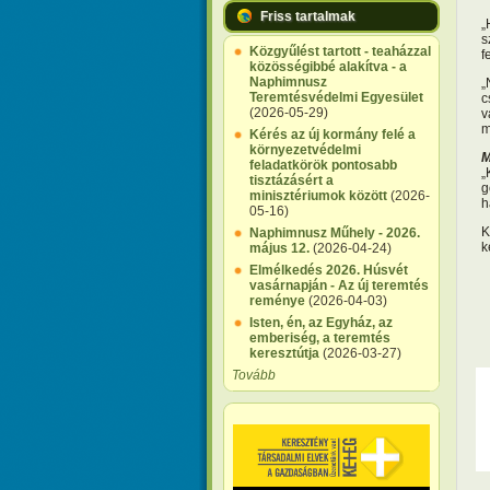
Friss tartalmak
„
s
Közgyűlést tartott - teaházzal
f
közösségibbé alakítva - a
Naphimnusz
„
Teremtésvédelmi Egyesület
c
(2026-05-29)
v
m
Kérés az új kormány felé a
környezetvédelmi
M
feladatkörök pontosabb
„
tisztázásért a
g
minisztériumok között
(2026-
h
05-16)
K
Naphimnusz Műhely - 2026.
k
május 12.
(2026-04-24)
Elmélkedés 2026. Húsvét
vasárnapján - Az új teremtés
reménye
(2026-04-03)
Isten, én, az Egyház, az
emberiség, a teremtés
keresztútja
(2026-03-27)
Tovább