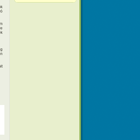
ok
vó
em
re
ek
eg
en
it