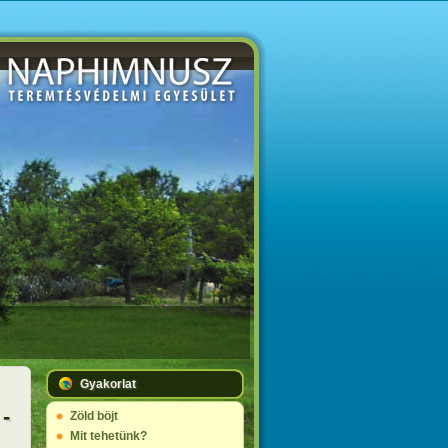
Gyakorlat
-
Zöld böjt
Mit tehetünk?