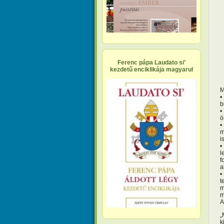
Ferenc pápa Laudato si’
kezdetű enciklikája magyarul
M
•
b
•
ö
•
m
is
•
l
f
a
•
t
m
m
A
„
k