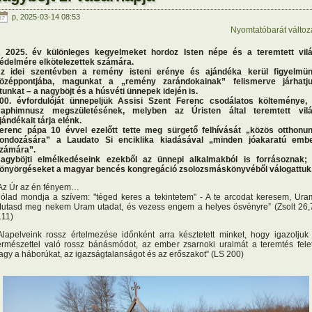
p, 2025-03-14 08:53
Nyomtatóbarát változ
 2025. év különleges kegyelmeket hordoz Isten népe és a teremtett vil
édelmére elkötelezettek számára.
z idei szentévben a remény isteni erénye és ajándéka kerül figyelmü
özéppontjába, magunkat a „remény zarándokainak” felismerve járhatj
tunkat – a nagyböjt és a húsvéti ünnepek idején is.
00. évfordulóját ünnepeljük Assisi Szent Ferenc csodálatos költeménye,
aphimnusz megszületésének, melyben az Úristen által teremtett vil
jándékait tárja elénk.
erenc pápa 10 évvel ezelőtt tette meg sürgető felhívását „közös otthonu
ondozására” a Laudato Si enciklika kiadásával „minden jóakaratú emb
zámára”.
agyböjti elmélkedéseink ezekből az ünnepi alkalmakból is forrásoznak;
önyörgéseket a magyar bencés kongregáció zsolozsmáskönyvéből válogattuk
Az Úr az én fényem…
ólad mondja a szívem: "téged keres a tekintetem" - A te arcodat keresem, Ura
utasd meg nekem Uram utadat, és vezess engem a helyes ösvényre” (Zsolt 26,
.11)
Alapelveink rossz értelmezése időnként arra késztetett minket, hogy igazoljuk
ermészettel való rossz bánásmódot, az ember zsarnoki uralmát a teremtés felet
agy a háborúkat, az igazságtalanságot és az erőszakot” (LS 200)