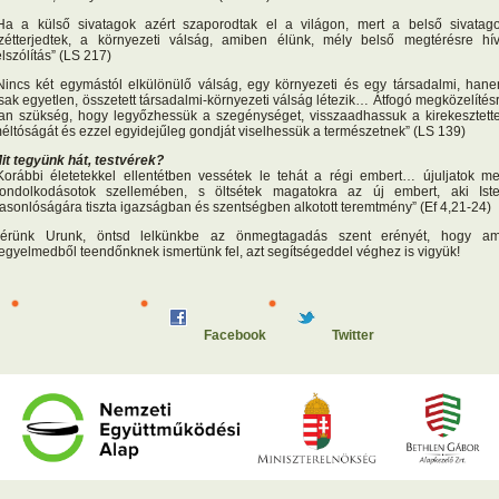
Ha a külső sivatagok azért szaporodtak el a világon, mert a belső sivatag
zétterjedtek, a környezeti válság, amiben élünk, mély belső megtérésre hí
elszólítás” (LS 217)
Nincs két egymástól elkülönülő válság, egy környezeti és egy társadalmi, han
sak egyetlen, összetett társadalmi-környezeti válság létezik… Átfogó megközelítés
an szükség, hogy legyőzhessük a szegénységet, visszaadhassuk a kirekesztett
éltóságát és ezzel egyidejűleg gondját viselhessük a természetnek” (LS 139)
it tegyünk hát, testvérek?
Korábbi életetekkel ellentétben vessétek le tehát a régi embert… újuljatok m
ondolkodásotok szellemében, s öltsétek magatokra az új embert, aki Ist
asonlóságára tiszta igazságban és szentségben alkotott teremtmény” (Ef 4,21-24)
érünk Urunk, öntsd lelkünkbe az önmegtagadás szent erényét, hogy am
egyelmedből teendőnknek ismertünk fel, azt segítségeddel véghez is vigyük!
Facebook
Twitter