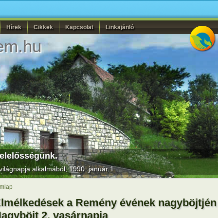
Hírek
Cikkek
Kapcsolat
Linkajánló
em.hu
felelősségünk.
ilágnapja alkalmából, 1990. január 1.
mlap
lmélkedések a Remény évének nagyböjtjén 
agyböjt 2. vasárnapja