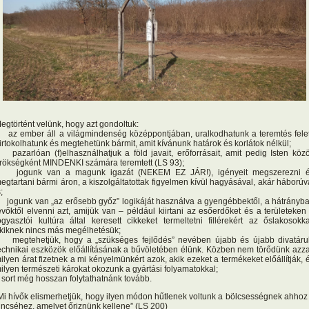
egtörtént velünk, hogy azt gondoltuk:
 az ember áll a világmindenség középpontjában, uralkodhatunk a teremtés felet
irtokolhatunk és megtehetünk bármit, amit kívánunk határok és korlátok nélkül;
 pazarlóan (f)elhasználhatjuk a föld javait, erőforrásait, amit pedig Isten köz
rökségként MINDENKI számára teremtett (LS 93);
 jogunk van a magunk igazát (NEKEM EZ JÁR!), igényeit megszerezni 
egtartani bármi áron, a kiszolgáltatottak figyelmen kívül hagyásával, akár háborúv
;
 jogunk van „az erősebb győz” logikáját használva a gyengébbektől, a hátrányb
evőktől elvenni azt, amijük van – például kiirtani az esőerdőket és a területeken
ogyasztói kultúra által keresett cikkeket termeltetni fillérekért az őslakosokka
kiknek nincs más megélhetésük;
 megtehetjük, hogy a „szükséges fejlődés” nevében újabb és újabb divatáru
echnikai eszközök előállításának a bűvöletében élünk. Közben nem törődünk azza
ilyen árat fizetnek a mi kényelmünkért azok, akik ezeket a termékeket előállítják, 
ilyen természeti károkat okozunk a gyártási folyamatokkal;
 sort még hosszan folytathatnánk tovább.
Mi hívők elismerhetjük, hogy ilyen módon hűtlenek voltunk a bölcsességnek ahhoz
incséhez, amelyet őriznünk kellene” (LS 200)