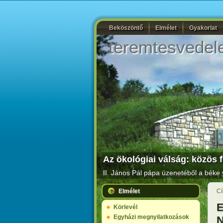
Beköszöntő
Elmélet
Gyakorlat
teremtesvedel
Az ökológiai válság: közös 
II. János Pál pápa
üzenetéből a béke v
Elmélet
Cí
E
Körlevél
Egyházi megnyilatkozások
N