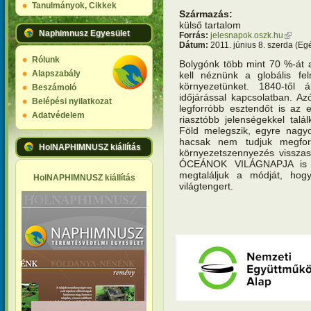
Tanulmányok, Cikkek
Származás:
külső tartalom
Naphimnusz Egyesület
Forrás:
jelesnapok.oszk.hu
(külső 
Dátum:
2011. június 8. szerda (Eg
Rólunk
Bolygónk több mint 70 %-át a
Alapszabály
kell néznünk a globális fel
környezetünket. 1840-től 
Beszámoló
időjárással kapcsolatban. A
Belépési nyilatkozat
legforróbb esztendőt is az 
Adatvédelem
riasztóbb jelenségekkel talá
Föld melegszik, egyre nagyo
hacsak nem tudjuk megford
HolNAPHIMNUSZ kiállítás
környezetszennyezés visszas
ÓCEÁNOK VILÁGNAPJA is s
megtaláljuk a módját, hog
HolNAPHIMNUSZ kiállítás
világtengert.