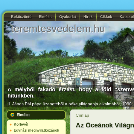
Beköszöntő
Elmélet
Gyakorlat
Hírek
Cikkek
Kapcsol
teremtesvedelem.hu
A mélyből fakadó érzést, hogy a föld "szenve
hitünkben.
II. János Pál pápa
üzenetéből a béke világnapja alkalmából, 1990. 
Elmélet
Címlap
Az Óceánok Világn
Körlevél
Egyházi megnyilatkozások