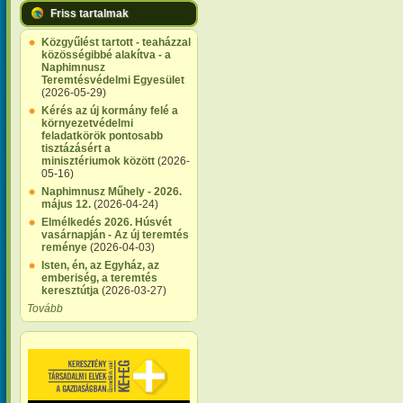
Friss tartalmak
Közgyűlést tartott - teaházzal
közösségibbé alakítva - a
Naphimnusz
Teremtésvédelmi Egyesület
(2026-05-29)
Kérés az új kormány felé a
környezetvédelmi
feladatkörök pontosabb
tisztázásért a
minisztériumok között
(2026-
05-16)
Naphimnusz Műhely - 2026.
május 12.
(2026-04-24)
Elmélkedés 2026. Húsvét
vasárnapján - Az új teremtés
reménye
(2026-04-03)
Isten, én, az Egyház, az
emberiség, a teremtés
keresztútja
(2026-03-27)
Tovább