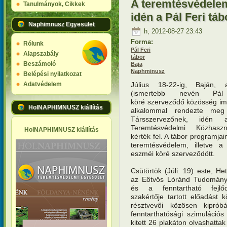
A teremtésvédelem
Tanulmányok, Cikkek
idén a Pál Feri táb
Naphimnusz Egyesület
h, 2012-08-27 23:43
Forma:
Rólunk
Pál Feri
Alapszabály
tábor
Beszámoló
Baja
Naphminusz
Belépési nyilatkozat
Július 18-22-ig, Baján,
Adatvédelem
(ismertebb nevén Pál
köré szerveződő közösség i
HolNAPHIMNUSZ kiállítás
alkalommal rendezte meg 
Társszervezőnek, idén
Teremtésvédelmi Közhasz
HolNAPHIMNUSZ kiállítás
kérték fel. A tábor programjai
teremtésvédelem, illetve a 
eszméi köré szerveződött.
Csütörtök (Júli. 19) este, Hete
az Eötvös Lóránd Tudomány
és a fenntartható fejlő
szakértője tartott előadást 
résztvevői közösen kiprób
fenntarthatósági szimulációs
kitett 26 plakáton olvashattak