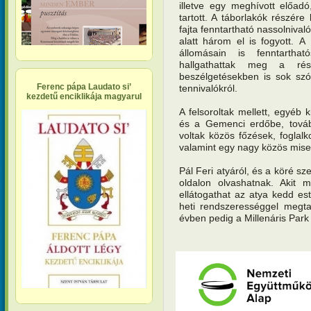
illetve egy meghívott előad
tartott. A táborlakók részére
fajta fenntartható nassolniva
alatt három el is fogyott. 
állomásain is fenntarthat
hallgathattak meg a rés
beszélgetésekben is sok szó
Ferenc pápa Laudato si’
tennivalókról.
kezdetű enciklikája magyarul
A felsoroltak mellett, egyéb k
és a Gemenci erdőbe, továb
voltak közös főzések, fogla
valamint egy nagy közös mise 
Pál Feri atyáról, és a köré s
oldalon olvashatnak. Akit
ellátogathat az atya kedd es
heti rendszerességgel megta
évben pedig a Millenáris Par