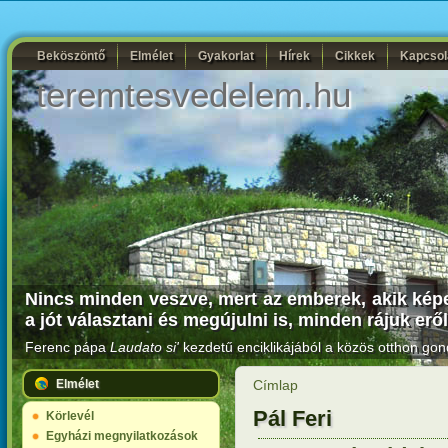
Beköszöntő
Elmélet
Gyakorlat
Hírek
Cikkek
Kapcsol
teremtesvedelem.hu
Nincs minden veszve, mert az emberek, akik képe
a jót választani és megújulni is, minden rájuk eről
Ferenc pápa
Laudato si'
kezdetű enciklikájából a közös otthon gon
Elmélet
Címlap
Pál Feri
Körlevél
Egyházi megnyilatkozások