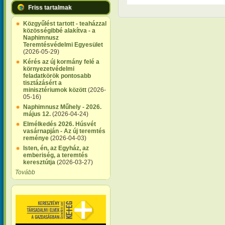
Friss tartalmak
Közgyűlést tartott - teaházzal
közösségibbé alakítva - a
Naphimnusz
Teremtésvédelmi Egyesület
(2026-05-29)
Kérés az új kormány felé a
környezetvédelmi
feladatkörök pontosabb
tisztázásért a
minisztériumok között
(2026-
05-16)
Naphimnusz Műhely - 2026.
május 12.
(2026-04-24)
Elmélkedés 2026. Húsvét
vasárnapján - Az új teremtés
reménye
(2026-04-03)
Isten, én, az Egyház, az
emberiség, a teremtés
keresztútja
(2026-03-27)
Tovább