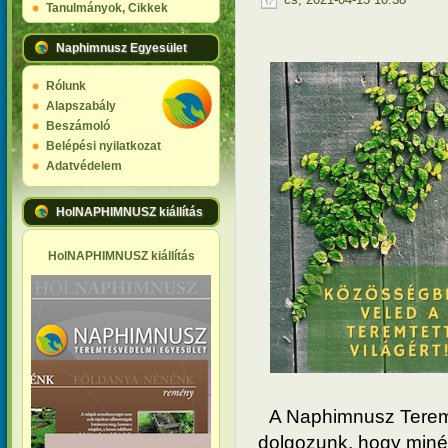
Tanulmányok, Cikkek
Naphimnusz Egyesület
Rólunk
Alapszabály
Beszámoló
Belépési nyilatkozat
Adatvédelem
HolNAPHIMNUSZ kiállítás
HolNAPHIMNUSZ kiállítás
A Naphimnusz Teremt
dolgozunk, hogy minél