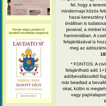
fel, hogy a teremt
mindennapi közös fele
hazai keresztény 
önállóan is tudatosa
javaival, a minket 
Ferenc pápa Laudato si’
kezdetű enciklikája magyarul
harmóniában. A csel
felajánlásával is hoz
18
* FONTOS: A civi
felajánlható adó 1+
adóbevallásodtól függ
már beadtad a bevallá
okat, külön is megteh
vagy papíralapo
k