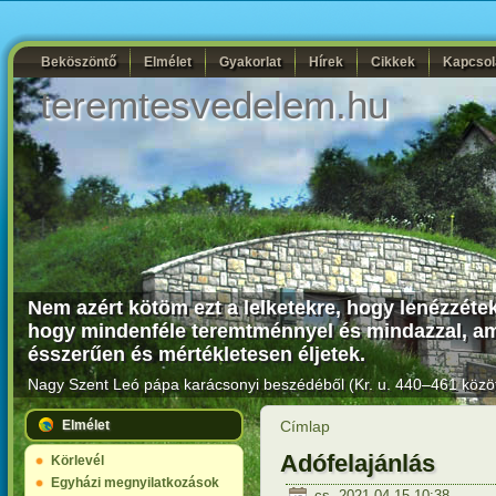
Beköszöntő
Elmélet
Gyakorlat
Hírek
Cikkek
Kapcsol
teremtesvedelem.hu
Nem azért kötöm ezt a lelketekre, hogy lenézzétek I
hogy mindenféle teremtménnyel és mindazzal, ami
ésszerűen és mértékletesen éljetek.
Nagy Szent Leó pápa karácsonyi beszédéből (Kr. u. 440–461 közöt
Elmélet
Címlap
Adófelajánlás
Körlevél
Egyházi megnyilatkozások
cs, 2021-04-15 10:38