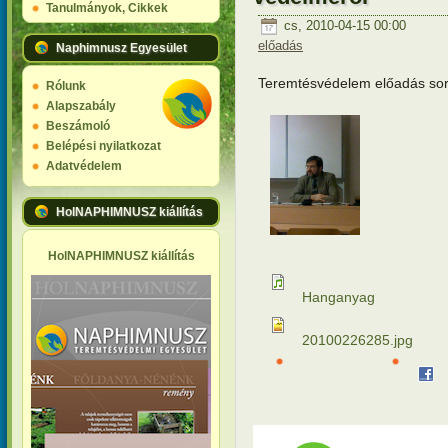
Tanulmányok, Cikkek
cs, 2010-04-15 00:00
előadás
Naphimnusz Egyesület
Teremtésvédelem előadás soro
Rólunk
Alapszabály
Beszámoló
Belépési nyilatkozat
Adatvédelem
HolNAPHIMNUSZ kiállítás
HolNAPHIMNUSZ kiállítás
Hanganyag
20100226285.jpg