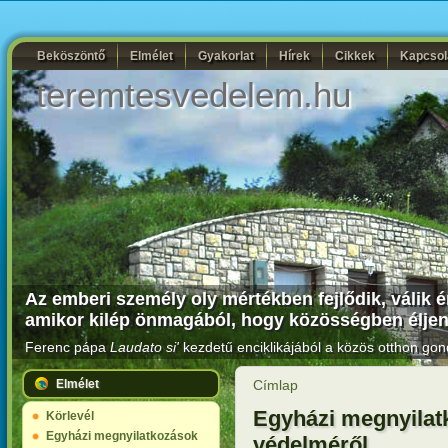
Beköszöntő
Elmélet
Gyakorlat
Hírek
Cikkek
Kapcsol
teremtesvedelem.hu
Az emberi személy oly mértékben fejlődik, válik 
amikor kilép önmagából, hogy közösségben éljen 
Ferenc pápa
Laudato si'
kezdetű enciklikájából a közös otthon gon
Elmélet
Címlap
Egyházi megnyilatk
Körlevél
Egyházi megnyilatkozások
védelméről