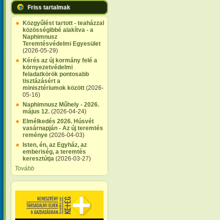
Friss tartalmak
Közgyűlést tartott - teaházzal
közösségibbé alakítva - a
Naphimnusz
Teremtésvédelmi Egyesület
(2026-05-29)
Kérés az új kormány felé a
környezetvédelmi
feladatkörök pontosabb
tisztázásért a
minisztériumok között
(2026-
05-16)
Naphimnusz Műhely - 2026.
május 12.
(2026-04-24)
Elmélkedés 2026. Húsvét
vasárnapján - Az új teremtés
reménye
(2026-04-03)
Isten, én, az Egyház, az
emberiség, a teremtés
keresztútja
(2026-03-27)
Tovább