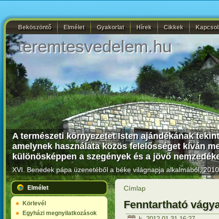
Beköszöntő
Elmélet
Gyakorlat
Hírek
Cikkek
Kapcsol
teremtesvedelem.hu
A természeti környezetet Isten ajándékának tekin
amelynek használata közös felelősséget kíván me
különösképpen a szegények és a jövő nemzedékek
XVI. Benedek pápa üzenetéből a béke világnapja alkalmából, 2010.
Elmélet
Címlap
Fenntartható vágy
Körlevél
Egyházi megnyilatkozások
k, 2012-01-31 16:27