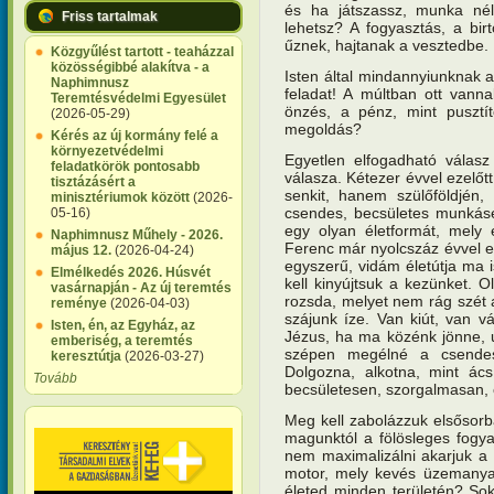
és ha játszassz, munka nélk
Friss tartalmak
lehetsz? A fogyasztás, a bir
űznek, hajtanak a vesztedbe.
Közgyűlést tartott - teaházzal
közösségibbé alakítva - a
Isten által mindannyiunknak a
Naphimnusz
feladat! A múltban ott vann
Teremtésvédelmi Egyesület
önzés, a pénz, mint pusztí
(2026-05-29)
megoldás?
Kérés az új kormány felé a
környezetvédelmi
Egyetlen elfogadható válasz
feladatkörök pontosabb
válasza. Kétezer évvel ezelőtt 
tisztázásért a
senkit, hanem szülőföldjén,
minisztériumok között
(2026-
csendes, becsületes munkáséle
05-16)
egy olyan életformát, mely 
Naphimnusz Műhely - 2026.
Ferenc már nyolcszáz évvel e
május 12.
(2026-04-24)
egyszerű, vidám életútja ma i
Elmélkedés 2026. Húsvét
kell kinyújtsuk a kezünket.
vasárnapján - Az új teremtés
rozsda, melyet nem rág szét
reménye
(2026-04-03)
szájunk íze. Van kiút, van v
Isten, én, az Egyház, az
Jézus, ha ma közénk jönne, u
emberiség, a teremtés
szépen megélné a csendes, 
keresztútja
(2026-03-27)
Dolgozna, alkotna, mint ác
Tovább
becsületesen, szorgalmasan, ot
Meg kell zabolázzuk elsősor
magunktól a fölösleges fogya
nem maximalizálni akarjuk a f
motor, mely kevés üzemanyag
életed minden területén? Sok