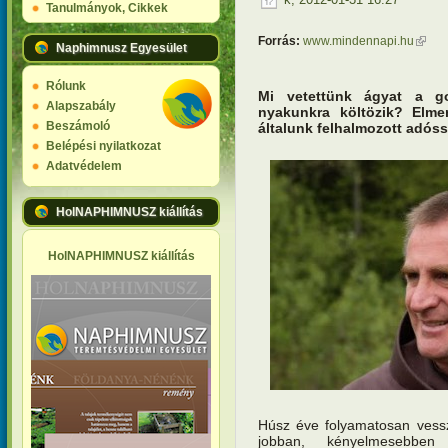
Tanulmányok, Cikkek
Forrás:
www.mindennapi.hu
(külső
Naphimnusz Egyesület
Rólunk
Mi vetettünk ágyat a g
Alapszabály
nyakunkra költözik? Elmen
Beszámoló
általunk felhalmozott adó
Belépési nyilatkozat
Adatvédelem
HolNAPHIMNUSZ kiállítás
HolNAPHIMNUSZ kiállítás
Húsz éve folyamatosan vessz
jobban, kényelmesebbe