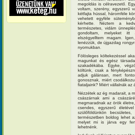
megoldás is célravezető. Eg
voltam, szerény, egyszerű v
kétfajta hússal, háromféle kö
vehetett egyféle süteménybő
kérhette. Néztem a ked
természetes, vidám ünnepl
gondoltam, melyeket itt
elszégyelltem magam. Igen,
lenézzük, de újgazdag rongyr
nyomukban.
Fölösleges költekezéssel akar
magunkat és egész társada
szakadékába. Egyke, végző
költünk, csak a fényképészn
adjuk gálánsan, mert fonto
gonosznak, miért csodálkozu
fiataljaink? Miért vállalnák a
Nézzétek az ég madarait, a m
császárnak ami a császáré,
megmaradnak az örök életre,
csendes, egyszerű életével 
szülőföldünkön becsületes
természetben boldog lehet az
melyet mi is járva egy fen
lehetnénk.