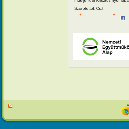
Induljunk el Krisztus nyomába
Szeretettel, Cs.t.
w