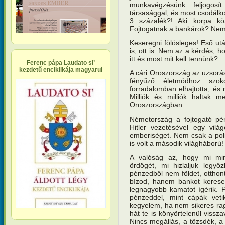
munkavégzésünk feljogosí
társasággal, és most csodálk
3 százalék?! Aki korpa kö
Fojtogatnak a bankárok? Nem k
Keseregni fölösleges! Eső ut
is, ott is. Nem az a kérdés, h
itt és most mit kell tennünk?
Ferenc pápa Laudato si’
kezdetű enciklikája magyarul
A cári Oroszország az uzsorás
fényűző életmódhoz szok
forradalomban elhajtotta, és n
Milliók és milliók halta
Oroszországban.
Németország a fojtogató pén
Hitler vezetésével egy vilá
emberiséget. Nem csak a poli
is volt a második világháború!
A valóság az, hogy mi mind
ördögét, mi hizlaljuk legyő
pénzedből nem földet, otthon
bízod, hanem bankot keresel
legnagyobb kamatot ígérik. P
pénzeddel, mint cápák vet
kegyelem, ha nem sikeres ra
hát te is könyörtelenül vissz
Nincs megállás, a tőzsdék, a