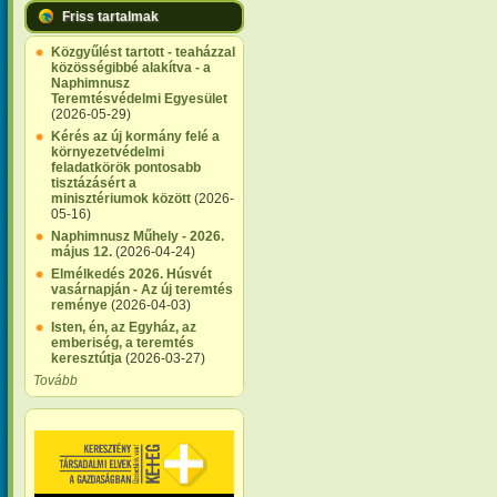
Friss tartalmak
Közgyűlést tartott - teaházzal
közösségibbé alakítva - a
Naphimnusz
Teremtésvédelmi Egyesület
(2026-05-29)
Kérés az új kormány felé a
környezetvédelmi
feladatkörök pontosabb
tisztázásért a
minisztériumok között
(2026-
05-16)
Naphimnusz Műhely - 2026.
május 12.
(2026-04-24)
Elmélkedés 2026. Húsvét
vasárnapján - Az új teremtés
reménye
(2026-04-03)
Isten, én, az Egyház, az
emberiség, a teremtés
keresztútja
(2026-03-27)
Tovább