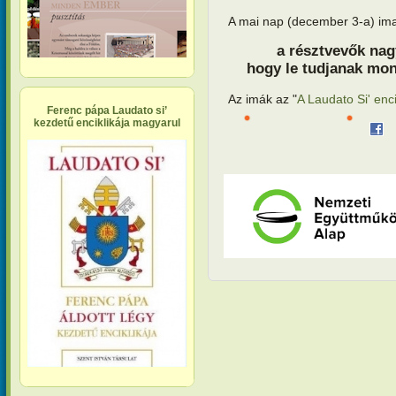
A mai nap (december 3-a) im
a résztvevők nag
hogy le tudjanak mon
Az imák az "
A Laudato Si' enci
Ferenc pápa Laudato si’
kezdetű enciklikája magyarul