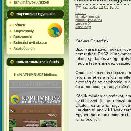
Tanulmányok, Cikkek
cs, 2015-12-03 10:32
COP21
Naphimnusz Egyesület
klímakonferencia
párizsi klímacsúcs
Laudato Si'
Rólunk
Áldott légy!
Alapszabály
Beszámoló
Kedves Olvasóink!
Belépési nyilatkozat
Adatvédelem
Bizonyára nagyon sokan figye
nemzetközi
ENSZ
klímakonfe
felmelegedés és az éghajlatvá
HolNAPHIMNUSZ kiállítás
nagy a tétje ennek az összejö
Óriási erők csapnak össze a sz
HolNAPHIMNUSZ kiállítás
lelkiismeret és a lelkiismere
okosság és az ostobaság, a b
és a mohóság, a nagylelkűség 
Kérjük minden olvasónkat, ho
az itt közzétett napi imaszá
alkalom ez arra is, hogy "él
Laudato si' enciklikájának zár
Egyben bátorítunk mindenkit, 
ismerőseivel.