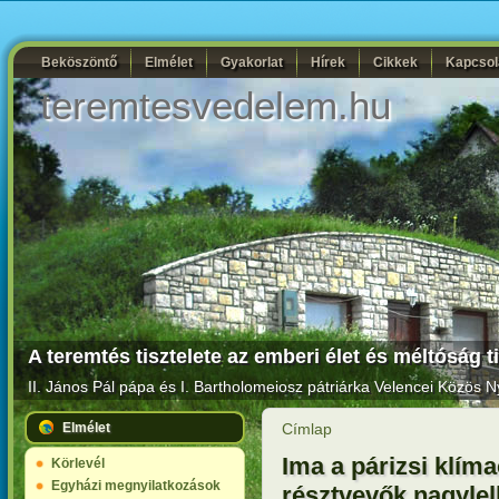
Beköszöntő
Elmélet
Gyakorlat
Hírek
Cikkek
Kapcsol
teremtesvedelem.hu
A teremtés tisztelete az emberi élet és méltóság t
II. János Pál pápa és I. Bartholomeiosz pátriárka
Velencei Közös Ny
Elmélet
Címlap
Ima a párizsi klíma
Körlevél
Egyházi megnyilatkozások
résztvevők nagyle