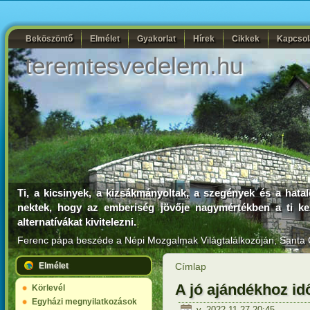
Beköszöntő
Elmélet
Gyakorlat
Hírek
Cikkek
Kapcsol
teremtesvedelem.hu
Ti, a kicsinyek, a kizsákmányoltak, a szegények és a hata
nektek, hogy az emberiség jövője nagymértékben a ti ke
alternatívákat kivitelezni.
Ferenc pápa beszéde a Népi Mozgalmak Világtalálkozóján
, Santa 
Elmélet
Címlap
A jó ajándékhoz idő
Körlevél
Egyházi megnyilatkozások
v, 2022-11-27 20:45