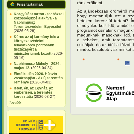
ránk erőltetni.
Friss tartalmak
Az ajándékozás öröméről mé
Közgyűlést tartott - teaházzal
hogy megtanuljuk ezt a szok
közösségibbé alakítva - a
heteken keresztül tartani? 
Naphimnusz
elmélyülés kell! Idő, amiből
Teremtésvédelmi Egyesület
programot csinálunk magunkn
(2026-05-29)
magunknak, másoknak. Idő, a
Kérés az új kormány felé a
a sebeket, amit teremtetet
környezetvédelmi
csináljuk, és az időt a túlzott
feladatkörök pontosabb
mindez közelebb visz minket 
tisztázásért a
minisztériumok között
(2026-
05-16)
Naphimnusz Műhely - 2026.
május 12.
(2026-04-24)
Elmélkedés 2026. Húsvét
vasárnapján - Az új teremtés
reménye
(2026-04-03)
Isten, én, az Egyház, az
emberiség, a teremtés
keresztútja
(2026-03-27)
Tovább