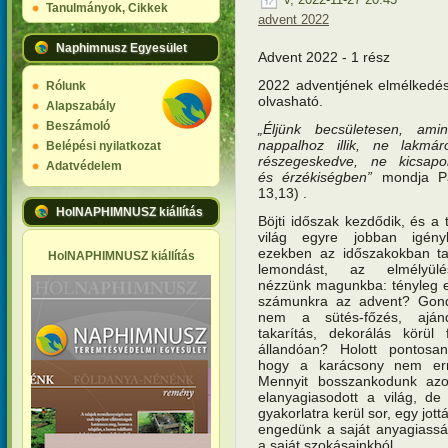
Tanulmányok, Cikkek
advent 2022
Naphimnusz Egyesület
Advent 2022 - 1 rész
2022 adventjének elmélkedései
Rólunk
olvasható.
Alapszabály
Beszámoló
„Éljünk becsületesen, am
nappalhoz illik, ne lakmá
Belépési nyilatkozat
részegeskedve, ne kicsap
Adatvédelem
és érzékiségben”
mondja P
13,13) .
HolNAPHIMNUSZ kiállítás
Böjti időszak kezdődik, és a 
világ egyre jobban igény
ezekben az időszakokban ta
HolNAPHIMNUSZ kiállítás
lemondást, az elmélyül
nézzünk magunkba: tényleg er
számunkra az advent? Gond
nem a sütés-főzés, ajánd
takarítás, dekorálás körül 
állandóan? Holott pontosan
hogy a karácsony nem err
Mennyit bosszankodunk az
elanyagiasodott a világ, de
gyakorlatra kerül sor, egy jott
engedünk a saját anyagiassá
a saját szokásainkból.