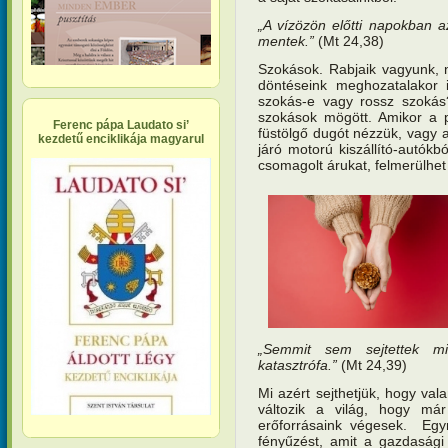
„A vízözön előtti napokban az
mentek.”
(Mt 24,38)
Szokások. Rabjaik vagyunk, 
döntéseink meghozatalakor 
szokás-e vagy rossz szokás?
szokások mögött. Amikor a p
Ferenc pápa Laudato si’
füstölgő dugót nézzük, vagy 
kezdetű enciklikája magyarul
járó motorú kiszállító-autókb
csomagolt árukat, felmerülhet
„Semmit sem sejtettek m
katasztrófa.”
(Mt 24,39)
Mi azért sejthetjük, hogy val
változik a világ, hogy má
erőforrásaink végesek. Egyre
fényűzést, amit a gazdasági