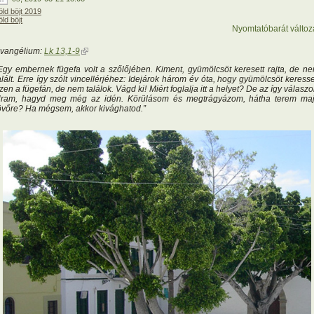
öld böjt 2019
öld böjt
Nyomtatóbarát változ
vangélium:
Lk 13,1-9
(külső hivatkozás)
Egy embernek fügefa volt a szőlőjében. Kiment, gyümölcsöt keresett rajta, de n
alált. Erre így szólt vincellérjéhez: Idejárok három év óta, hogy gyümölcsöt keress
zen a fügefán, de nem találok. Vágd ki! Miért foglalja itt a helyet? De az így válaszol
ram, hagyd meg még az idén. Körülásom és megtrágyázom, hátha terem ma
övőre? Ha mégsem, akkor kivághatod.”