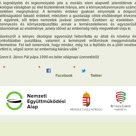
A legmélyebb és legkomolyabb jele a morális elem alapvető jelenlétének 
kológiai válságban az élet tiszteletének hiánya, ami a környezetszennyezés szám
setében megnyilvánul. A termelés érdekei gyakran elnyomják a dolgoz
éltóságukból fakadó érdekeit, miközben a gazdasági célok elsőbbséget élvezn
z egyének, sőt teljes nemzetek javával szemben. Ezekben az esetekben
zennyezés és környezetpusztítás annak a természetellenes és egyszerűsí
átásmódnak az eredménye, amely idővel az emberiség mély megvetését vívja ki.
ásrészről a kényes ökológiai egyensúlyt felborította az állati és növényi él
ontrollálatlan pusztítása, valamint a természeti erőforrások meggondolatl
itermelése. Fel kell ismernünk, hogy mindez, még ha a fejlődés és a jólét nevéb
örtént is, végső soron az emberiség kárára válik.”
Szent II. János Pál pápa 1990-es béke világnapi üzenetéből)
Facebook
Twitter