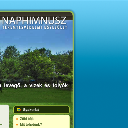
a levegő, a vizek és folyók
Gyakorlat
Zöld böjt
Mit tehetünk?