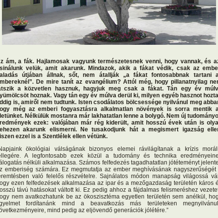
z ám, a fák. Hajlamosak vagyunk természetesnek venni, hogy vannak, és a
sinálunk velük, amit akarunk. Mindazok, akik a fákat védik, csak az embe
aladás útjában állnak, sőt, nem átallják „a fákat fontosabbnak tartani 
mbereknél”. De mire tanít az evangélium? Attól még, hogy pillanatnyilag n
átszik a közvetlen hasznuk, hagyjuk meg csak a fákat. Tán egy év múl
yümölcsöt hoznak. Vagy tán egy év múlva derül ki, milyen egyéb hasznot hozt
ddig is, amiről nem tudtunk. Isten csodálatos bölcsessége nyilvánul meg abba
ogy még az emberi fogyasztásra alkalmatlan növények is sorra mentik 
letünket. Nélkülük mostanra már lakhatatlan lenne a bolygó. Nem új tudomány
redmények ezek: valójában már rég kiderült, amit hosszú évek után is oly
ehezen akarunk elismerni. Ne tusakodjunk hát a megismert igazság elle
iszen ezzel is a Szentlélek ellen vétünk.
Napjaink ökológiai válságának bizonyos elemei rávilágítanak a krízis morál
ellegére. A legfontosabb ezek közül a tudomány és technika eredményein
álogatás nélküli alkalmazása. Számos felfedezés tagadhatatlan jótéteményt jelente
z emberiség számára. Ez megmutatja az ember meghívásának nagyszerűségét
eremtésben való felelős részvételre. Sajnálatos módon manapság világossá vál
ogy ezen felfedezések alkalmazása az ipar és a mezőgazdaság területén káros 
osszú távú hatásokat váltott ki. Ez pedig ahhoz a fájdalmas felismeréshez vezetet
ogy nem avatkozhatunk be az ökoszisztéma egyetlen területén sem anélkül, ho
igyelmet fordítanánk mind a beavatkozás más területeken megnyilvánu
övetkezményeire, mind pedig az eljövendő generációk jólétére.”