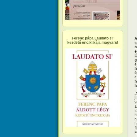
Ferenc pápa Laudato si’
A
kezdetű enciklikája magyarul
c
h
e
l
g
e
h
é
e
n
h
„
j
v
a
t
h
h
h
f
k