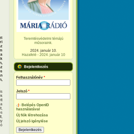
zt
Teremtésvédelmi témájú
ri
műsoraink.
az
em
2024. január 10.
va
Hazafelé - 2024. január 10
ak
n,
Bejelentkezés
az
os
an
Felhasználónév
*
n,
Jelszó
*
is
ek
tt
 a
Belépés OpenID
t,
használatával
és
Új fiók létrehozása
t,
gy
Új jelszó igénylése
ló