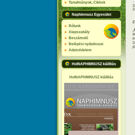
Tanulmányok, Cikkek
z
z
Naphimnusz Egyesület
E
Rólunk
„
Alapszabály
t
Beszámoló
e
U
Belépési nyilatkozat
j
Adatvédelem
HolNAPHIMNUSZ kiállítás
HolNAPHIMNUSZ kiállítás