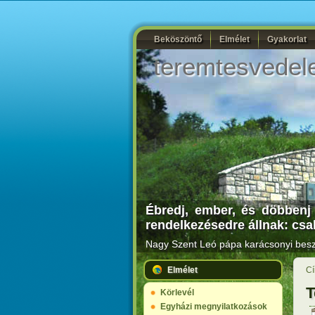
Beköszöntő
Elmélet
Gyakorlat
teremtesvedel
Ébredj, ember, és döbbenj r
rendelkezésedre állnak: csak
Nagy Szent Leó pápa karácsonyi beszé
Elmélet
Cí
T
Körlevél
Egyházi megnyilatkozások