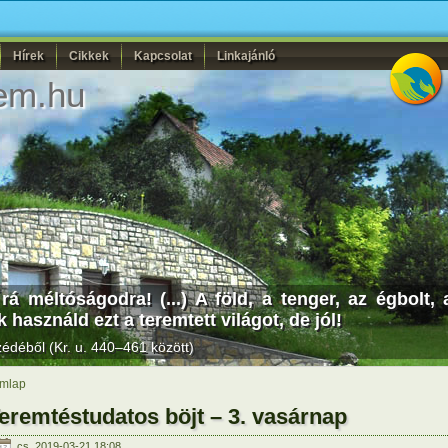
Hírek
Cikkek
Kapcsolat
Linkajánló
em.hu
á méltóságodra! (...) A föld, a tenger, az égbolt, 
 használd ezt a teremtett világot, de jól!
déből (Kr. u. 440–461 között)
mlap
eremtéstudatos böjt – 3. vasárnap
cs, 2019-03-21 18:08