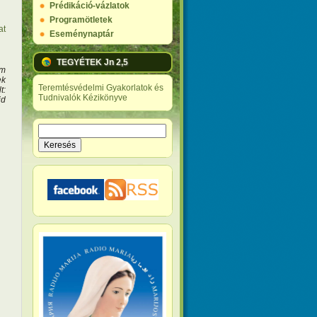
Prédikáció-vázlatok
Programötletek
at
Eseménynaptár
TEGYÉTEK Jn 2,5
em
ek
Teremtésvédelmi Gyakorlatok és
t:
Tudnivalók Kézikönyve
jd
Keresés
Keresés űrlap