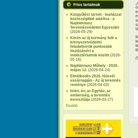
„
Friss tartalmak
ö
e
Közgyűlést tartott - teaházzal
m
közösségibbé alakítva - a
a
Naphimnusz
s
Teremtésvédelmi Egyesület
l
(2026-05-29)
M
Kérés az új kormány felé a
k
környezetvédelmi
k
feladatkörök pontosabb
t
tisztázásért a
minisztériumok között
(2026-
(
05-16)
Naphimnusz Műhely - 2026.
május 12.
(2026-04-24)
Elmélkedés 2026. Húsvét
vasárnapján - Az új teremtés
reménye
(2026-04-03)
Isten, én, az Egyház, az
emberiség, a teremtés
keresztútja
(2026-03-27)
Tovább