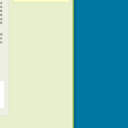
az
os
ók
ek
 a
tő
et
an
en