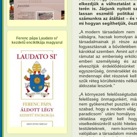
elkezdjük a változtatást 
terén is. Járjunk nyitott 
lassan eszmélő politikai
számunkra az átállást – és
mi hogyan segíthetjük, ösz
„A modern társadalom nem le
válságra, hacsak komolyan á
Ferenc pápa Laudato si’
társadalmainak jó része a
kezdetű enciklikája magyarul
fogyasztásnak a bűvöletében
károkkal szemben. Amint azt má
rámutat az emberiség erkölc
emberi személyiség és az
elveszítjük érdeklődésünk
egyszerűség, önmérséklet és 
mindennapi élet részeivé kel
szűk réteg körültekintés nélk
áldozatai leszünk.”
„A környezeti felelősségtudat
felelősség önmagunkért, más
nem gyökerezhet pusztán ér
szabad, hogy a modern világ v
paradicsom” utáni homályos v
oktatása együtt kell ho
viselkedésünkről szóló hitele
testületeknek, nem-kormá
valójában a társadalom minde