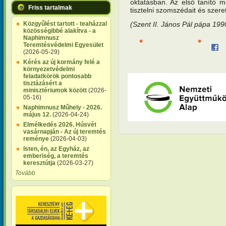
oktatásban. Az első tanító 
Friss tartalmak
tisztelni szomszédait és szere
(Szent II. János Pál pápa 199
Közgyűlést tartott - teaházzal
közösségibbé alakítva - a
Naphimnusz
Teremtésvédelmi Egyesület
(2026-05-29)
Kérés az új kormány felé a
környezetvédelmi
feladatkörök pontosabb
tisztázásért a
minisztériumok között
(2026-
05-16)
Naphimnusz Műhely - 2026.
május 12.
(2026-04-24)
Elmélkedés 2026. Húsvét
vasárnapján - Az új teremtés
reménye
(2026-04-03)
Isten, én, az Egyház, az
emberiség, a teremtés
keresztútja
(2026-03-27)
Tovább