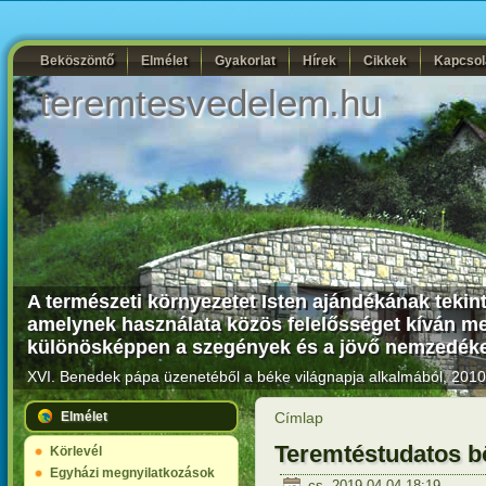
Beköszöntő
Elmélet
Gyakorlat
Hírek
Cikkek
Kapcsol
teremtesvedelem.hu
A természeti környezetet Isten ajándékának tekin
amelynek használata közös felelősséget kíván me
különösképpen a szegények és a jövő nemzedékek
XVI. Benedek pápa üzenetéből a béke világnapja alkalmából, 2010.
Elmélet
Címlap
Teremtéstudatos bö
Körlevél
Egyházi megnyilatkozások
cs, 2019-04-04 18:19