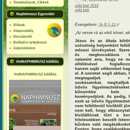
Tanulmányok, Cikkek
zöld böjt 2019
zöld böjt
Naphimnusz Egyesület
Evangélium:
Jn 8,1-11
(külső hi
Rólunk
Alapszabály
„
Az vesse rá az első követ, ak
Beszámoló
Jézus és az általa kötöt
Belépési nyilatkozat
szövetség helyenként felülí
Adatvédelem
mózesi törvényeket. Szere
és megbocsátásra ta
valamint arra, hogy ne m
HolNAPHIMNUSZ kiállítás
elítélésével foglalkozz
hanem saját vétkeinket ha
el. A szeretet segít abban,
HolNAPHIMNUSZ kiállítás
megtagadjuk ro
szokásainkat, meghallju
üdvös figyelmeztetéseke
bűneinkbe bele
keményedjünk. Az pedig, 
ezek az üdvös figyelmezte
nem feltétlenül hívőktől jö
nem kell, hogy elbizonyta
kívülállónak tűnt a kor
hitelesebben beszélt Istenr
bűnben való megátalkodott
Fontos, hogy családunkban