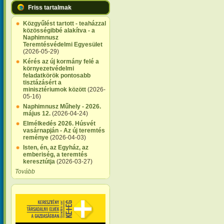
Friss tartalmak
Közgyűlést tartott - teaházzal
közösségibbé alakítva - a
Naphimnusz
Teremtésvédelmi Egyesület
(2026-05-29)
Kérés az új kormány felé a
környezetvédelmi
feladatkörök pontosabb
tisztázásért a
minisztériumok között
(2026-
05-16)
Naphimnusz Műhely - 2026.
május 12.
(2026-04-24)
Elmélkedés 2026. Húsvét
vasárnapján - Az új teremtés
reménye
(2026-04-03)
Isten, én, az Egyház, az
emberiség, a teremtés
keresztútja
(2026-03-27)
Tovább