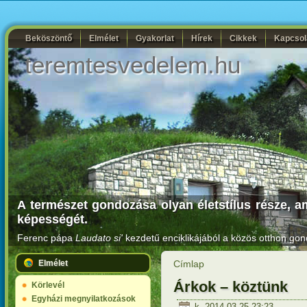
Beköszöntő
Elmélet
Gyakorlat
Hírek
Cikkek
Kapcsol
teremtesvedelem.hu
A természet gondozása olyan életstílus része, a
képességét.
Ferenc pápa
Laudato si'
kezdetű enciklikájából a közös otthon gon
Elmélet
Címlap
Árkok – köztünk
Körlevél
Egyházi megnyilatkozások
k, 2014-03-25 23:23