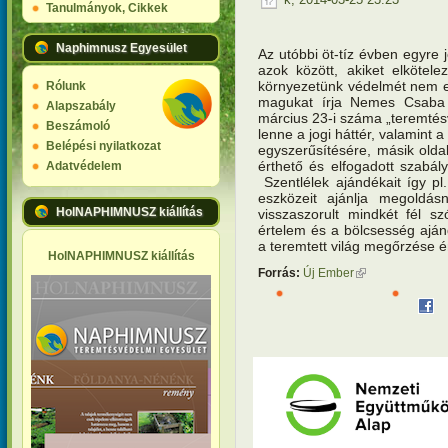
Tanulmányok, Cikkek
Naphimnusz Egyesület
Az utóbbi öt-tíz évben egyre 
azok között, akiket elkötel
környezetünk védelmét nem el
Rólunk
magukat írja Nemes Csaba
Alapszabály
március 23-i száma „teremtés
Beszámoló
lenne a jogi háttér, valamint
Belépési nyilatkozat
egyszerűsítésére, másik old
érthető és elfogadott szabál
Adatvédelem
Szentlélek ajándékait így p
eszközeit ajánlja megoldá
HolNAPHIMNUSZ kiállítás
visszaszorult mindkét fél sz
értelem és a bölcsesség aján
a teremtett világ megőrzése 
HolNAPHIMNUSZ kiállítás
Forrás:
Új Ember
(külső hivatkozás