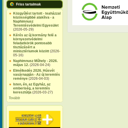
Friss tartalmak
Közgyűlést tartott - teaházzal
közösségibbé alakítva - a
Naphimnusz
Teremtésvédelmi Egyesület
(2026-05-29)
Kérés az új kormány felé a
környezetvédelmi
feladatkörök pontosabb
tisztázásért a
minisztériumok között
(2026-
05-16)
Naphimnusz Műhely - 2026.
május 12.
(2026-04-24)
Elmélkedés 2026. Húsvét
vasárnapján - Az új teremtés
reménye
(2026-04-03)
Isten, én, az Egyház, az
emberiség, a teremtés
keresztútja
(2026-03-27)
Tovább