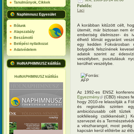
Tanulmányok, Cikkek
Felelős:
Laci
Naphimnusz Egyesület
A korábban kitűzött célt, hog
Rólunk
ütemét, már biztosan nem érj
Alapszabály
emberiség élelmiszer- és iv
Beszámoló
élhető klímát egyaránt vesz
Belépési nyilatkozat
egy kedden Fokvárosban m
bolygónk felszínének keveseb
Adatvédelem
adatok szerint az édesví
veszélyben, pusztulásuk ny
kerülhet veszélybe.
HolNAPHIMNUSZ kiállítás
HolNAPHIMNUSZ kiállítás
Az 1992-es ENSZ konferen
Egyezmény
(külső hivatkozás)
(CBD) részes fele
hogy 2010-re lelassítják a Föl
és regionális szinten eg
ambiciózusabb célt tűztek 
sokféleség csökkenését.)
szervezet és a Természetvéd
a vészharangot, most pedig
kapcsán kerül előtérbe az élő