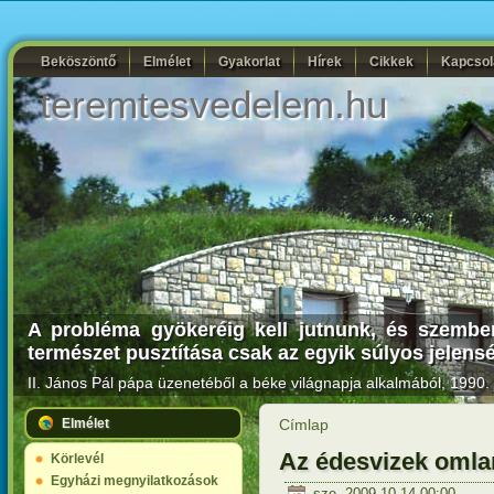
Beköszöntő
Elmélet
Gyakorlat
Hírek
Cikkek
Kapcsol
teremtesvedelem.hu
A probléma gyökeréig kell jutnunk, és szembe
természet pusztítása csak az egyik súlyos jelens
II. János Pál pápa
üzenetéből a béke világnapja alkalmából, 1990. 
Elmélet
Címlap
Az édesvizek omla
Körlevél
Egyházi megnyilatkozások
sze, 2009-10-14 00:00