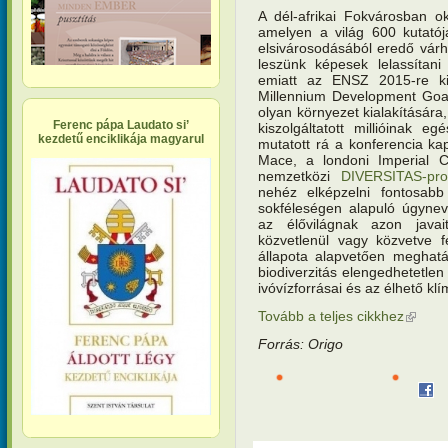
A dél-afrikai Fokvárosban o
amelyen a világ 600 kutatój
elsivárosodásából eredő vár
leszünk képesek lelassítani
emiatt az ENSZ 2015-re kitű
Millennium Development Goal
olyan környezet kialakítására
Ferenc pápa Laudato si’
kiszolgáltatott millióinak e
kezdetű enciklikája magyarul
mutatott rá a konferencia k
Mace, a londoni Imperial Co
nemzetközi
DIVERSITAS-pr
nehéz elképzelni fontosabb
sokféleségen alapuló úgyneve
az élővilágnak azon javai
közvetlenül vagy közvetve f
állapota alapvetően meghatá
biodiverzitás elengedhetetlen
ivóvízforrásai és az élhető kl
Tovább a teljes cikkhez
(külső h
Forrás: Origo