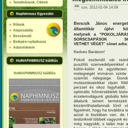
Tanulmányok, Cikkek
sze, 2012-01-04 14:09
Naphimnusz Egyesület
Bencsik János energet
Rólunk
államtitkár újévi kös
Alapszabály
melynek a
"POKOLJÁRÁ
Beszámoló
SORSCSAPÁSOK SO
Belépési nyilatkozat
VETHET VÉGET
"
címet adta
:
Adatvédelem
Kedves Barátom!
Pokoli esztendő vár reán
HolNAPHIMNUSZ kiállítás
pusztító szenvedélyeinkke
külön-külön és együttese
melegségét immáron szinte 
HolNAPHIMNUSZ kiállítás
számító ridegsége. Gondol
mulasztásainkkal olyan föl
perzsel és okoz fagyhalált.
optimális hőmérsékletét biztosí
érzelemvilágunk globális fe
általunk ismert természe
kiszámíthatatlannak tűnő v
figyelmét, hogy ha továbbra is
azzal is tisztában van, de 
testünknél többek vagyunk és 
még nagyobb, s talán már az