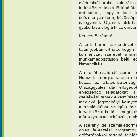
elődeinktől örökölt kulturáli
tudásközpontokká történő átal
érdekében, hogy a testi, l
intézményeinkben, közösségük 
is legyenek. Olyanok, akik t
gyakorlása elégíti ki az embe
Kedves Barátom!
A fenti, három esztendővel 
talán jobban érthető, hogy má
kormányzati szerepet, s mié
munkamegosztáson belül egy
klímapolitika.
A másfél esztendő során elő
Nemzeti Energiastratégia elő
hozza az ellátás-biztonság
Országgyűlés által elfogado
elvégzendő feladatokat, 
cselekvési tervek elkészítésé
meglévő jogszabályi környeze
megvalósítását szolgáló ösz
tervek közül kettő – megújul
már ugyancsak elkészült, mely
A szerény, de szemléletform
olyan fejlesztési programok
erőforrásokkal történő fele