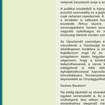
melynek összetartó ereje a s
A politikai közéletből is hiá
pusztító szenvedély és a jéghid
csak nehezen repedeznek. A 2
e területén is változást h
közeledik. Ahhoz viszon
sorscsapásként, hanem sorsf
nagyobb nyitottságra és 
közösségi életünk minden szin
Az Újesztendő személyes él
visszatérek a Gazdasági és 
elsődlegesen továbbra is en
foglalkozom majd. Az év 
szolgálatom idején felgyüle
végeznem, hogy a közérd
bekerülhessenek a városi le
eddigieknél is több idő
éghajlatváltozással kapcsol
kimunkálására. Természetese
képviseletét az Országgyűlés
Kedves Barátom!
Ha eddig eljutottál az olvasá
egyben reménykeltő is. Az e
szükségünk lesz ebben az
elviseléséhez elegendő mé