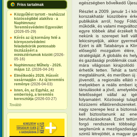
egészségben bővelkedő Újesz
Friss tartalmak
Részlet a 2009. január 1-i kös
Közgyűlést tartott - teaházzal
korszakhatár küszöbére érk
közösségibbé alakítva - a
publikálok arról, hogy Föld
Naphimnusz
működik, és valami megváltoz
Teremtésvédelmi Egyesület
egyre többek által érzékelt 
(2026-05-29)
nekünk is szerepet kell vál
Kérés az új kormány felé a
lekicsinyeljük, akkor gyerm
környezetvédelmi
Ezért is állt Tatabánya a Klí
feladatkörök pontosabb
elősegítő mozgalom élére, 
tisztázásért a
minisztériumok között
(2026-
stratégiáját. A globális és he
05-16)
és gazdasági problémák csak 
mára világosan kirajzolódó 
Naphimnusz Műhely - 2026.
május 12.
(2026-04-24)
érhetők tetten. Tehát a tar
megtalálnunk, és merőben új 
Elmélkedés 2026. Húsvét
jövendő, a regionális ellátó
vasárnapján - Az új teremtés
reménye
(2026-04-03)
melyekben a reális emberi i
társulásoké a jövő, amelyekb
Isten, én, az Egyház, az
felelősséget vállal az ig
emberiség, a teremtés
keresztútja
(2026-03-27)
folyamatért. Közösségi tulaj
közüzemi ellátórendszereket
Tovább
nagy szerepe lesz a biztonsá
kell biztosítanunk az en
beruházásoknak. Ezért tettü
forgó rendszerek többségi
segítenünk a mezőgazdasági és
szintű létrejöttét, a magyar g