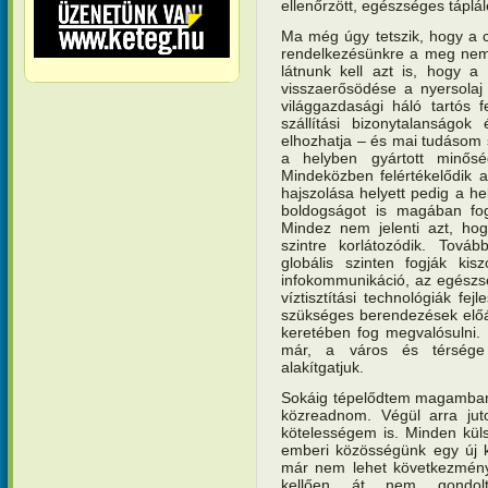
ellenőrzött, egészséges táplál
Ma még úgy tetszik, hogy a cs
rendelkezésünkre a meg nem 
látnunk kell azt is, hogy a
visszaerősödése a nyersolaj
világgazdasági háló tartós 
szállítási bizonytalanságo
elhozhatja – és mai tudásom s
a helyben gyártott minősé
Mindeközben felértékelődik a 
hajszolása helyett pedig a he
boldogságot is magában fogl
Mindez nem jelenti azt, hog
szintre korlátozódik. Tová
globális szinten fogják kis
infokommunikáció, az egészs
víztisztítási technológiák fe
szükséges berendezések előáll
keretében fog megvalósulni.
már, a város és térsége 
alakítgatjuk.
Sokáig tépelődtem magamban 
közreadnom. Végül arra ju
kötelességem is. Minden küls
emberi közösségünk egy új k
már nem lehet következménye
kellően át nem gondolt 