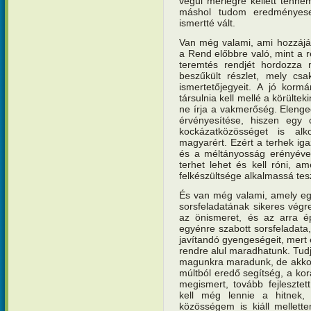
végül mérlegre kellett tennem
máshol tudom eredményese
ismertté vált.
Van még valami, ami hozzáj
a Rend előbbre való, mint a r
teremtés rendjét hordozza
beszűkült részlet, mely cs
ismertetőjegyeit. A jó kor
társulnia kell mellé a körültek
ne írja a vakmerőség. Eleng
érvényesítése, hiszen egy 
kockázatközösséget is al
magyarért. Ezért a terhek i
és a méltányosság erényével
terhet lehet és kell róni, a
felkészültsége alkalmassá tes
És van még valami, amely eg
sorsfeladatának sikeres végr
az önismeret, és az arra é
egyénre szabott sorsfeladat
javítandó gyengeségeit, mert e
rendre alul maradhatunk. Tudj
magunkra maradunk, de akkor
múltból eredő segítség, a kor
megismert, tovább fejleszte
kell még lennie a hitnek,
közösségem is kiáll mellett