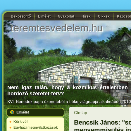
Beköszöntő
Elmélet
Gyakorlat
Hírek
Cikkek
Kapcsol
teremtesvedelem.hu
Nem igaz talán, hogy a kozmikus értelemben ve
hordozó szeretet-terv?
XVI. Benedek pápa üzenetéből a béke világnapja alkalmából, 2010.
Elmélet
Címlap
Bencsik János: "s
Körlevél
Egyházi megnyilatkozások
megsemmisülés ir