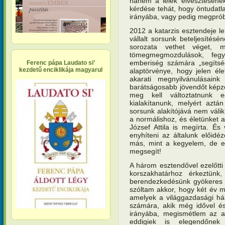
hanem a lélek elvesztésének
kérdése tehát, hogy öntudat
irányába, vagy pedig megprób
2012 a katarzis esztendeje le
vállalt sorsunk beteljesítés
sorozata vethet véget, me
tömegmegmozdulások, fegy
emberiség számára „segítség
Ferenc pápa Laudato si’
kezdetű enciklikája magyarul
alaptörvénye, hogy jelen élet
akarati megnyilvánulásaink 
barátságosabb jövendőt képz
meg kell változtatnunk ed
kialakítanunk, melyért azt
sorsunk alakítójává nem válik
a normálishoz, és életünket a
József Attila is megírta. É
enyhíteni az általunk előidé
más, mint a kegyelem, de el
megsegít!
A három esztendővel ezelőtti
korszakhatárhoz érkeztünk
berendezkedésünk gyökeres fe
szóltam akkor, hogy két év m
amelyek a világgazdasági há
számára, akik még idővel és
irányába, megismétlem az ak
eddigiek is elegendőnek 