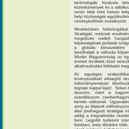
technológiák hordozta le
közintézmények és a vállalko
során több mint hatvan tele
helyi közösségek együttműkö
reménykeltőnek mutatkozott.
Mindeközben felülvizsgáltu
Stratégiát, melynek eredmény
megelőzés mellett hangsú
képességének javítását szolgá
a globális klímavédelmi k
lassíthatják a változás folya
Miután Magyarország az égh
érintett területek közé tarto
alkalmazkodási feltételek me
Az egységes szakpolitika
érvényesülését elősegítő str
intézményrendszer létrehozá
tegnapi nappal lejárt. Sokan 
távozom, miért is hagyo
szándékozom cserbenhagyni
keretei változnak. Ugyanakk
amíg az általunk indítványoz
által jóváhagyott stratégiai 
addig a megvalósítás részlete
fenn. Legjobb tudásom szer
feloldani, mely időnként töb