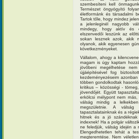
szembesíteni kell önmagunk
Természet öngyógyító folya
életformánk és társadalmi b
Tartok tőle, hogy mindez jele
a jelenleginél nagyobb v
mindegy, hogy aktív és e
elszenvedői leszünk az előt
sokan lesznek azok, akik 
olyanok, akik egyenesen gúny
következményeket.
Vállalom, ahogy a kilencvene
magam is úgy kaptam hozzá 
jövőbeni megélhetése nem a
újjáépítésével fog biztosíto
kezdeményezéseim azonban si
többen gondolkodtak hasonló
kritikus – közösségi - tömeg
jövendőjét. Együtt tapasztal
erkölcsi mélypont nem más,
válság mindig a lelkekben
megszületnie. A válság
tapasztalatainknak és a régie
hitnek és a jó szándéknak 
indexnek! Ha a polgár változik
ne feledjük, válság idején a 
Elengedhetetlen tehát a testi
megteremtése. Nem véletlen,