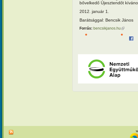
bővelkedő Újesztendőt kíváno
2012. januá
Barátsággal: Bencsik János
Forrás:
bencsikjanos.hu
(külső hiv
w