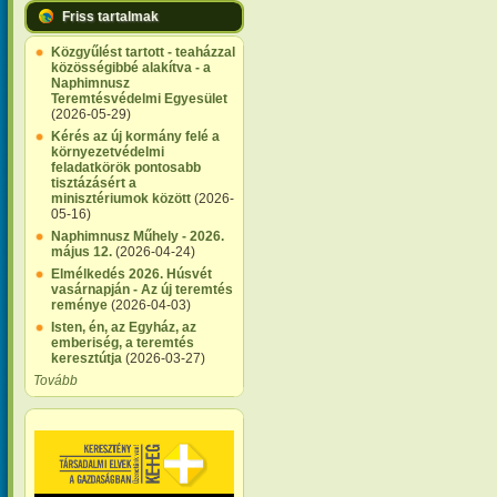
Friss tartalmak
Közgyűlést tartott - teaházzal
közösségibbé alakítva - a
Naphimnusz
Teremtésvédelmi Egyesület
(2026-05-29)
Kérés az új kormány felé a
környezetvédelmi
feladatkörök pontosabb
tisztázásért a
minisztériumok között
(2026-
05-16)
Naphimnusz Műhely - 2026.
május 12.
(2026-04-24)
Elmélkedés 2026. Húsvét
vasárnapján - Az új teremtés
reménye
(2026-04-03)
Isten, én, az Egyház, az
emberiség, a teremtés
keresztútja
(2026-03-27)
Tovább