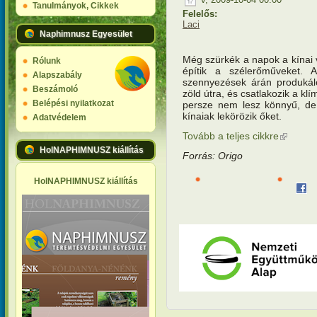
Tanulmányok, Cikkek
Felelős:
Laci
Naphimnusz Egyesület
Még szürkék a napok a kínai v
Rólunk
építik a szélerőműveket. 
Alapszabály
szennyezések árán produkáló
Beszámoló
zöld útra, és csatlakozik a klí
Belépési nyilatkozat
persze nem lesz könnyű, de 
kínaiak lekörözik őket.
Adatvédelem
Tovább a teljes cikkre
(külső hi
HolNAPHIMNUSZ kiállítás
Forrás: Origo
HolNAPHIMNUSZ kiállítás