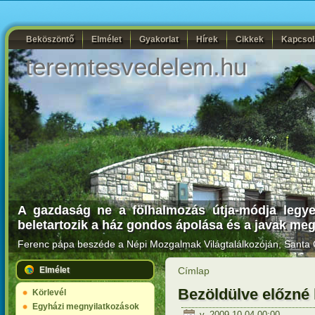
Beköszöntő
Elmélet
Gyakorlat
Hírek
Cikkek
Kapcsol
teremtesvedelem.hu
A gazdaság ne a fölhalmozás útja-módja legy
beletartozik a ház gondos ápolása és a javak me
Ferenc pápa beszéde a Népi Mozgalmak Világtalálkozóján
, Santa 
Elmélet
Címlap
Bezöldülve előzné 
Körlevél
Egyházi megnyilatkozások
v, 2009-10-04 00:00