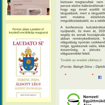
biztosan megtanultak: nem s
persze elsőre kiábrándítónak 
hogy egy évvel ezelőtt tö
tárgyalások, mert a tárgyaló
sem mutatva elzárkózta
megváltoztatásától, ez a taktik
A konferencia kulcskérdés
Ferenc pápa Laudato si’
nyújtandó, tíz éven át, 2020
kezdetű enciklikája magyarul
segély és annak hozzájárulás
abban reménykedhetünk, 
világválság nyomán csökkenő
mögé, igyekeznek valós, kikény
ésszerűség, a jóérzés 
világszemlélet felett.
Tovább az eredeti cikkhez
(kül
(Forrás: Balogh Dóra – DiploM