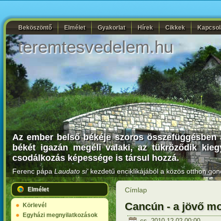
Beköszöntő
Elmélet
Gyakorlat
Hírek
Cikkek
Kapcsol
teremtesvedelem.hu
Az ember belső békéje szoros összefüggésben ál
békét igazán megéli valaki, az tükröződik kiegy
csodálkozás képessége is társul hozzá.
Ferenc pápa
Laudato si'
kezdetű enciklikájából a közös otthon gon
Elmélet
Címlap
Cancún - a jövő m
Körlevél
Egyházi megnyilatkozások
cs, 2010-12-02 00:00