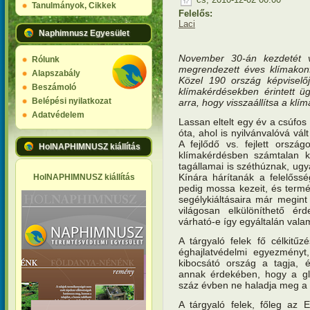
Tanulmányok, Cikkek
Felelős:
Laci
Naphimnusz Egyesület
November 30-án kezdetét v
Rólunk
megrendezett éves klímakon
Alapszabály
Közel 190 ország képviselő
Beszámoló
klímakérdésekben érintett üg
Belépési nyilatkozat
arra, hogy visszaállítsa a klím
Adatvédelem
Lassan eltelt egy év a csúfo
óta, ahol is nyilvánvalóvá vált
A fejlődő vs. fejlett orszá
HolNAPHIMNUSZ kiállítás
klímakérdésben számtalan k
tagállamai is széthúznak, u
Kínára hárítanák a felelőss
HolNAPHIMNUSZ kiállítás
pedig mossa kezeit, és term
segélykiáltásaira már megin
világosan elkülöníthető ér
várható-e így egyáltalán val
A tárgyaló felek fő célkitű
éghajlatvédelmi egyezmény
kibocsátó ország a tagja, 
annak érdekében, hogy a gl
száz évben ne haladja meg a 2
A tárgyaló felek, főleg a