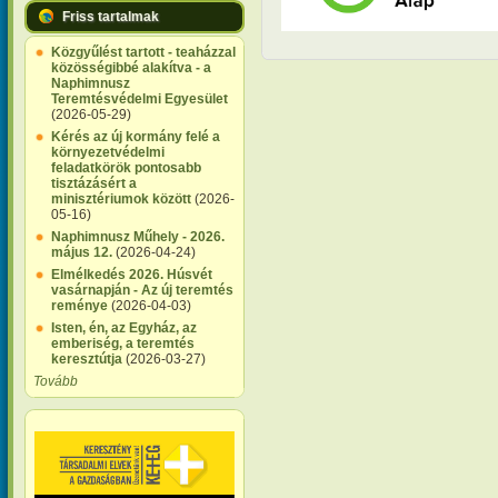
Friss tartalmak
Közgyűlést tartott - teaházzal
közösségibbé alakítva - a
Naphimnusz
Teremtésvédelmi Egyesület
(2026-05-29)
Kérés az új kormány felé a
környezetvédelmi
feladatkörök pontosabb
tisztázásért a
minisztériumok között
(2026-
05-16)
Naphimnusz Műhely - 2026.
május 12.
(2026-04-24)
Elmélkedés 2026. Húsvét
vasárnapján - Az új teremtés
reménye
(2026-04-03)
Isten, én, az Egyház, az
emberiség, a teremtés
keresztútja
(2026-03-27)
Tovább