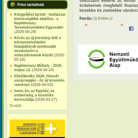
változtatni kellene az elmúl
Friss tartalmak
érdekeinek megfelelő finans
kezekbe és zsebekbe vándoro
Közgyűlést tartott - teaházzal
Forrás:
Új Ember
(külső hivatkozás
közösségibbé alakítva - a
Naphimnusz
Teremtésvédelmi Egyesület
(2026-05-29)
Kérés az új kormány felé a
környezetvédelmi
feladatkörök pontosabb
tisztázásért a
minisztériumok között
(2026-
05-16)
Naphimnusz Műhely - 2026.
május 12.
(2026-04-24)
Elmélkedés 2026. Húsvét
vasárnapján - Az új teremtés
reménye
(2026-04-03)
Isten, én, az Egyház, az
emberiség, a teremtés
keresztútja
(2026-03-27)
Tovább