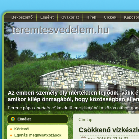
Beköszöntő
Elmélet
Gyakorlat
Hírek
Cikkek
Kapcsol
teremtesvedelem.hu
Az emberi személy oly mértékben fejlődik, válik 
amikor kilép önmagából, hogy közösségben éljen 
Ferenc pápa
Laudato si'
kezdetű enciklikájából a közös otthon gon
Elmélet
Címlap
Csökkenő vízkészle
Körlevél
Egyházi megnyilatkozások
sze, 2015-07-22 15:37