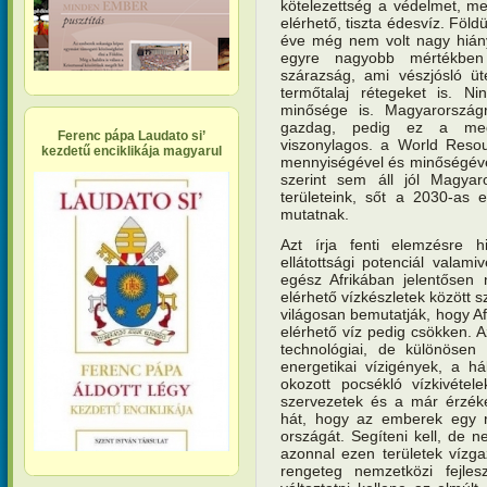
kötelezettség a védelmet, meg
elérhető, tiszta édesvíz. Föl
éve még nem volt nagy hiány
egyre nagyobb mértékben
szárazság, ami vészjósló ü
termőtalaj rétegeket is. Ni
minősége is. Magyarországr
gazdag, pedig ez a meg
Ferenc pápa Laudato si’
viszonylagos. a World Resourc
kezdetű enciklikája magyarul
mennyiségével és minőségéve
szerint sem áll jól Magya
területeink, sőt a 2030-as e
mutatnak.
Azt írja fenti elemzésre 
ellátottsági potenciál valam
egész Afrikában jelentősen 
elérhető vízkészletek között s
világosan bemutatják, hogy A
elérhető víz pedig csökken. A
technológiai, de különösen
energetikai vízigények, a 
okozott pocsékló vízkivétel
szervezetek és a már érzéke
hát, hogy az emberek egy r
országát. Segíteni kell, de
azonnal ezen területek vízga
rengeteg nemzetközi fejlesz