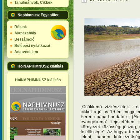
Tanulmányok, Cikkek
Naphimnusz Egyesület
Rólunk
Alapszabály
Beszámoló
Belépési nyilatkozat
Adatvédelem
HolNAPHIMNUSZ kiállítás
HolNAPHIMNUSZ kiállítás
„Csökkenő vízkészletek - é
cikket a július 19-én megjel
Ferenc pápa Laudato si’ (Áldo
evangéliuma” fejezetében o
környezet közösségi jószág,
felelőssége”. Az hogy a term
jelent, hanem kötelezetts