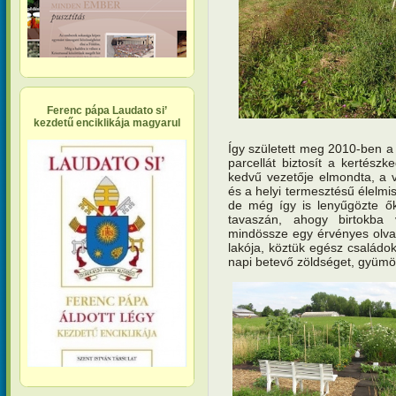
Ferenc pápa Laudato si’
kezdetű enciklikája magyarul
Így született meg 2010-ben 
parcellát biztosít a kertész
kedvű vezetője elmondta, a v
és a helyi termesztésű élelmi
de még így is lenyűgözte ők
tavaszán, ahogy birtokba v
mindössze egy érvényes olva
lakója, köztük egész családo
napi betevő zöldséget, gyümö