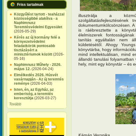
Friss tartalmak
Közgyűlést tartott - teaházzal
illusztrálja a közmű
közösségibbé alakítva - a
szolgáltatásfejlesztésének 
Naphimnusz
dokumentumkölcsönzésen. A k
Teremtésvédelmi Egyesület
is ráébresztette a könyvt
(2026-05-29)
élelmiszerek fontosságána
Kérés az új kormány felé a
tanítás egyáltalán nem á
környezetvédelmi
küldetésétől. Ahogy Young
feladatkörök pontosabb
könyvtárba, hogy információka
tisztázásért a
mind intellektuálisan, mind
minisztériumok között
(2026-
05-16)
állandó tanulási folyamatban
hely, mint egy könyvtár – és e
Naphimnusz Műhely - 2026.
május 12.
(2026-04-24)
Elmélkedés 2026. Húsvét
vasárnapján - Az új teremtés
reménye
(2026-04-03)
Isten, én, az Egyház, az
emberiség, a teremtés
keresztútja
(2026-03-27)
Tovább
Kámán Veronika