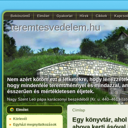
Beköszöntő
Elmélet
Gyakorlat
Hírek
Cikkek
Kapcsol
teremtesvedelem.hu
Nem azért kötöm ezt a lelketekre, hogy lenézzétek I
hogy mindenféle teremtménnyel és mindazzal, ami
ésszerűen és mértékletesen éljetek.
Nagy Szent Leó pápa karácsonyi beszédéből (Kr. u. 440–461 közöt
Elmélet
Címlap
Egy könyvtár, ahol
Körlevél
Egyházi megnyilatkozások
ahova kerti ásóval