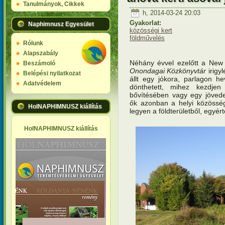
Tanulmányok, Cikkek
h, 2014-03-24 20:03
Gyakorlat:
Naphimnusz Egyesület
közösségi kert
földművelés
Rólunk
Alapszabály
Néhány évvel ezelőtt a New 
Beszámoló
Onondagai Közkönyvtár
irigy
Belépési nyilatkozat
állt egy jókora, parlagon h
Adatvédelem
dönthetett, mihez kezdjen
bővítésében vagy egy jövede
ők azonban a helyi közösség
HolNAPHIMNUSZ kiállítás
legyen a földterületből, egyér
HolNAPHIMNUSZ kiállítás