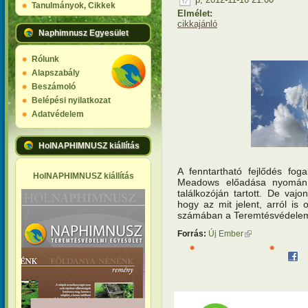
Tanulmányok, Cikkek
Elmélet:
cikkajánló
Naphimnusz Egyesület
Rólunk
Alapszabály
Beszámoló
Belépési nyilatkozat
Adatvédelem
HolNAPHIMNUSZ kiállítás
A fenntartható fejlődés fog
HolNAPHIMNUSZ kiállítás
Meadows előadása nyomán,
találkozóján tartott. De vajo
hogy az mit jelent, arról i
számában a Teremtésvédelem 
Forrás:
Új Ember
(külső hivatkozás