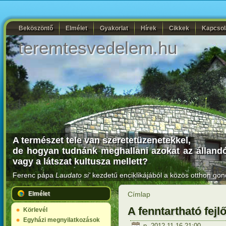
Beköszöntő
Elmélet
Gyakorlat
Hírek
Cikkek
Kapcsol
teremtesvedelem.hu
A természet tele van szeretetüzenetekkel,
de hogyan tudnánk meghallani azokat az állandó
vagy a látszat kultusza mellett?
Ferenc pápa
Laudato si'
kezdetű enciklikájából a közös otthon gon
Elmélet
Címlap
A fenntartható fejl
Körlevél
Egyházi megnyilatkozások
p, 2012-11-16 21:00