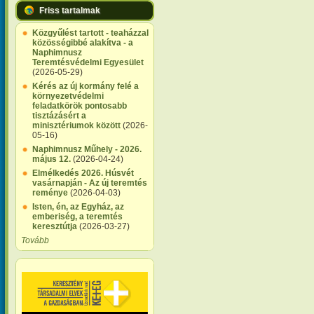
Friss tartalmak
Közgyűlést tartott - teaházzal
közösségibbé alakítva - a
Naphimnusz
Teremtésvédelmi Egyesület
(2026-05-29)
Kérés az új kormány felé a
környezetvédelmi
feladatkörök pontosabb
tisztázásért a
minisztériumok között
(2026-
05-16)
Naphimnusz Műhely - 2026.
május 12.
(2026-04-24)
Elmélkedés 2026. Húsvét
vasárnapján - Az új teremtés
reménye
(2026-04-03)
Isten, én, az Egyház, az
emberiség, a teremtés
keresztútja
(2026-03-27)
Tovább