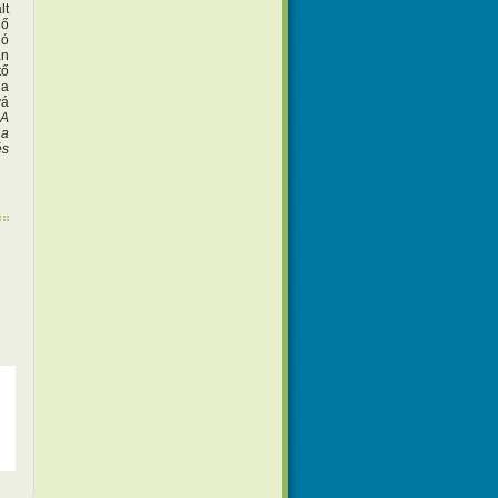
lt
 ő
ió
an
tő
 a
vá
„A
 a
és