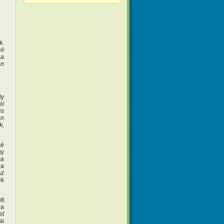
k.
ll
 a
en
ly
el
és
en
k,
zé
gy
sa
ia
az
ek
tt
 a
et
ai