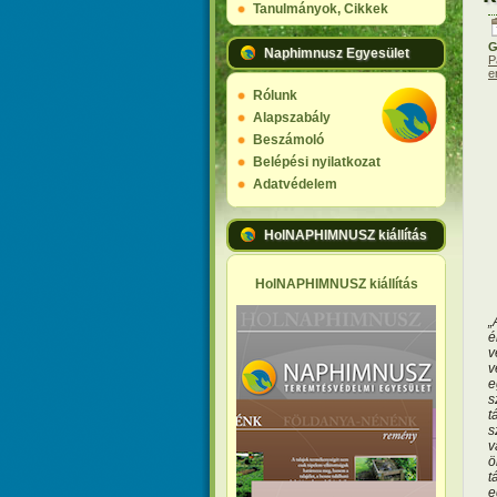
Tanulmányok, Cikkek
G
Naphimnusz Egyesület
P
e
Rólunk
Alapszabály
Beszámoló
Belépési nyilatkozat
Adatvédelem
HolNAPHIMNUSZ kiállítás
HolNAPHIMNUSZ kiállítás
„
é
v
v
e
s
t
s
v
ö
t
e