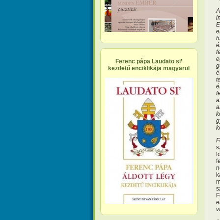
A
i
E
e
h
é
f
e
Ferenc pápa Laudato si’
g
kezdetű enciklikája magyarul
é
t
é
f
a
a
k
g
k
F
s
f
f
n
k
m
s
F
e
v