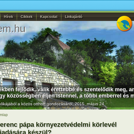
Hírek
Cikkek
Kapcsolat
Linkajánló
em.hu
kben fejlődik, válik érettebbé és szentelődik meg, 
gy közösségben éljen Istennel, a többi emberrel és
likájából a közös otthon gondozásáról, 2015. május 24.
mlap
erenc pápa környezetvédelmi körlevél
iadására készül?