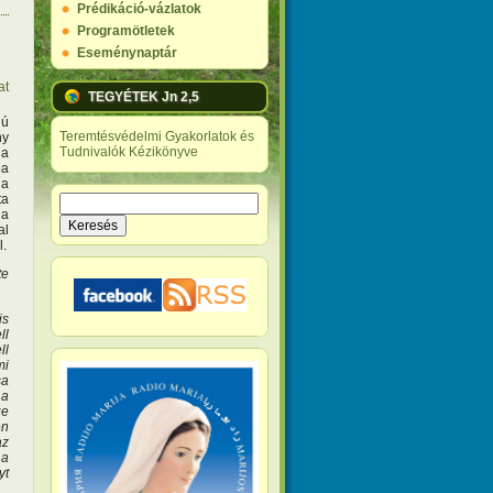
Prédikáció-vázlatok
Programötletek
Eseménynaptár
at
TEGYÉTEK Jn 2,5
jú
Teremtésvédelmi Gyakorlatok és
ny
Tudnivalók Kézikönyve
 a
pa
ia
ta
Keresés
 a
Keresés űrlap
al
l.
te
is
ll
ll
mi
sa
 a
ge
en
az
 a
yt