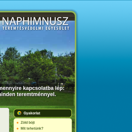
amennyire kapcsolatba lép:
 minden teremtménnyel.
Gyakorlat
Zöld böjt
Mit tehetünk?