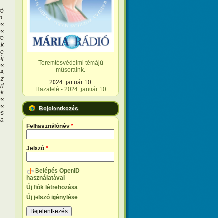
tó
m.
os
es
te
ak
le
új
Teremtésvédelmi témájú
és
műsoraink.
 A
az
2024. január 10.
ri
Hazafelé - 2024. január 10
ek
és
es
Bejelentkezés
és
 a
Felhasználónév
*
Jelszó
*
Belépés OpenID
használatával
Új fiók létrehozása
Új jelszó igénylése