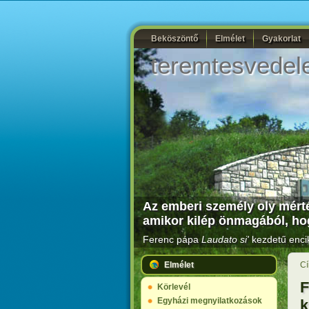
Beköszöntő
Elmélet
Gyakorlat
teremtesvedel
Az emberi személy oly mérté
amikor kilép önmagából, ho
Ferenc pápa
Laudato si'
kezdetű encik
Elmélet
Cí
F
Körlevél
Egyházi megnyilatkozások
k