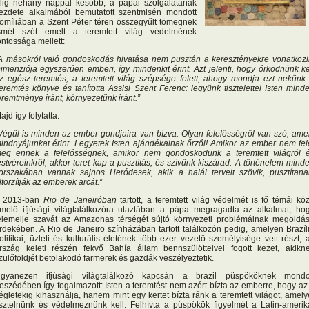
lig néhány nappal később, a pápai szolgálatának
ezdete alkalmából bemutatott szentmisén mondott
omíliában a Szent Péter téren összegyűlt tömegnek
smét szót emelt a teremtett világ védelmének
ontossága mellett:
A másokról való gondoskodás hivatása nem pusztán a keresztényekre vonatkozi
imenziója egyszerűen emberi, így mindenkit érint. Azt jelenti, hogy őrködnünk ke
z egész teremtés, a teremtett világ szépsége felett, ahogy mondja ezt nekünk
eremtés könyve és tanította Assisi Szent Ferenc: legyünk tisztelettel Isten mind
eremtménye iránt, környezetünk iránt.”
ajd így folytatta:
Végül is minden az ember gondjaira van bízva. Olyan felelősségről van szó, ame
indnyájunkat érint. Legyetek Isten ajándékainak őrzői! Amikor az ember nem fel
eg ennek a felelősségnek, amikor nem gondoskodunk a teremtett világról 
estvéreinkről, akkor teret kap a pusztítás, és szívünk kiszárad. A történelem mind
orszakában vannak sajnos Heródesek, akik a halál terveit szövik, pusztítana
ltorzítják az emberek arcát.”
 2013-ban
Rio de Janeiróban
tartott, a teremtett világ védelmét is fő témái kö
melő ifjúsági világtalálkozóra utaztában a pápa megragadta az alkalmat, ho
elemelje szavát az Amazonas térségét sújtó környezeti problémáinak megoldá
rdekében. A Rio de Janeiro színházában tartott találkozón pedig, amelyen Brazíl
olitikai, üzleti és kulturális életének több ezer vezető személyisége vett részt, 
rszág keleti részén fekvő Bahía állam bennszülötteivel fogott kezet, akikn
zülőföldjét betolakodó farmerek és gazdák veszélyeztetik.
gyanezen ifjúsági világtalálkozó kapcsán a brazil püspököknek mondo
eszédében így fogalmazott: Isten a teremtést nem azért bízta az emberre, hogy az
égletekig kihasználja, hanem mint egy kertet bízta ránk a teremtett világot, amely
isztelnünk és védelmeznünk kell. Felhívta a püspökök figyelmét a Latin-amerik