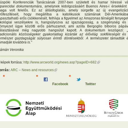
üspöki Konferenciák Tanácsának 2007-ben született és hamar híressé vá
parecidai dokumentumára
, amelynek kidolgozásáért Buenos Aires-i érsekként
aga volt felelős. Ez az állásfoglalás, amely sürgette az új evangelizác
rőfeszítéseit, hogy megállítsa a katolikusok számának Dél-Amerikáb
apasztalható erős csökkenését, felhívja a figyelmet az Amazonas térségét fenyege
kológiai veszélyekre is, hangsúlyozva az igazságosság, a szegénység és
örnyezet ügye közötti erős párhuzamot, ami azóta Bergoglio bíboros pápá
álasztásával még nagyobb hangsúlyt kapott. A dokumentum leszögezi:
radicionális közösségeket gyakorlatilag kizárták az élővilág sokféleségét és
ermészet gazdagságát súlyosan érintő döntésekből. A természetet támadták 
ámadják továbbra is.”
ámán Veronika
 képek forrása:
http://www.arcworld.org/news.asp?pageID=682
(külső hivatkozás)
orrás:
ARC – News and resources
(külső hivatkozás)
Facebook
Twitter