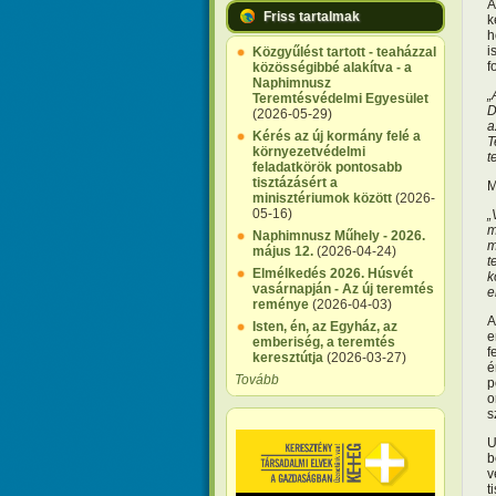
A
Friss tartalmak
k
h
i
Közgyűlést tartott - teaházzal
f
közösségibbé alakítva - a
Naphimnusz
„
Teremtésvédelmi Egyesület
D
(2026-05-29)
a
Kérés az új kormány felé a
T
környezetvédelmi
t
feladatkörök pontosabb
tisztázásért a
M
minisztériumok között
(2026-
05-16)
„
m
Naphimnusz Műhely - 2026.
m
május 12.
(2026-04-24)
t
Elmélkedés 2026. Húsvét
k
vasárnapján - Az új teremtés
e
reménye
(2026-04-03)
A
Isten, én, az Egyház, az
e
emberiség, a teremtés
f
keresztútja
(2026-03-27)
é
Tovább
p
o
s
U
b
v
t