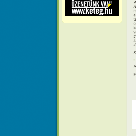
P
A
m
e
t
ö
k
v
t
t
t
K
A
F