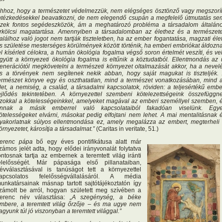
hhoz, hogy a természetet védelmezzük, nem elégséges ösztönző vagy megszorí
ntézkedésekkel beavatkozni, de nem elegendő csupán a megfelelő útmutatás se
zek fontos segédeszközök, ám a meghatározó probléma a társadalom általán
rkölcsi magatartása. Amennyiben a társadalomban az élethez és a természet
alálhoz való jogot nem tartják tiszteletben, ha az ember fogantatása, magzati éle
s születése mesterséges körülmények között történik, ha emberi embriókat áldozn
el kísérleti célokra, a humán ökológia fogalma végső soron értelmét veszíti, és ve
gyütt a környezeti ökológia fogalma is eltűnik a köztudatból. Ellentmondás az 
enerációtól megkövetelni a természeti környezet oltalmazását akkor, ha a nevel
s a törvények nem segítenek nekik abban, hogy saját magukat is tiszteljék.
ermészet könyve egy és oszthatatlan, mind a természet vonatkozásában, mind 
let, a nemiség, a család, a társadalmi kapcsolatok, röviden: a teljesértékű embe
ejlődés tekintetében. A környezettel szembeni kötelezettségeink összefüggn
zokkal a kötelességeinkkel, amelyeket magával az emberi személlyel szemben, 
nnak a másik emberrel való kapcsolataiból fakadóan viselünk. Egy
ötelességeket elvárni, másokat pedig elfojtani nem lehet. A mai mentalitásnak 
yakorlatnak súlyos ellentmondása ez, amely megalázza az embert, megterheli
örnyezetet, károsítja a társadalmat.”
(Caritas in veritate, 51.)
erenc pápa
bő egy éves pontifikátusa alatt már
zámos jelét adta, hogy elődei irányvonalát folytatva
ontosnak tartja az embernek a teremtett világ iránti
elelősségét. Már pápasága első pillanataiban,
évválasztásával is tanúságot tett a környezettel
apcsolatos felelősségvállalásáról. A média
unkatársainak másnap tartott sajtótájékoztatón így
zámolt be arról, hogyan született meg szívében a
erenc név választása:
„A szegénység, a béke
mbere, a teremtett világ őrzője – és ma ugye nem
agyunk túl jó viszonyban a teremtett világgal.”