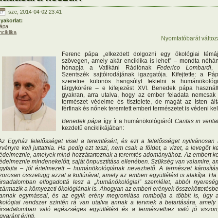
sze, 2014-04-02 23:41
yakorlat:
ápa
nciklika
Nyomtatóbarát változ
Ferenc pápa „elkezdett dolgozni egy ökológiai témá
szövegen, amely akár enciklika is lehet” – mondta néhá
hónapja a Vatikáni Rádiónak
Federico Lombardi
,
Szentszék sajtóirodájának igazgatója. Kifejtette: a Pá
szeretne különös hangsúlyt fektetni a humánökológ
tárgykörére – e kifejezést XVI. Benedek pápa használ
gyakran, arra utalva, hogy az ember feladata nemcsak
természet védelme és tisztelete, de magát az Isten ált
férfinak és nőnek teremtett emberi természetet is védeni kel
Benedek pápa
így ír a humánökológiáról
Caritas in verita
kezdetű enciklikájában:
Az Egyház felelősséget visel a teremtésért, és ezt a felelősséget nyilvánosan 
rvényre kell juttatnia. Ha pedig ezt teszi, nem csak a földet, a vizet, a levegőt ke
édelmeznie, amelyek mind hozzátartoznak a teremtés adományához. Az embert ke
édelmeznie mindenekelőtt, saját önpusztítása ellenében. Szükség van valamire, a
gyfajta – jól értelmezett – humánökológiának nevezhető. A természet károsítá
zorosan összefügg azzal a kultúrával, amely az emberi együttélést is alakítja. Ha
ársadalomban elfogadottá lesz a „humánökológiai” szemlélet, abból nyeresé
zármazik a környezeti ökológiának is. Ahogyan az emberi erények összeköttetésb
annak egymással, és az egyik erény megromlása rombolja a többit is, úgy 
kológiai rendszer szintén rá van utalva annak a tervnek a betartására, amely
ársadalomban való egészséges együttélést és a természethez való jó viszon
gyaránt érinti.