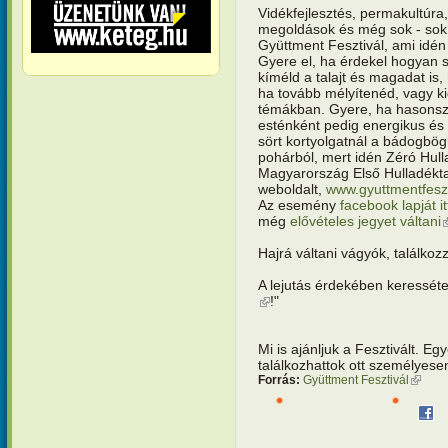
Vidékfejlesztés, permakultúra,
megoldások és még sok - sok
Gyüttment Fesztivál, ami idé
Gyere el, ha érdekel hogyan s
kíméld a talajt és magadat is,
ha tovább mélyítenéd, vagy ki
témákban. Gyere, ha hasonszőr
esténként pedig energikus és
sört kortyolgatnál a bádogbö
pohárból, mert idén Zéró Hul
Magyarország Első Hulladéktala
weboldalt,
www.gyuttmentfeszt
Az esemény
facebook lapját it
még
elővételes jegyet váltani
(
Hajrá váltani vágyók, találko
A lejutás érdekében keressét
(külső hivatkozás)
!"
Mi is ajánljuk a Fesztivált. Eg
találkozhattok ott személyese
Forrás:
Gyüttment Fesztivál
(külső 