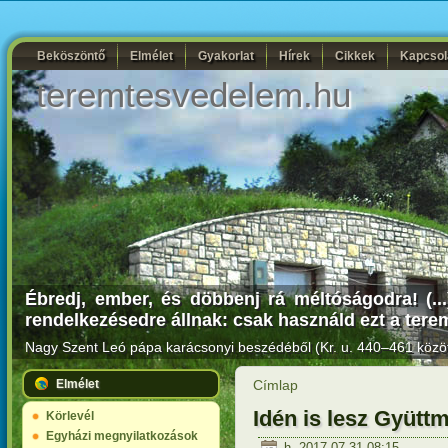
Beköszöntő
Elmélet
Gyakorlat
Hírek
Cikkek
Kapcsol
teremtesvedelem.hu
Ébredj, ember, és döbbenj rá méltóságodra! (...
rendelkezésedre állnak: csak használd ezt a teremt
Nagy Szent Leó pápa karácsonyi beszédéből (Kr. u. 440–461 közöt
Elmélet
Címlap
Idén is lesz Gyüttm
Körlevél
Egyházi megnyilatkozások
h, 2017-07-31 08:15