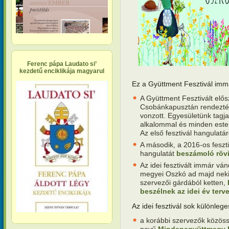
Ferenc pápa Laudato si’
kezdetű enciklikája magyarul
Ez a Gyüttment Fesztivál imm
A Gyüttment Fesztivált el
Csobánkapusztán rendezté
vonzott. Egyesületünk tagja,
alkalommal és minden este 
Az első fesztivál hangulatá
A második, a 2016-os feszt
hangulatát
beszámoló rövi
Az idei fesztivált immár vá
megyei Oszkó ad majd neki
szervezői gárdából ketten,
beszélnek az idei év terve
Az idei fesztivál sok különle
a korábbi szervezők közös
nevű
Mindenegyüttmegy 