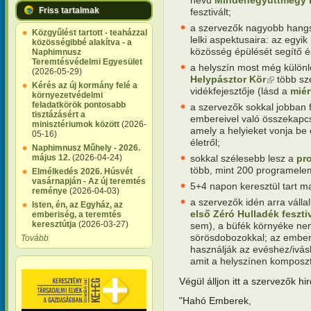
Friss tartalmak
fesztivált;
a szervezők nagyobb hangsú
Közgyűlést tartott - teaházzal
lelki aspektusaira: az egyik
közösségibbé alakítva - a
közösség épülését segítő és
Naphimnusz
Teremtésvédelmi Egyesület
a helyszín most még külön
(2026-05-29)
Helypásztor Kör
(külső hiva
több sze
Kérés az új kormány felé a
vidékfejesztője (lásd a
miér
környezetvédelmi
feladatkörök pontosabb
a szervezők sokkal jobban f
tisztázásért a
embereivel való összekapcs
minisztériumok között
(2026-
amely a helyieket vonja be é
05-16)
életről;
Naphimnusz Műhely - 2026.
sokkal szélesebb lesz a
pr
május 12.
(2026-04-24)
több, mint 200 programelem
Elmélkedés 2026. Húsvét
vasárnapján - Az új teremtés
5+4 napon keresztül tart m
reménye
(2026-04-03)
a szervezők idén arra váll
Isten, én, az Egyház, az
első Zéró Hulladék feszti
emberiség, a teremtés
keresztútja
(2026-03-27)
sem), a büfék környéke ne
sörösdobozokkal; az embere
Tovább
használják az evéshez/ivás
amit a helyszínen komposztá
Végül álljon itt a szervezők hi
"Hahó Emberek,