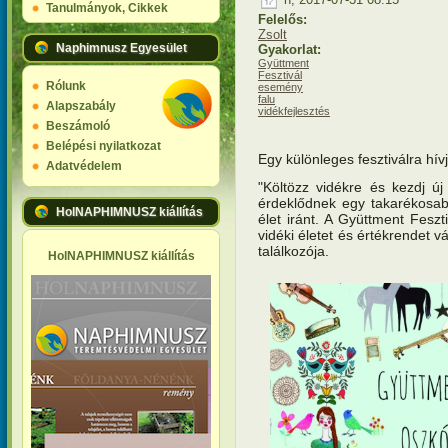
Tanulmányok, Cikkek
Felelős:
Zsolt
Naphimnusz Egyesület
Gyakorlat:
Gyüttment
Fesztivál
Rólunk
esemény
falu
Alapszabály
vidékfejlesztés
Beszámoló
Belépési nyilatkozat
Egy különleges fesztiválra hív
Adatvédelem
"Költözz vidékre és kezdj új 
érdeklődnek egy takarékosab
HolNAPHIMNUSZ kiállítás
élet iránt. A Gyüttment Feszt
vidéki életet és értékrendet 
találkozója.
HolNAPHIMNUSZ kiállítás