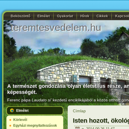
Beköszöntő
Elmélet
Gyakorlat
Hírek
Cikkek
Kapcsol
teremtesvedelem.hu
A természet gondozása olyan életstílus része, a
képességét.
Ferenc pápa
Laudato si'
kezdetű enciklikájából a közös otthon gon
Elmélet
Címlap
Isten hozott, ökoló
Körlevél
Egyházi megnyilatkozások
p, 2014-09-26 11:47