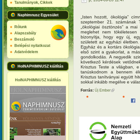
Tanulmányok, Cikkek
Naphimnusz Egyesület
„Isten hozott, ökológia” cí
szeptember 21. számának Te
„ökológiai ösztönzés” a mai k
Rólunk
meglehet nem tökéletesen a
Alapszabály
bizonyítja, hogy egy új, e
Beszámoló
született az egyházi életben
Belépési nyilatkozat
Egyház és a kortárs ökológiai 
első szint a gyakorlat, a más
Adatvédelem
gondolkodás. A negyedik szi
következő kérdések vetődnek
HolNAPHIMNUSZ kiállítás
Krisztus Teste a világban,
tanúskodnom a bennem élő
Krisztus tanítványai együtt h
HolNAPHIMNUSZ kiállítás
sokkal inkább megélve e válas
Forrás:
Új Ember
(külső hivatkozás