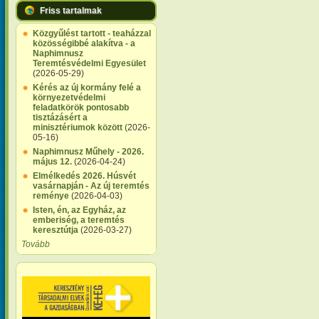
Friss tartalmak
Közgyűlést tartott - teaházzal
közösségibbé alakítva - a
Naphimnusz
Teremtésvédelmi Egyesület
(2026-05-29)
Kérés az új kormány felé a
környezetvédelmi
feladatkörök pontosabb
tisztázásért a
minisztériumok között
(2026-
05-16)
Naphimnusz Műhely - 2026.
május 12.
(2026-04-24)
Elmélkedés 2026. Húsvét
vasárnapján - Az új teremtés
reménye
(2026-04-03)
Isten, én, az Egyház, az
emberiség, a teremtés
keresztútja
(2026-03-27)
Tovább