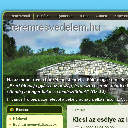
Beköszöntő
Elmélet
Gyakorlat
Hírek
Cikkek
Kapcsol
teremtesvedelem.hu
Ha az ember nem él békében Istennel, a Föld maga sem lehe
„Ezért ölt majd gyászt az ország, és veszíti el erejét minden 
sőt még a tenger halai is elemésztődnek” (Oz 4,3).
II. János Pál pápa
üzenetéből a béke világnapja alkalmából, 1990. 
Elmélet
Címlap
Kicsi az esélye az
Körlevél
Egyházi megnyilatkozások
p, 2009-11-06 00:00