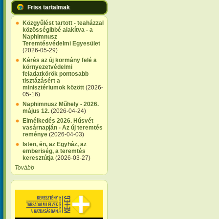
Friss tartalmak
Közgyűlést tartott - teaházzal
közösségibbé alakítva - a
Naphimnusz
Teremtésvédelmi Egyesület
(2026-05-29)
Kérés az új kormány felé a
környezetvédelmi
feladatkörök pontosabb
tisztázásért a
minisztériumok között
(2026-
05-16)
Naphimnusz Műhely - 2026.
május 12.
(2026-04-24)
Elmélkedés 2026. Húsvét
vasárnapján - Az új teremtés
reménye
(2026-04-03)
Isten, én, az Egyház, az
emberiség, a teremtés
keresztútja
(2026-03-27)
Tovább