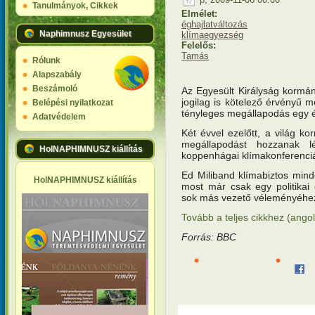
Tanulmányok, Cikkek
Elmélet:
éghajlatváltozás
Naphimnusz Egyesület
klímaegyezség
Felelős:
Tamás
Rólunk
Alapszabály
Beszámoló
Az Egyesült Királyság kormán
jogilag is kötelező érvényű m
Belépési nyilatkozat
tényleges megállapodás egy é
Adatvédelem
Két évvel ezelőtt, a világ k
megállapodást hozzanak 
HolNAPHIMNUSZ kiállítás
koppenhágai klímakonferenciá
Ed Miliband klímabiztos min
HolNAPHIMNUSZ kiállítás
most már csak egy politikai 
sok más vezető véleményéhe
Tovább a teljes cikkhez (angol
Forrás: BBC