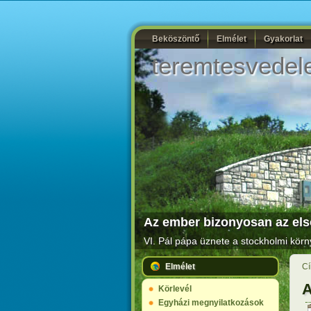
Beköszöntő
Elmélet
Gyakorlat
teremtesvedel
Az ember bizonyosan az első
VI. Pál pápa üznete a stockholmi körn
Elmélet
Cí
A
Körlevél
Egyházi megnyilatkozások