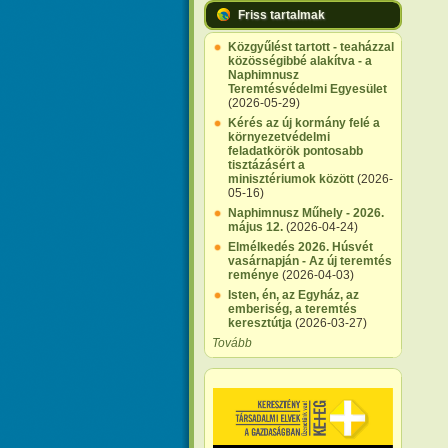
Friss tartalmak
Közgyűlést tartott - teaházzal
közösségibbé alakítva - a
Naphimnusz
Teremtésvédelmi Egyesület
(2026-05-29)
Kérés az új kormány felé a
környezetvédelmi
feladatkörök pontosabb
tisztázásért a
minisztériumok között
(2026-
05-16)
Naphimnusz Műhely - 2026.
május 12.
(2026-04-24)
Elmélkedés 2026. Húsvét
vasárnapján - Az új teremtés
reménye
(2026-04-03)
Isten, én, az Egyház, az
emberiség, a teremtés
keresztútja
(2026-03-27)
Tovább