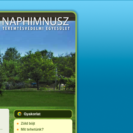
Gyakorlat
Zöld böjt
Mit tehetünk?