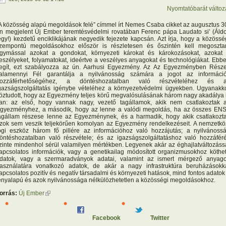
Nyomtatóbarát változ
A közösség alapú megoldások felé” címmel írt Nemes Csaba cikket az augusztus 3
n megjelent Új Ember teremtésvédelmi rovatában Ferenc pápa Laudato si’ (Áldo
égy!) kezdetű enciklikájának negyedik fejezete kapcsán. Azt írja, hogy a közössé
zempontú megoldásokhoz először is részletesen és őszintén kell megoszta
gymással azokat a gondokat, környezeti károkat és károkozásokat, azokat
eszélyeket, folyamatokat, ideértve a veszélyes anyagokat és technológiákat. Ebb
egít, ezt szabályozza az ún. Aarhusi Egyezmény. Az Az Egyezményben Rész
alamennyi Fél garantálja a nyilvánosság számára a jogot az informáci
ozzáférhetőségéhez, a döntéshozatalban való részvételéhez és 
gazságszolgáltatás igénybe vételéhez a környezetvédelmi ügyekben. Ugyanakk
öztudott, hogy az Egyezmény teljes körű megvalósulásának három nagy akadálya 
an: az első, hogy vannak nagy, vezető tagállamok, akik nem csatlakoztak 
gyezményhez, a második, hogy az lenne a valódi megoldás, ha az összes EN
agállam részese lenne az Egyezménynek, és a harmadik, hogy akik csatlakozt
zok sem veszik teljekörűen komolyan az Egyezmény rendelkezéseit. A nemzetkö
ogi eszköz három fő pillére az információhoz való hozzájutás; a nyilvánoss
öntéshozatalban való részvétele; és az igazságszolgáltatáshoz való hozzáfér
zinte mindenhol sérül valamilyen mértékben. Legyenek akár az éghajlatváltozáss
apcsolatos információk, vagy a genetikailag módosított organizmusokhoz köthe
datok, vagy a szermaradványok adatai, valamint az ismert mérgező anyag
asználatára vonatkozó adatok, de akár a nagy infrastruktúra beruházásokk
apcsolatos pozitív és negatív társadalmi és környezeti hatások, mind fontos adatok
ényalapú és azok nyilvánossága nélkülözhetetlen a közösségi megoldásokhoz.
orrás:
Új Ember
(külső hivatkozás)
Facebook
Twitter