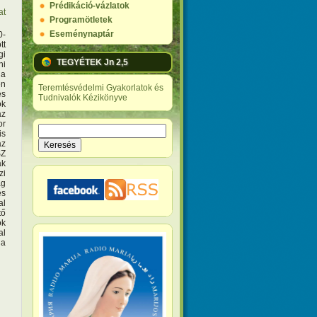
Prédikáció-vázlatok
at
Programötletek
Eseménynaptár
0-
tt
gi
TEGYÉTEK Jn 2,5
ni
 a
en
Teremtésvédelmi Gyakorlatok és
es
Tudnivalók Kézikönyve
ók
az
or
Keresés
is
Keresés űrlap
az
SZ
ak
zi
ág
és
al
tő
ok
al
 a