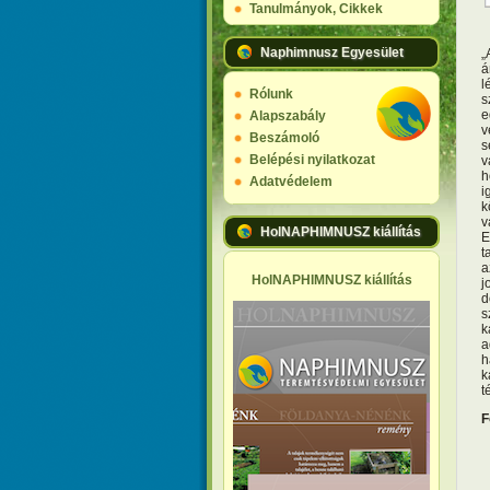
Tanulmányok, Cikkek
Naphimnusz Egyesület
„
á
l
Rólunk
s
e
Alapszabály
v
Beszámoló
s
Belépési nyilatkozat
v
h
Adatvédelem
i
k
v
HolNAPHIMNUSZ kiállítás
E
t
a
HolNAPHIMNUSZ kiállítás
j
d
s
k
a
h
k
t
F