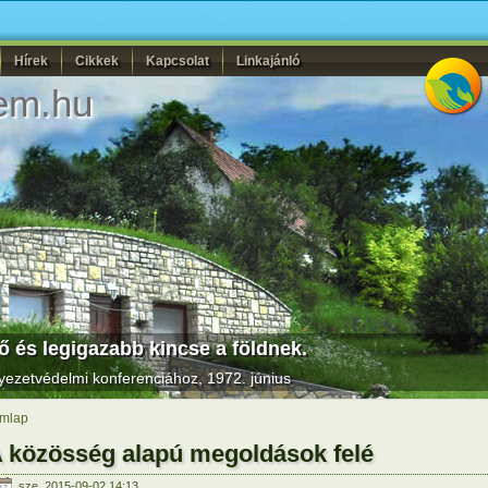
Hírek
Cikkek
Kapcsolat
Linkajánló
em.hu
 és legigazabb kincse a földnek.
yezetvédelmi konferenciához, 1972. június
mlap
 közösség alapú megoldások felé
sze, 2015-09-02 14:13