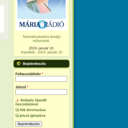
Teremtésvédelmi témájú
műsoraink.
2024. január 10.
Hazafelé - 2024. január 10
Bejelentkezés
Felhasználónév
*
Jelszó
*
Belépés OpenID
használatával
Új fiók létrehozása
Új jelszó igénylése