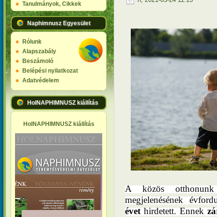
Tanulmányok, Cikkek
Naphimnusz Egyesület
Rólunk
Alapszabály
Beszámoló
Belépési nyilatkozat
Adatvédelem
HolNAPHIMNUSZ kiállítás
HolNAPHIMNUSZ kiállítás
A közös otthonunk 
megjelenésének évfor
évet
hirdetett. Ennek
zá