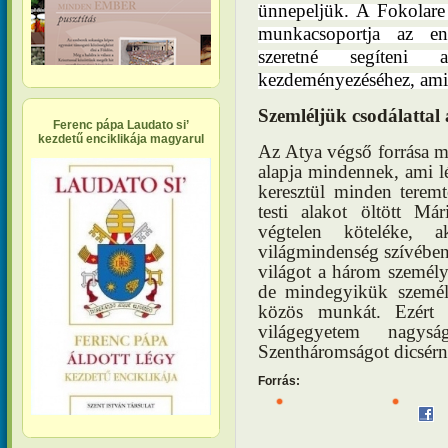
ünnepeljük. A Fokolar
munkacsoportja az enc
szeretné segíteni 
kezdeményezéséhez, ami
Szemléljük csodálattal 
Ferenc pápa Laudato si’
kezdetű enciklikája magyarul
Az Atya végső forrása 
alapja mindennek, ami lé
keresztül minden teremt
testi alakot öltött Má
végtelen köteléke, 
világmindenség szívében, 
világot a három személy 
de mindegyikük személy
közös munkát. Ezért „
világegyetem nagys
Szentháromságot dicsérn
Forrás: