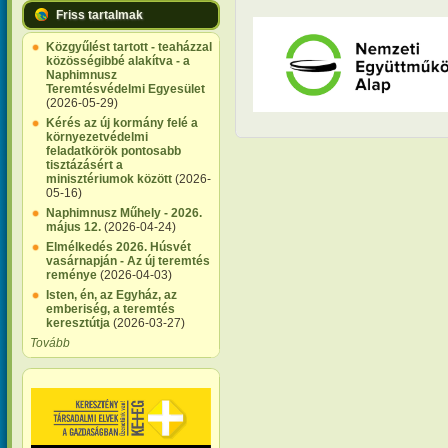
Friss tartalmak
Közgyűlést tartott - teaházzal
közösségibbé alakítva - a
Naphimnusz
Teremtésvédelmi Egyesület
(2026-05-29)
Kérés az új kormány felé a
környezetvédelmi
feladatkörök pontosabb
tisztázásért a
minisztériumok között
(2026-
05-16)
Naphimnusz Műhely - 2026.
május 12.
(2026-04-24)
Elmélkedés 2026. Húsvét
vasárnapján - Az új teremtés
reménye
(2026-04-03)
Isten, én, az Egyház, az
emberiség, a teremtés
keresztútja
(2026-03-27)
Tovább