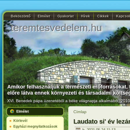
Beköszöntő
Elmélet
Gyakorlat
Hírek
Cikkek
Kapcsol
teremtesvedelem.hu
Amikor felhasználjuk a természeti erőforrásokat, 
előre látva ennek környezeti és társadalmi költség
XVI. Benedek pápa üzenetéből a béke világnapja alkalmából, 2010.
Elmélet
Címlap
Laudato si' év lezá
Körlevél
Egyházi megnyilatkozások
h, 2021-05-24 11:13