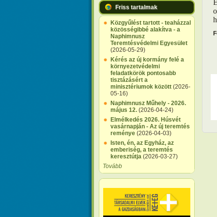
E
Friss tartalmak
o
h
Közgyűlést tartott - teaházzal
közösségibbé alakítva - a
F
Naphimnusz
Teremtésvédelmi Egyesület
(2026-05-29)
Kérés az új kormány felé a
környezetvédelmi
feladatkörök pontosabb
tisztázásért a
minisztériumok között
(2026-
05-16)
Naphimnusz Műhely - 2026.
május 12.
(2026-04-24)
Elmélkedés 2026. Húsvét
vasárnapján - Az új teremtés
reménye
(2026-04-03)
Isten, én, az Egyház, az
emberiség, a teremtés
keresztútja
(2026-03-27)
Tovább