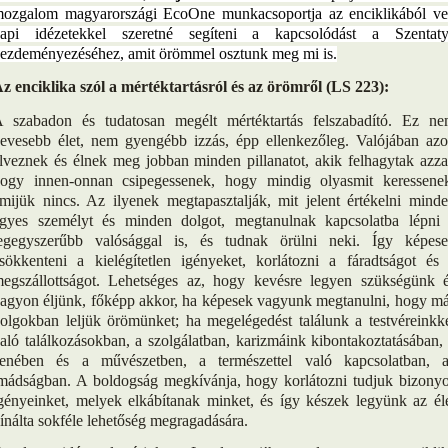
ozgalom magyarországi EcoOne munkacsoportja az enciklikából ve
api idézetekkel szeretné segíteni a kapcsolódást a Szentat
ezdeményezéséhez, amit örömmel osztunk meg mi is.
z enciklika szól a mértéktartásról és az örömről (LS 223):
 szabadon és tudatosan megélt mértéktartás felszabadító. Ez n
evesebb élet, nem gyengébb izzás, épp ellenkezőleg. Valójában az
lveznek és élnek meg jobban minden pillanatot, akik felhagytak azza
ogy innen-onnan csipegessenek, hogy mindig olyasmit keressene
mijük nincs. Az ilyenek megtapasztalják, mit jelent értékelni mind
gyes személyt és minden dolgot, megtanulnak kapcsolatba lépni
egegyszerűbb valósággal is, és tudnak örülni neki. Így képes
sökkenteni a kielégítetlen igényeket, korlátozni a fáradtságot és
egszállottságot. Lehetséges az, hogy kevésre legyen szükségünk 
agyon éljünk, főképp akkor, ha képesek vagyunk megtanulni, hogy m
olgokban leljük örömünket; ha megelégedést találunk a testvéreinkk
aló találkozásokban, a szolgálatban, karizmáink kibontakoztatásában,
enében és a művészetben, a természettel való kapcsolatban, 
mádságban. A boldogság megkívánja, hogy korlátozni tudjuk bizony
gényeinket, melyek elkábítanak minket, és így készek legyünk az él
ínálta sokféle lehetőség megragadására.