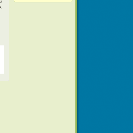
ka
k,