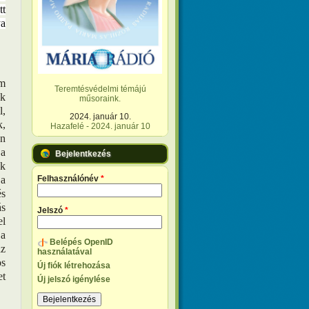
tt
ya
em
Teremtésvédelmi témájú
ok
műsoraink.
l,
2024. január 10.
k,
Hazafelé - 2024. január 10
en
 a
Bejelentkezés
ek
 a
Felhasználónév
*
és
ás
Jelszó
*
el
 a
Belépés OpenID
az
használatával
os
Új fiók létrehozása
et
Új jelszó igénylése