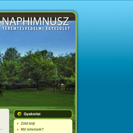
Gyakorlat
Zöld böjt
Mit tehetünk?