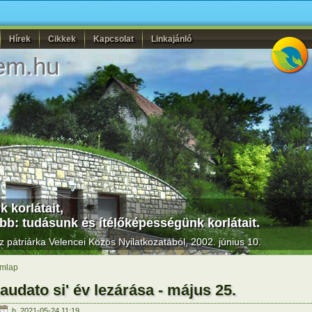
Hírek
Cikkek
Kapcsolat
Linkajánló
em.hu
 korlátait,
bb: tudásunk és ítélőképességünk korlátait.
sz pátriárka
Velencei Közös Nyilatkozatából
, 2002. június 10.
mlap
audato si' év lezárása - május 25.
h, 2021-05-24 11:19