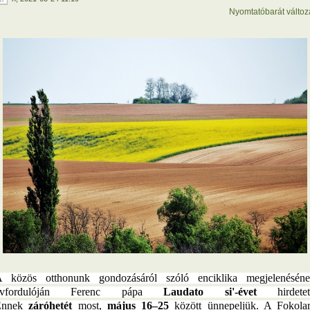
Nyomtatóbarát változ
 közös otthonunk gondozásáról szóló enciklika megjelenésén
évfordulóján Ferenc pápa
Laudato si'-évet
hirdetett
Ennek
záróhetét
most,
május 16–25
között ünnepeljük. A Fokola