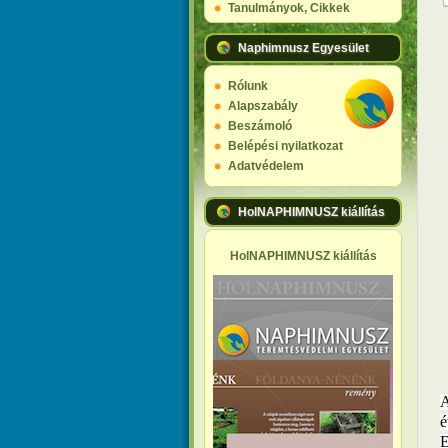
Tanulmányok, Cikkek
Naphimnusz Egyesület
Rólunk
Alapszabály
Beszámoló
Belépési nyilatkozat
Adatvédelem
HolNAPHIMNUSZ kiállítás
HolNAPHIMNUSZ kiállítás
A