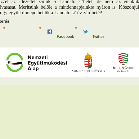
zzel az idézettel zárjuk a Laudato si’hetet, de nem az encikli
lvasását. Merítsünk belőle a mindennapjainkra nyáron is. Köszönjü
ogy együtt ünnepelhettük a Laudato si’ év záróhetét!
orrás:
Facebook
Twitter