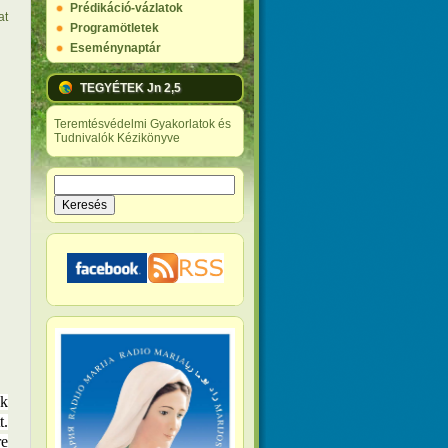
Prédikáció-vázlatok
at
Programötletek
Eseménynaptár
TEGYÉTEK Jn 2,5
Teremtésvédelmi Gyakorlatok és
Tudnivalók Kézikönyve
Keresés
Keresés űrlap
ek
.
re