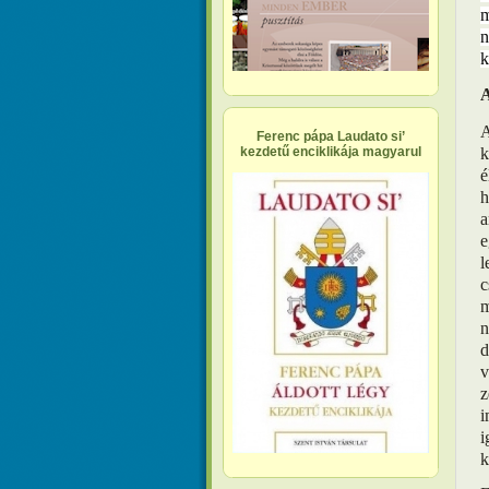
m
n
k
A
A
Ferenc pápa Laudato si’
k
kezdetű enciklikája magyarul
é
h
a
e
l
c
m
n
d
v
z
i
i
k