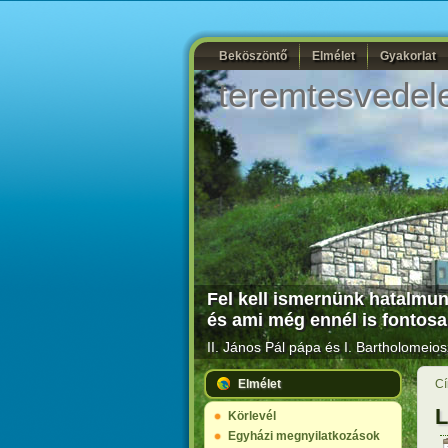
Beköszöntő
Elmélet
Gyakorlat
teremtesvedel
Fel kell ismernünk hatalmunk
és ami még ennél is fontosa
II. János Pál pápa és I. Bartholomeio
Elmélet
Cí
L
Körlevél
Egyházi megnyilatkozások