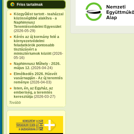
Friss tartalmak
Közgyűlést tartott - teaházzal
közösségibbé alakítva - a
Naphimnusz
Teremtésvédelmi Egyesület
(2026-05-29)
Kérés az új kormány felé a
környezetvédelmi
feladatkörök pontosabb
tisztázásért a
minisztériumok között
(2026-
05-16)
Naphimnusz Műhely - 2026.
május 12.
(2026-04-24)
Elmélkedés 2026. Húsvét
vasárnapján - Az új teremtés
reménye
(2026-04-03)
Isten, én, az Egyház, az
emberiség, a teremtés
keresztútja
(2026-03-27)
Tovább