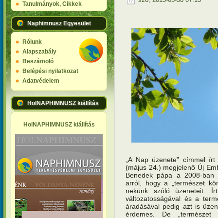
Tanulmányok, Cikkek
Naphimnusz Egyesület
Rólunk
Alapszabály
Beszámoló
Belépési nyilatkozat
Adatvédelem
HolNAPHIMNUSZ kiállítás
HolNAPHIMNUSZ kiállítás
„A Nap üzenete” címmel írt 
(május 24.) megjelenő Új Emb
Benedek pápa a 2008-ban tar
arról, hogy a „természet kö
nekünk szóló üzeneteit. Ír
változatosságával és a term
áradásával pedig azt is üzen
érdemes. De „természet