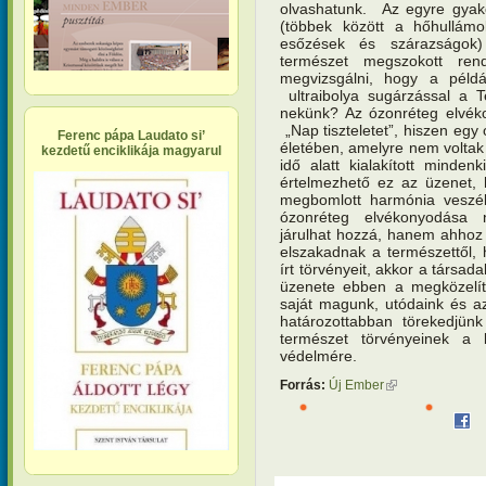
olvashatunk. Az egyre gyakor
(többek között a hőhullámo
esőzések és szárazságok)
természet megszokott ren
megvizsgálni, hogy a péld
ultraibolya sugárzással a 
nekünk? Az ózonréteg elvé
„Nap tiszteletet”, hiszen egy
Ferenc pápa Laudato si’
életében, amelyre nem voltak
kezdetű enciklikája magyarul
idő alatt kialakított minde
értelmezhető ez az üzenet, 
megbomlott harmónia veszély
ózonréteg elvékonyodása
járulhat hozzá, hanem ahhoz 
elszakadnak a természettől,
írt törvényeit, akkor a társa
üzenete ebben a megközelít
saját magunk, utódaink és a
határozottabban törekedjünk
természet törvényeinek a 
védelmére.
Forrás:
Új Ember
(külső hivatkozás