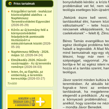
bonyolultabb kérdés: a krízis
Friss tartalmak
problémákat vet fel, nem vá
teológia esetleges bűn-újraér
Közgyűlést tartott - teaházzal
közösségibbé alakítva - a
„Nekünk észre kell venn
Naphimnusz
tanításokkal élni, hanem köz
Teremtésvédelmi Egyesület
változtatnunk" – tette ho
(2026-05-29)
nincsenek elképzeléseink, 
Kérés az új kormány felé a
cselekvésnek" – felelt ifj. Zli
környezetvédelmi
feladatkörök pontosabb
tisztázásért a
Béres Tamás evangélikus teol
minisztériumok között
(2026-
egész ökológiai probléma feld
05-16)
haladt a legtovább. A Mad Max
Naphimnusz Műhely - 2026.
mind bemutatnak egy-egy oly
május 12.
(2026-04-24)
létezni, hogy már nem re
szépséggel, vagyonnal. „Ha 
Elmélkedés 2026. Húsvét
vasárnapján - Az új teremtés
borítja-e fel az egész isten
reménye
(2026-04-03)
hozza el a tanítás szerint, h
teológus.
Isten, én, az Egyház, az
emberiség, a teremtés
keresztútja
(2026-03-27)
Jávor szerint minden kultúra 
teremtésben. Az aktuális k
Tovább
fognak-e hinni az ember
tanításának, ha megjelenn
elegendő a prédikáció. „Az eg
a környezeti problémákhoz
anélkül, hogy szembe ne nézn
– mondta Jávor Benedek.