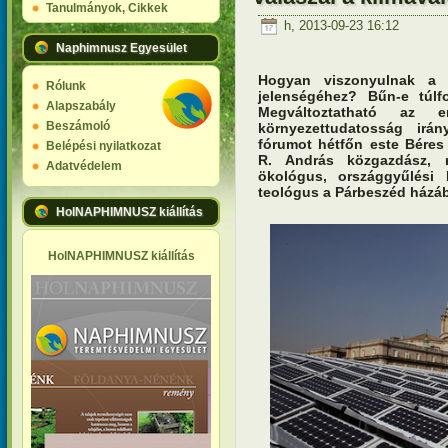
Tanulmányok, Cikkek
h, 2013-09-23 16:12
Naphimnusz Egyesület
Hogyan viszonyulnak a t
Rólunk
jelenségéhez? Bűn-e túlf
Alapszabály
Megváltoztatható az e
Beszámoló
környezettudatosság irán
fórumot hétfőn este Bére
Belépési nyilatkozat
R. András közgazdász, r
Adatvédelem
ökológus, országgyűlési 
teológus a Párbeszéd házá
HolNAPHIMNUSZ kiállítás
HolNAPHIMNUSZ kiállítás