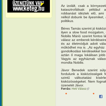
Az izolált, csak a környeze
katasztrofálisak: például 
robbanást idéztek elő, ami 
nélkül dobunk be ilyesmiket, 
politikus.
Béres Tamás szerint jó kisközö
ilyen a slow food mozgalom, d
Nobilis Márió szerint fontos 
válasz az emberek kérdéseir
és az életmódjuk adott vála
működhet ma is. „Az egyház 20
gondolkodási kérdésekkel bo
aztán ő maga lokálisan jobb
Vagyis az egyháznak válas
mondta Nobilis.
Jávor Benedek szerint súl
fordulunk a kisközösségek
szintű változtatási kísé
kisközösségeket. Nem fognak
üzenetét Jávor.
Forrás:
Heti Válasz
(külső hivatkoz