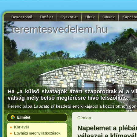
Beköszöntő
Elmélet
Gyakorlat
Hírek
Cikkek
Kapcsol
teremtesvedelem.hu
Ha „a külső sivatagok azért szaporodtak el a vi
válság mély belső megtérésre hívó felszólítás.
Ferenc pápa
Laudato si'
kezdetű enciklikájából a közös otthon gon
Elmélet
Címlap
Napelemet a plébá
Körlevél
Egyházi megnyilatkozások
válaszai a klímavá