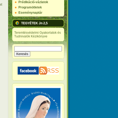
Prédikáció-vázlatok
at
Programötletek
Eseménynaptár
TEGYÉTEK Jn 2,5
Teremtésvédelmi Gyakorlatok és
Tudnivalók Kézikönyve
Keresés
Keresés űrlap