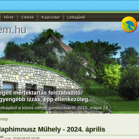
Hírek
Cikkek
Kapcsolat
Linkajánló
em.hu
élt mértéktartás felszabadító.
gyengébb izzás, épp ellenkezőleg.
likájából a közös otthon gondozásáról, 2015. május 24.
mlap
aphimnusz Műhely - 2024. április
sze, 2024-04-03 10:58