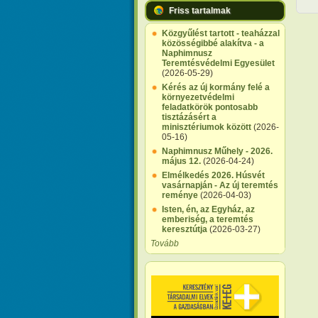
Friss tartalmak
Közgyűlést tartott - teaházzal
közösségibbé alakítva - a
Naphimnusz
Teremtésvédelmi Egyesület
(2026-05-29)
Kérés az új kormány felé a
környezetvédelmi
feladatkörök pontosabb
tisztázásért a
minisztériumok között
(2026-
05-16)
Naphimnusz Műhely - 2026.
május 12.
(2026-04-24)
Elmélkedés 2026. Húsvét
vasárnapján - Az új teremtés
reménye
(2026-04-03)
Isten, én, az Egyház, az
emberiség, a teremtés
keresztútja
(2026-03-27)
Tovább