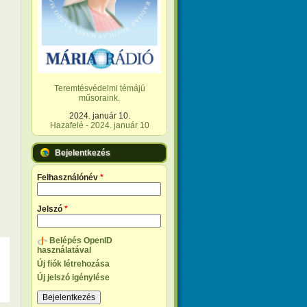
Teremtésvédelmi témájú
műsoraink.
2024. január 10.
Hazafelé - 2024. január 10
Bejelentkezés
Felhasználónév
*
Jelszó
*
Belépés OpenID
használatával
Új fiók létrehozása
Új jelszó igénylése