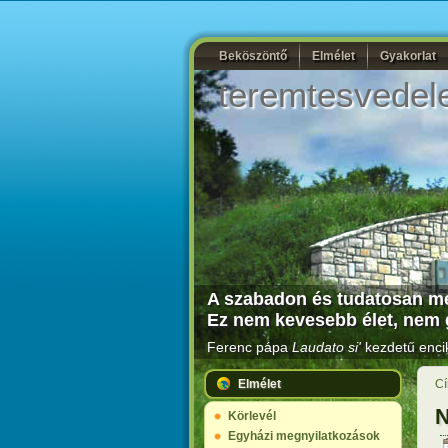
Beköszöntő
Elmélet
Gyakorlat
teremtesvedel
A szabadon és tudatosan meg
Ez nem kevesebb élet, nem 
Ferenc pápa
Laudato si'
kezdetű encik
Elmélet
Cí
N
Körlevél
Egyházi megnyilatkozások