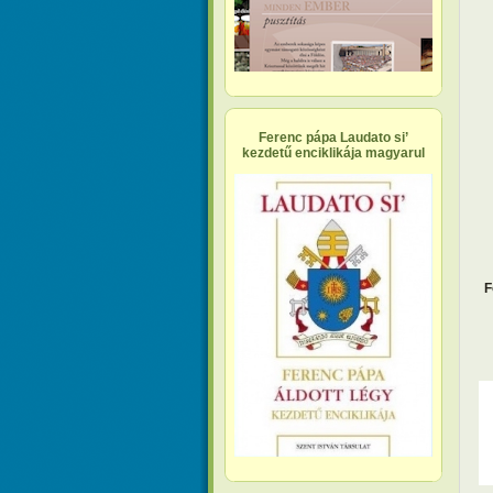
Ferenc pápa Laudato si’
kezdetű enciklikája magyarul
F