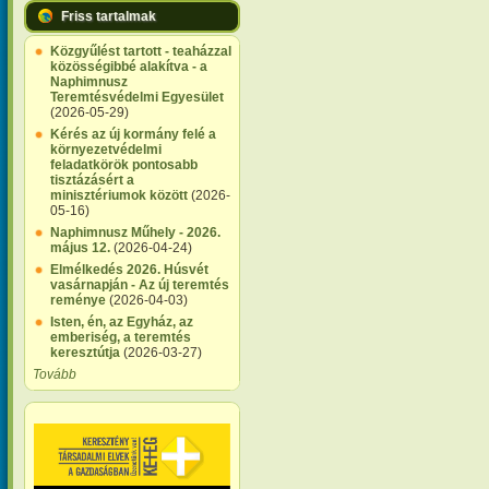
Friss tartalmak
Közgyűlést tartott - teaházzal
közösségibbé alakítva - a
Naphimnusz
Teremtésvédelmi Egyesület
(2026-05-29)
Kérés az új kormány felé a
környezetvédelmi
feladatkörök pontosabb
tisztázásért a
minisztériumok között
(2026-
05-16)
Naphimnusz Műhely - 2026.
május 12.
(2026-04-24)
Elmélkedés 2026. Húsvét
vasárnapján - Az új teremtés
reménye
(2026-04-03)
Isten, én, az Egyház, az
emberiség, a teremtés
keresztútja
(2026-03-27)
Tovább