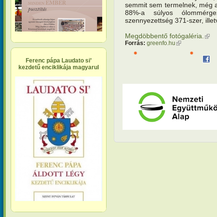
semmit sem termelnek, még a 
88%-a súlyos ólommérg
szennyezettség 371-szer, ill
Megdöbbentő fotógaléria.
(kül
Forrás:
greenfo.hu
(külső hivatkoz
Ferenc pápa Laudato si’
kezdetű enciklikája magyarul