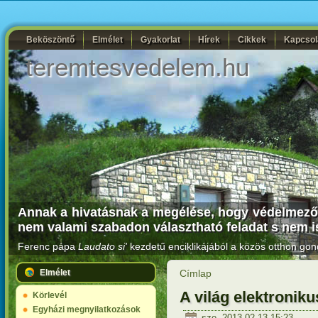
Beköszöntő
Elmélet
Gyakorlat
Hírek
Cikkek
Kapcsol
teremtesvedelem.hu
Annak a hivatásnak a megélése, hogy védelmezői 
nem valami szabadon választható feladat s nem i
Ferenc pápa
Laudato si'
kezdetű enciklikájából a közös otthon gon
Elmélet
Címlap
A világ elektronik
Körlevél
Egyházi megnyilatkozások
sze, 2013-02-13 15:23