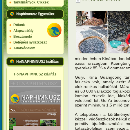
Tanulmányok, Cikkek
Naphimnusz Egyesület
Rólunk
Alapszabály
Beszámoló
Belépési nyilatkozat
Adatvédelem
minden évben Kínában landol,
HolNAPHIMNUSZ kiállítás
ázsiai országban. Kuangtun
gyerekek 85 %-a ólommérgez
HolNAPHIMNUSZ kiállítás
Guiyu Kína Guangdong tar
falucska volt, amely azért á
elektronikus hulladékát. Mára
és 60 000 vállakozó foglalkoz
kamion érkezik ide, kioká
véletlenül lett GuiYu becenev
szerint minimum 1,5 millió ton
A településen a körülmények
kézzel, védőeszközök nélkül c
primitív újrafelhasználási
katasztrofálisan szennyezett,