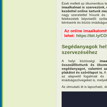
Ezek mellett az ökumenikus 
imaalkalmat is szervezünk, 
kezdettel online tartunk me
nagy szeretettel hívunk és
felekezetek képviselői sz
kéréseink és közös imádságun
Az online imaalkalomh
lehet:
https://bit.ly/C
Segédanyagok hely
szervezéséhez
A helyi közösségi
ima
összeállítottunk és öku
segédanyagot, valamint a
plakátot és szórólapot is.
A 
az alapvető fogalmak és 
imádságszövegeket is, melyek
Az útmutató itt is lapozható, 