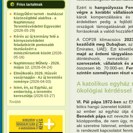
Friss tartalmak
Ezért is
hangsúlyozza Fer
végre a korábbi vállalások
Közgyűlést tartott - teaházzal
károk kompenzálására és 
közösségibbé alakítva - a
érdekében pedig a fejlőd
Naphimnusz
országok támogatásának je
Teremtésvédelmi Egyesület
(2026-05-29)
forrásoknak a valódi hozzáférh
Kérés az új kormány felé a
A COP28 klímacsúcs
202
környezetvédelmi
kezdődik meg Dubajban
, a
feladatkörök pontosabb
Emirates, UAE). Ezt követ
tisztázásért a
minisztériumok között
(2026-
majd az érdemi tárgyaláso
05-16)
döntéshozói, nemzetkö
szervezetek
, v
állalatok és
Naphimnusz Műhely - 2026.
május 12.
(2026-04-24)
összesen kb. 70.000-en.
Fer
szintén személyesen részt 
Elmélkedés 2026. Húsvét
vasárnapján - Az új teremtés
reménye
(2026-04-03)
A katolikus egyház 
Isten, én, az Egyház, az
ökológiai kérdéssel
emberiség, a teremtés
keresztútja
(2026-03-27)
VI. Pál pápa 1972-ben
az EN
Tovább
bölcs hangú üzenetet küldött.
az ember az egyház útja 
Benedek pápa
ezt nevezte h
középpontba, de nem úgy, min
aki szeretne Istennel, embert
is rendezett kapcsolatot fennt