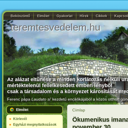
Beköszöntő
Elmélet
Gyakorlat
Hírek
Cikkek
Kapcsol
teremtesvedelem.hu
Az alázat eltűnése a minden korlátozás nélküli u
mértéktelenül fellelkesedett emberi lényből
csak a társadalom és a környezet károsítását er
Ferenc pápa
Laudato si'
kezdetű enciklikájából a közös otthon gon
Elmélet
Címlap
Ökumenikus imanap
Körlevél
Egyházi megnyilatkozások
november 30.