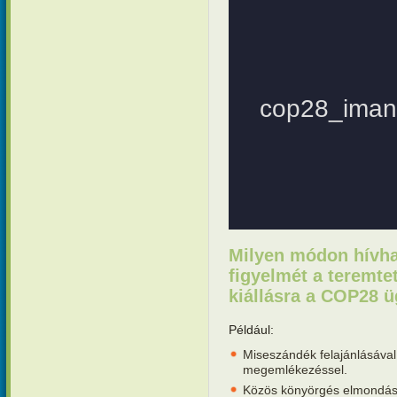
Milyen módon hívhat
figyelmét a teremte
kiállásra a COP28 
Például:
Miseszándék felajánlásával,
megemlékezéssel.
Közös könyörgés elmondásá