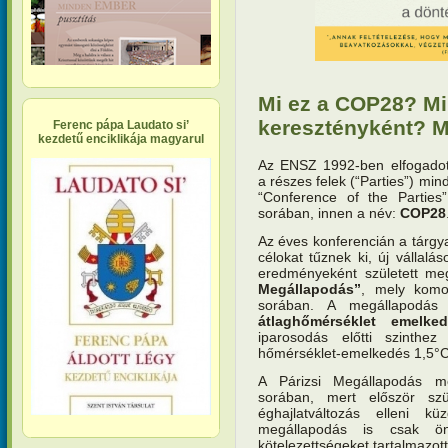
Mi ez a COP28? M
keresztényként? M
Ferenc pápa Laudato si’
kezdetű enciklikája magyarul
Az ENSZ 1992-ben elfogadot
a részes felek (“Parties”) min
“Conference of the Parties”
sorában, innen a név:
COP28
Az éves konferencián a tárgya
célokat tűznek ki, új vállalá
eredményeként született m
Megállapodás”
, mely komol
sorában. A megállapodás 
átlaghőmérséklet emelke
iparosodás előtti szinthe
hőmérséklet-emelkedés 1,5°C-
A Párizsi Megállapodás m
sorában, mert először szü
éghajlatváltozás elleni 
megállapodás is csak ön
kötelezettségeket tartalmazot