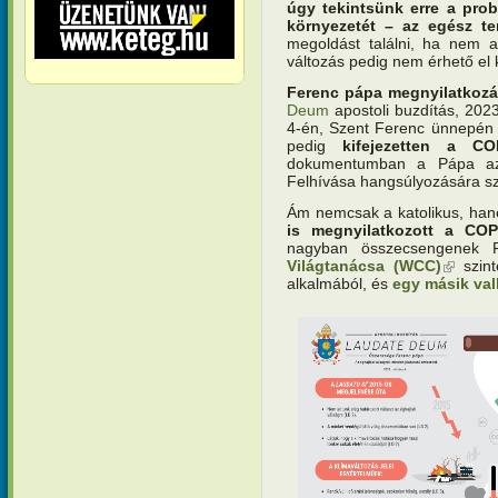
úgy tekintsünk erre a pro
környezetét – az egész ter
megoldást találni, ha nem a
változás pedig nem érhető el k
Ferenc pápa megnyilatkozá
Deum
apostoli buzdítás, 202
4-én, Szent Ferenc ünnepén ki
pedig
kifejezetten a C
dokumentumban a Pápa azon
Felhívása hangsúlyozására s
Ám nemcsak a katolikus, h
is megnyilatkozott a COP
nagyban összecsengenek 
Világtanácsa (WCC)
(külső h
szint
alkalmából, és
egy másik val