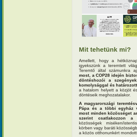
Mit tehetünk mi?
Amellett, hogy a hétközna
igyekszünk a teremtett vilá
Teremtő által számunkra ajá
most, a COP28 idején biztos
döntéshozói a szegények
komolysággal és határozott
a hatalom helyett a közjót és
döntéseik meghozatalakor.
A magyarországi teremtésv
Pápa és a többi egyház v
most minden közösséget arr
szerint csatlakozzon a
közösségek miséken/istentis
körben vagy baráti közösségb
a közös otthonunkért mondot