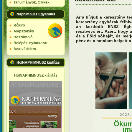
Tanulmányok, Cikkek
Naphimnusz Egyesület
Arra hívjuk a keresztény t
keresztény egyházak felhí
Rólunk
án kezdődő ENSZ Éghajl
résztvevőiért. Azért, hogy
Alapszabály
és a Föld sóhaját, és mer
Beszámoló
pénz és a hatalom helyett a 
Belépési nyilatkozat
Adatvédelem
HolNAPHIMNUSZ kiállítás
HolNAPHIMNUSZ kiállítás