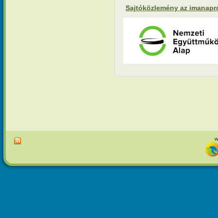
Sajtóközlemény az imanapról
w