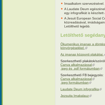
Imaalkalom szervezésével. 
A Laudate Deum egészének 
egy infografikát is készített
A Jesuit European Social Ce
közreadásával, imádságain
Letölthető lejjebb.
Letölthető segédan
Ökumenikus imanap a döntésh
könyörgésekkel.
(külső hivatkoz
Az imanap központi plakátjai.
(
Szerkeszthető plakátok/szór
Canva alkalmazással
(külső hiv
.jpeg és .pdf formátumban
(kül
Szerkeszthető FB bejegyzés:
Canva alkalmazással
(külső hiv
.jpeg formátumban
(külső hivat
Laudate Deum infografika
(kül
Jezsuita Imakalauz
(külső hivat