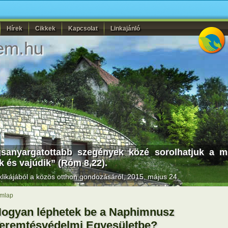
Hírek
Cikkek
Kapcsolat
Linkajánló
em.hu
gsanyargatottabb szegények közé sorolhatjuk a mi
k és vajúdik” (Róm 8,22).
likájából a közös otthon gondozásáról, 2015. május 24.
mlap
ogyan léphetek be a Naphimnusz
eremtésvédelmi Egyesületbe?