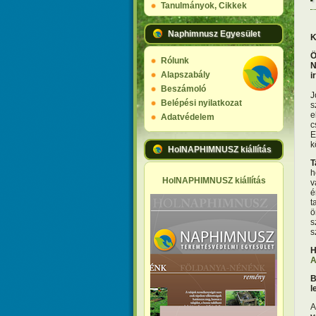
Tanulmányok, Cikkek
Naphimnusz Egyesület
K
Ö
Rólunk
N
Alapszabály
i
Beszámoló
J
Belépési nyilatkozat
s
e
Adatvédelem
c
E
k
HolNAPHIMNUSZ kiállítás
T
h
HolNAPHIMNUSZ kiállítás
v
é
t
ö
s
s
H
A
B
l
A