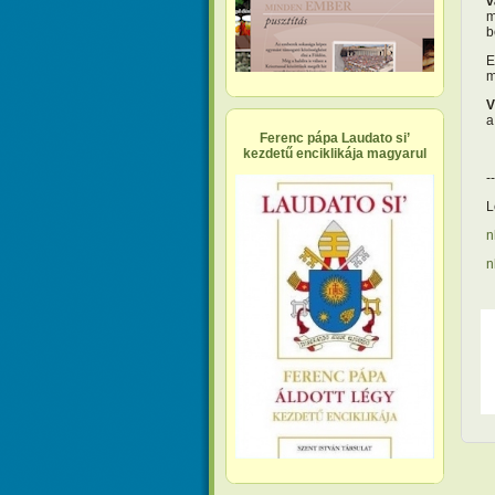
v
m
b
E
m
V
a
Ferenc pápa Laudato si’
kezdetű enciklikája magyarul
--
L
n
n