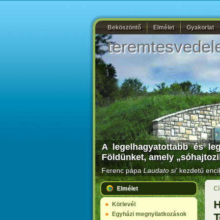
Beköszöntő
Elmélet
Gyakorlat
teremtesvedel
A legelhagyatottabb és le
Földünket, amely „sóhajtozi
Ferenc pápa
Laudato si'
kezdetű encik
Elmélet
Cí
H
Körlevél
Egyházi megnyilatkozások
T