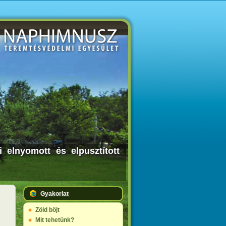
 elnyomott és elpusztított
Gyakorlat
Zöld böjt
Mit tehetünk?