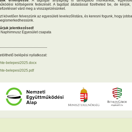
álik érvényessé
. A tagdíjjal anyagilag is támogatod munkánkat, egyesüle
űködési költségeink fedezését. A tagdíjat átutalással fizetheted be, de kérjük,
efizetéssel várd meg a visszajelzésünket.
zt követően felveszünk az egyesületi levelezőlistára, és keresni fogunk, hogy jobb
egismerkedhessünk.
árjuk jelentkezésed!
 Naphimnusz Egyesület csapata
----------------------------------------
etölthető belépési nyilatkozat:
hte-belepesi2025.docx
hte-belepesi2025.pdf