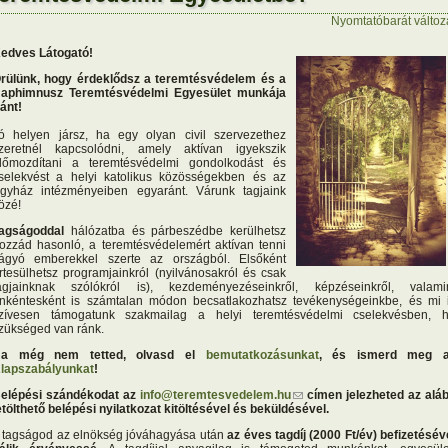
Nyomtatóbarát változ
edves Látogató!
rülünk, hogy érdeklődsz a teremtésvédelem és a
aphimnusz Teremtésvédelmi Egyesület munkája
ránt!
ó helyen jársz, ha egy olyan civil szervezethez
zeretnél kapcsolódni, amely aktívan igyekszik
lőmozdítani a teremtésvédelmi gondolkodást és
selekvést a helyi katolikus közösségekben és az
gyház intézményeiben egyaránt. Várunk tagjaink
özé!
agságoddal
hálózatba és párbeszédbe kerülhetsz
ozzád hasonló, a teremtésvédelemért aktívan tenni
ágyó emberekkel szerte az országból. Elsőként
rtesülhetsz programjainkról (nyilvánosakról és csak
agjainknak szólókról is), kezdeményezéseinkről, képzéseinkről, valami
nkéntesként is számtalan módon becsatlakozhatsz tevékenységeinkbe, és mi 
zívesen támogatunk szakmailag a helyi teremtésvédelmi cselekvésben, 
zükséged van ránk.
a még nem tetted, olvasd el
bemutatkozásunkat
, és ismerd meg 
lapszabályunkat
!
elépési szándékodat az
info@teremtesvedelem.hu
(link sends e-mail)
címen jelezheted az alá
etölthető belépési nyilatkozat kitöltésével és beküldésével.
 tagságod az elnökség jóváhagyása után
az éves tagdíj (2000 Ft/év) befizetésév