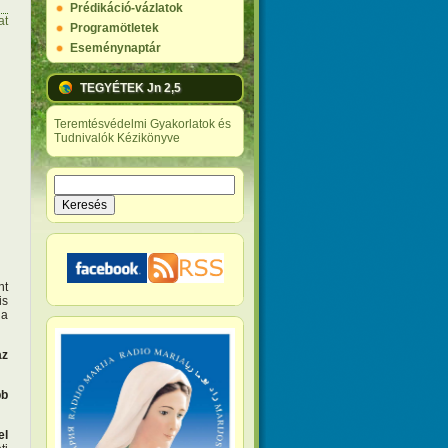
Prédikáció-vázlatok
at
Programötletek
Eseménynaptár
TEGYÉTEK Jn 2,5
Teremtésvédelmi Gyakorlatok és
Tudnivalók Kézikönyve
Keresés
Keresés űrlap
nt
is
ha
az
bb
el