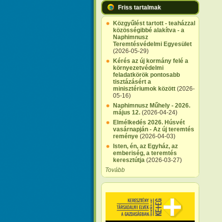
Friss tartalmak
Közgyűlést tartott - teaházzal
közösségibbé alakítva - a
Naphimnusz
Teremtésvédelmi Egyesület
(2026-05-29)
Kérés az új kormány felé a
környezetvédelmi
feladatkörök pontosabb
tisztázásért a
minisztériumok között
(2026-
05-16)
Naphimnusz Műhely - 2026.
május 12.
(2026-04-24)
Elmélkedés 2026. Húsvét
vasárnapján - Az új teremtés
reménye
(2026-04-03)
Isten, én, az Egyház, az
emberiség, a teremtés
keresztútja
(2026-03-27)
Tovább