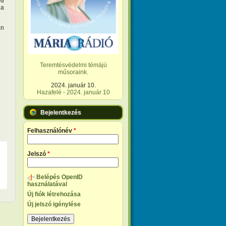
ti
 a
an
Teremtésvédelmi témájú
műsoraink.
2024. január 10.
Hazafelé - 2024. január 10
Bejelentkezés
Felhasználónév
*
Jelszó
*
Belépés OpenID
használatával
Új fiók létrehozása
Új jelszó igénylése