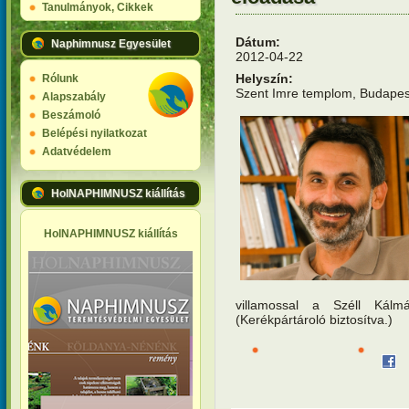
Tanulmányok, Cikkek
Dátum:
Naphimnusz Egyesület
2012-04-22
Helyszín:
Rólunk
Szent Imre templom, Budapest X
Alapszabály
Beszámoló
Belépési nyilatkozat
Adatvédelem
HolNAPHIMNUSZ kiállítás
HolNAPHIMNUSZ kiállítás
villamossal a Széll Kálmá
(Kerékpártároló biztosítva.)