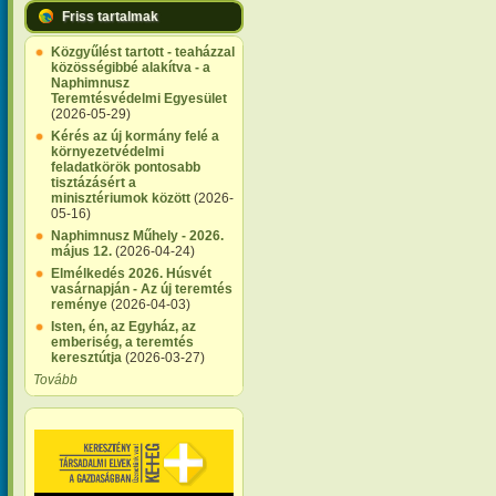
Friss tartalmak
Közgyűlést tartott - teaházzal
közösségibbé alakítva - a
Naphimnusz
Teremtésvédelmi Egyesület
(2026-05-29)
Kérés az új kormány felé a
környezetvédelmi
feladatkörök pontosabb
tisztázásért a
minisztériumok között
(2026-
05-16)
Naphimnusz Műhely - 2026.
május 12.
(2026-04-24)
Elmélkedés 2026. Húsvét
vasárnapján - Az új teremtés
reménye
(2026-04-03)
Isten, én, az Egyház, az
emberiség, a teremtés
keresztútja
(2026-03-27)
Tovább