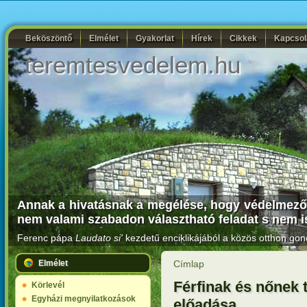
Beköszöntő
Elmélet
Gyakorlat
Hírek
Cikkek
Kapcsol
teremtesvedelem.hu
Annak a hivatásnak a megélése, hogy védelmezői 
nem valami szabadon választható feladat s nem i
Ferenc pápa
Laudato si'
kezdetű enciklikájából a közös otthon gon
Elmélet
Címlap
Férfinak és nőnek t
Körlevél
Egyházi megnyilatkozások
előadása