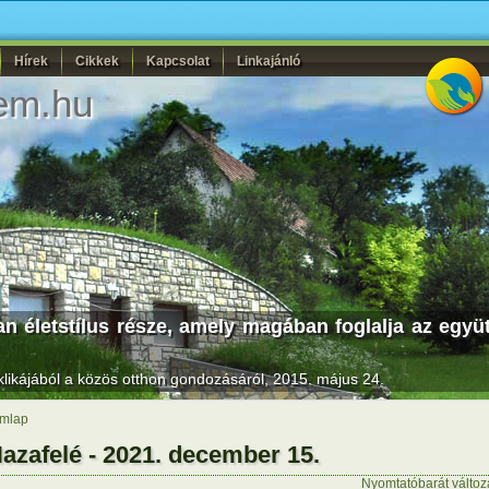
Hírek
Cikkek
Kapcsolat
Linkajánló
em.hu
n életstílus része, amely magában foglalja az együ
likájából a közös otthon gondozásáról, 2015. május 24.
mlap
azafelé - 2021. december 15.
Nyomtatóbarát változ