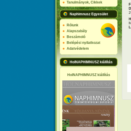
Tanulmányok, Cikkek
F
D
2
Naphimnusz Egyesület
H
M
Rólunk
L
Alapszabály
Beszámoló
Belépési nyilatkozat
Adatvédelem
HolNAPHIMNUSZ kiállítás
HolNAPHIMNUSZ kiállítás