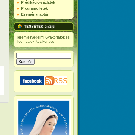
Prédikáció-vázlatok
Programötletek
Eseménynaptár
TEGYÉTEK Jn 2,5
Teremtésvédelmi Gyakorlatok és
Tudnivalók Kézikönyve
Keresés
Keresés űrlap