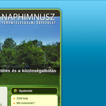
ttélés és a közösségalkotás
Gyakorlat
Zöld böjt
Mit tehetünk?
at