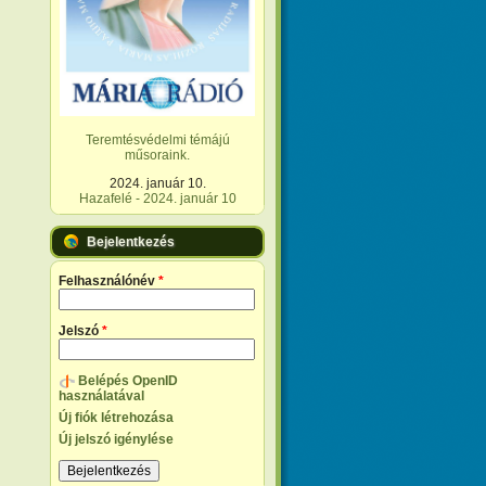
Teremtésvédelmi témájú
műsoraink.
2024. január 10.
Hazafelé - 2024. január 10
Bejelentkezés
Felhasználónév
*
Jelszó
*
Belépés OpenID
használatával
Új fiók létrehozása
Új jelszó igénylése