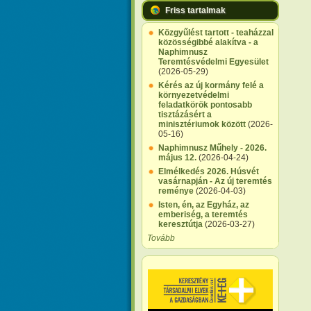
Friss tartalmak
Közgyűlést tartott - teaházzal
közösségibbé alakítva - a
Naphimnusz
Teremtésvédelmi Egyesület
(2026-05-29)
Kérés az új kormány felé a
környezetvédelmi
feladatkörök pontosabb
tisztázásért a
minisztériumok között
(2026-
05-16)
Naphimnusz Műhely - 2026.
május 12.
(2026-04-24)
Elmélkedés 2026. Húsvét
vasárnapján - Az új teremtés
reménye
(2026-04-03)
Isten, én, az Egyház, az
emberiség, a teremtés
keresztútja
(2026-03-27)
Tovább