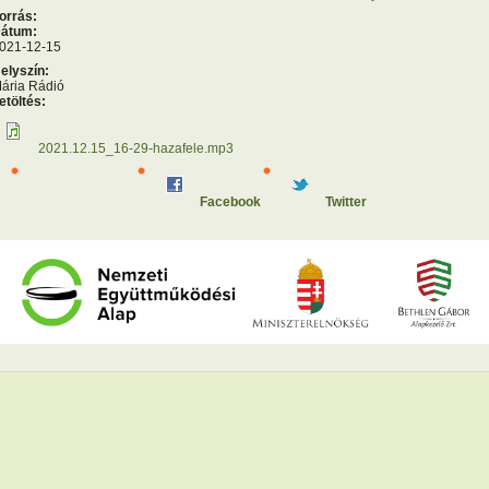
orrás:
átum:
021-12-15
elyszín:
ária Rádió
etöltés:
2021.12.15_16-29-hazafele.mp3
Facebook
Twitter