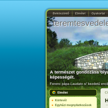
Beköszöntő
Elmélet
Gyakorlat
teremtesvedel
A természet gondozása olya
képességét.
Ferenc pápa
Laudato si'
kezdetű encik
Elmélet
Cí
H
Körlevél
Egyházi megnyilatkozások