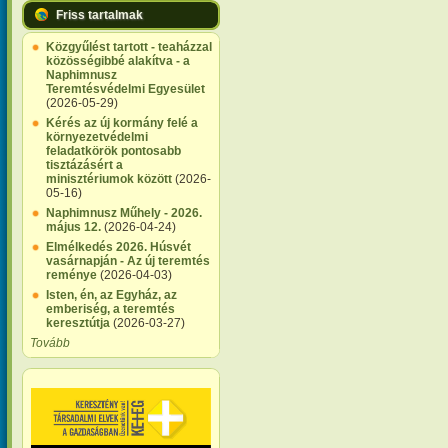
Friss tartalmak
Közgyűlést tartott - teaházzal
közösségibbé alakítva - a
Naphimnusz
Teremtésvédelmi Egyesület
(2026-05-29)
Kérés az új kormány felé a
környezetvédelmi
feladatkörök pontosabb
tisztázásért a
minisztériumok között
(2026-
05-16)
Naphimnusz Műhely - 2026.
május 12.
(2026-04-24)
Elmélkedés 2026. Húsvét
vasárnapján - Az új teremtés
reménye
(2026-04-03)
Isten, én, az Egyház, az
emberiség, a teremtés
keresztútja
(2026-03-27)
Tovább