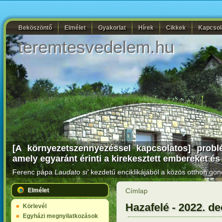
Beköszöntő
Elmélet
Gyakorlat
Hírek
Cikkek
Kapcsol
teremtesvedelem.hu
[A környezetszennyezéssel kapcsolatos] probl
amely egyaránt érinti a kirekesztett embereket és
Ferenc pápa
Laudato si'
kezdetű enciklikájából a közös otthon gon
Elmélet
Címlap
Hazafelé - 2022. d
Körlevél
Egyházi megnyilatkozások