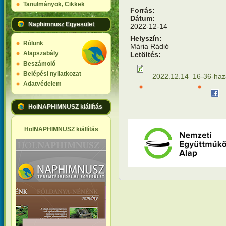
Tanulmányok, Cikkek
Forrás:
Dátum:
Naphimnusz Egyesület
2022-12-14
Helyszín:
Rólunk
Mária Rádió
Alapszabály
Letöltés:
Beszámoló
Belépési nyilatkozat
2022.12.14_16-36-haz
Adatvédelem
HolNAPHIMNUSZ kiállítás
HolNAPHIMNUSZ kiállítás