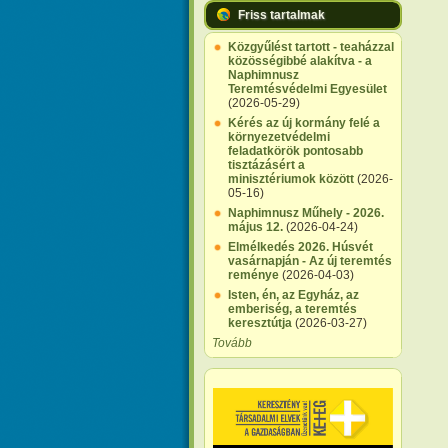
Friss tartalmak
Közgyűlést tartott - teaházzal
közösségibbé alakítva - a
Naphimnusz
Teremtésvédelmi Egyesület
(2026-05-29)
Kérés az új kormány felé a
környezetvédelmi
feladatkörök pontosabb
tisztázásért a
minisztériumok között
(2026-
05-16)
Naphimnusz Műhely - 2026.
május 12.
(2026-04-24)
Elmélkedés 2026. Húsvét
vasárnapján - Az új teremtés
reménye
(2026-04-03)
Isten, én, az Egyház, az
emberiség, a teremtés
keresztútja
(2026-03-27)
Tovább