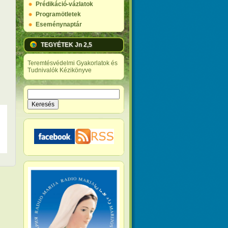
Prédikáció-vázlatok
Programötletek
Eseménynaptár
TEGYÉTEK Jn 2,5
Teremtésvédelmi Gyakorlatok és
Tudnivalók Kézikönyve
Keresés
Keresés űrlap