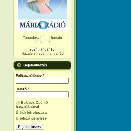
Teremtésvédelmi témájú
műsoraink.
2024. január 10.
Hazafelé - 2024. január 10
Bejelentkezés
Felhasználónév
*
Jelszó
*
Belépés OpenID
használatával
Új fiók létrehozása
Új jelszó igénylése