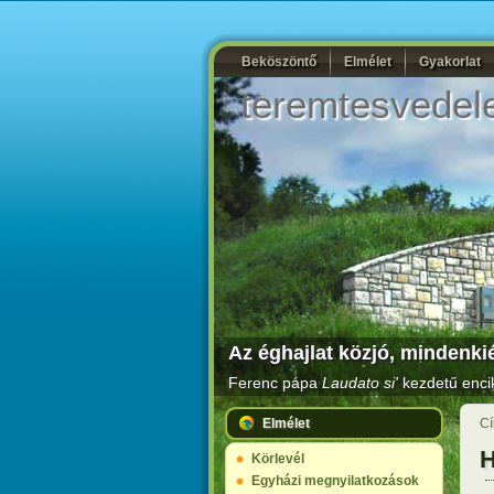
Beköszöntő
Elmélet
Gyakorlat
teremtesvedel
Az éghajlat közjó, mindenkié
Ferenc pápa
Laudato si'
kezdetű encik
Elmélet
Cí
H
Körlevél
Egyházi megnyilatkozások