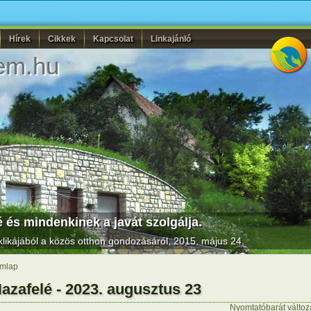
Hírek
Cikkek
Kapcsolat
Linkajánló
em.hu
 és mindenkinek a javát szolgálja.
likájából a közös otthon gondozásáról, 2015. május 24.
mlap
azafelé - 2023. augusztus 23
Nyomtatóbarát változ