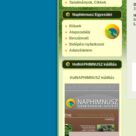
Tanulmányok, Cikkek
D
2
Naphimnusz Egyesület
H
M
L
Rólunk
Alapszabály
Beszámoló
Belépési nyilatkozat
Adatvédelem
HolNAPHIMNUSZ kiállítás
HolNAPHIMNUSZ kiállítás