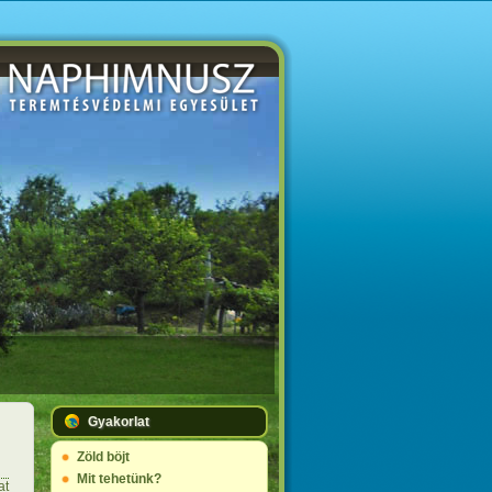
Gyakorlat
Zöld böjt
Mit tehetünk?
at