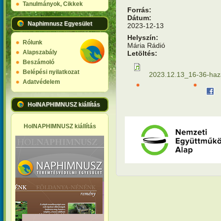
Tanulmányok, Cikkek
Forrás:
Dátum:
Naphimnusz Egyesület
2023-12-13
Helyszín:
Rólunk
Mária Rádió
Alapszabály
Letöltés:
Beszámoló
Belépési nyilatkozat
2023.12.13_16-36-haz
Adatvédelem
HolNAPHIMNUSZ kiállítás
HolNAPHIMNUSZ kiállítás