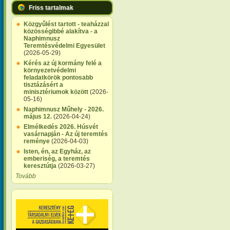
Friss tartalmak
Közgyűlést tartott - teaházzal
közösségibbé alakítva - a
Naphimnusz
Teremtésvédelmi Egyesület
(2026-05-29)
Kérés az új kormány felé a
környezetvédelmi
feladatkörök pontosabb
tisztázásért a
minisztériumok között
(2026-
05-16)
Naphimnusz Műhely - 2026.
május 12.
(2026-04-24)
Elmélkedés 2026. Húsvét
vasárnapján - Az új teremtés
reménye
(2026-04-03)
Isten, én, az Egyház, az
emberiség, a teremtés
keresztútja
(2026-03-27)
Tovább