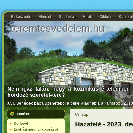
Beköszöntő
Elmélet
Gyakorlat
Hírek
Cikkek
Kapcsol
teremtesvedelem.hu
Nem igaz talán, hogy a kozmikus értelemben ve
hordozó szeretet-terv?
XVI. Benedek pápa üzenetéből a béke világnapja alkalmából, 2010.
Elmélet
Címlap
Hazafelé - 2023. d
Körlevél
Egyházi megnyilatkozások