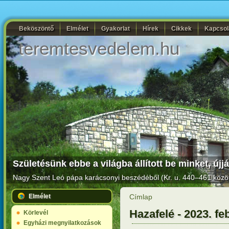
Beköszöntő
Elmélet
Gyakorlat
Hírek
Cikkek
Kapcsol
teremtesvedelem.hu
Születésünk ebbe a világba állított be minket, új
Nagy Szent Leó pápa karácsonyi beszédéből (Kr. u. 440–461 közöt
Elmélet
Címlap
Hazafelé - 2023. fe
Körlevél
Egyházi megnyilatkozások