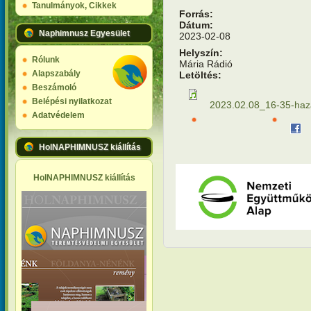
Tanulmányok, Cikkek
Forrás:
Dátum:
Naphimnusz Egyesület
2023-02-08
Helyszín:
Rólunk
Mária Rádió
Alapszabály
Letöltés:
Beszámoló
Belépési nyilatkozat
2023.02.08_16-35-haz
Adatvédelem
HolNAPHIMNUSZ kiállítás
HolNAPHIMNUSZ kiállítás