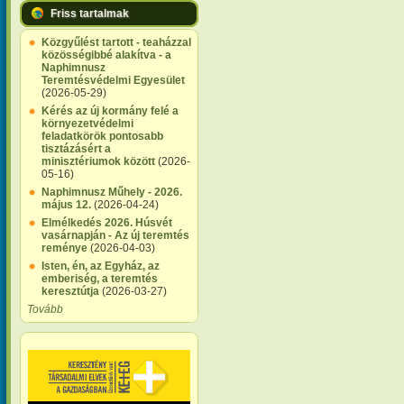
Friss tartalmak
Közgyűlést tartott - teaházzal
közösségibbé alakítva - a
Naphimnusz
Teremtésvédelmi Egyesület
(2026-05-29)
Kérés az új kormány felé a
környezetvédelmi
feladatkörök pontosabb
tisztázásért a
minisztériumok között
(2026-
05-16)
Naphimnusz Műhely - 2026.
május 12.
(2026-04-24)
Elmélkedés 2026. Húsvét
vasárnapján - Az új teremtés
reménye
(2026-04-03)
Isten, én, az Egyház, az
emberiség, a teremtés
keresztútja
(2026-03-27)
Tovább