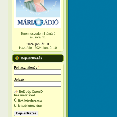
Teremtésvédelmi témájú
műsoraink.
2024. január 10.
Hazafelé - 2024. január 10
Bejelentkezés
Felhasználónév
*
Jelszó
*
Belépés OpenID
használatával
Új fiók létrehozása
Új jelszó igénylése