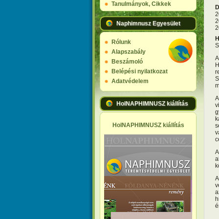
Tanulmányok, Cikkek
D
2
2
Naphimnusz Egyesület
2
H
Rólunk
S
Alapszabály
A
Beszámoló
H
Belépési nyilatkozat
r
S
Adatvédelem
m
A
HolNAPHIMNUSZ kiállítás
v
g
k
HolNAPHIMNUSZ kiállítás
s
v
c
A
a
k
A
v
a
h
é