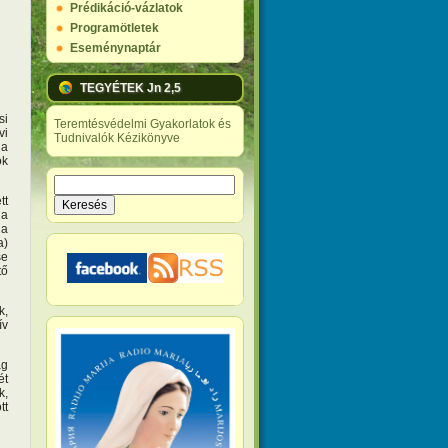
Prédikáció-vázlatok
Programötletek
Eseménynaptár
TEGYÉTEK Jn 2,5
si
Teremtésvédelmi Gyakorlatok és
vi
Tudnivalók Kézikönyve
 a
ok
Keresés
Keresés űrlap
tt
 a
 a
a)
se
tő
k,
ív
ág
ét
k,
tt