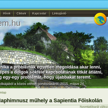
Hírek
Cikkek
Kapcsolat
Linkajánló
em.hu
hnika a problémák egyetlen megoldása akar lenni,
es a dolgok sokféle kapcsolatának titkát átlátni,
g egy-egy problémát, hogy újabbakat teremt.
likájából a közös otthon gondozásáról, 2015. május 24.
mlap
aphimnusz műhely a Sapientia Főiskolán
Nyomtatóbarát változ