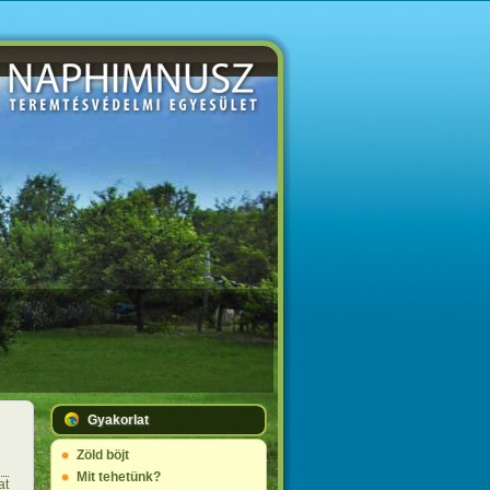
Gyakorlat
Zöld böjt
Mit tehetünk?
at