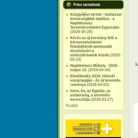
Friss tartalmak
Közgyűlést tartott - teaházzal
közösségibbé alakítva - a
Naphimnusz
Teremtésvédelmi Egyesület
(2026-05-29)
Kérés az új kormány felé a
környezetvédelmi
feladatkörök pontosabb
tisztázásért a
minisztériumok között
(2026-
05-16)
L
Naphimnusz Műhely - 2026.
május 12.
(2026-04-24)
Elmélkedés 2026. Húsvét
vasárnapján - Az új teremtés
reménye
(2026-04-03)
Isten, én, az Egyház, az
emberiség, a teremtés
keresztútja
(2026-03-27)
Tovább