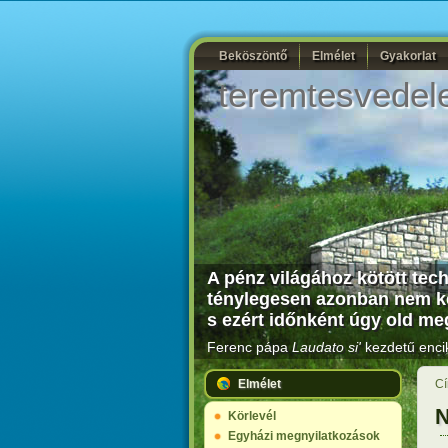
Beköszöntő
Elmélet
Gyakorlat
teremtesvedel
A pénz világához kötött tec
ténylegesen azonban nem kép
s ezért időnként úgy old me
Ferenc pápa
Laudato si'
kezdetű encik
Elmélet
Cí
N
Körlevél
Egyházi megnyilatkozások