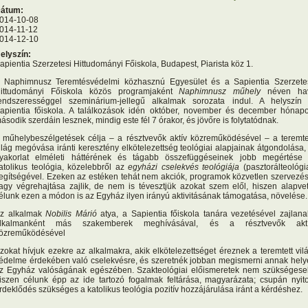
átum:
014-10-08
014-11-12
014-12-10
elyszín:
apientia Szerzetesi Hittudományi Főiskola, Budapest, Piarista köz 1.
 Naphimnusz Teremtésvédelmi közhasznú Egyesület és a Sapientia Szerzete
ittudományi Főiskola közös programjaként
Naphimnusz műhely
néven ha
endszerességgel szeminárium-jellegű alkalmak sorozata indul. A helyszín
apientia főiskola. A találkozások idén október, november és december hónap
ásodik szerdáin lesznek, mindig este fél 7 órakor, és jövőre is folytatódnak.
 műhelybeszélgetések célja – a résztvevők aktív közreműködésével – a teremte
ilág megóvása iránti keresztény elkötelezettség teológiai alapjainak átgondolása,
yakorlat elméleti háttérének és tágabb összefüggéseinek jobb megértése
atolikus teológia, közelebbről az
egyházi cselekvés teológiája
(pasztorálteológi
egítségével. Ezeken az estéken tehát nem akciók, programok közvetlen szervezé
agy végrehajtása zajlik, de nem is tévesztjük azokat szem elől, hiszen alapve
élunk ezen a módon is az Egyház ilyen irányú aktivitásának támogatása, növelése.
z alkalmak
Nobilis Márió
atya, a Sapientia főiskola tanára vezetésével zajlana
lkalmanként más szakemberek meghívásával, és a résztvevők akt
özreműködésével
zokat hívjuk ezekre az alkalmakra, akik elkötelezettséget éreznek a teremtett vil
édelme érdekében való cselekvésre, és szeretnék jobban megismerni annak hely
z Egyház valóságának egészében. Szakteológiai előismeretek nem szükségese
iszen célunk épp az ide tartozó fogalmak feltárása, magyarázata; csupán nyito
rdeklődés szükséges a katolikus teológia pozitív hozzájárulása iránt a kérdéshez.