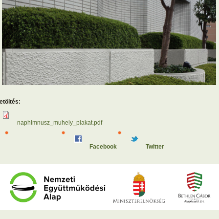
etöltés:
naphimnusz_muhely_plakat.pdf
Facebook
Twitter