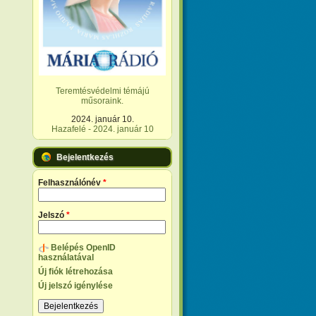
Teremtésvédelmi témájú
műsoraink.
2024. január 10.
Hazafelé - 2024. január 10
Bejelentkezés
Felhasználónév
*
Jelszó
*
Belépés OpenID
használatával
Új fiók létrehozása
Új jelszó igénylése