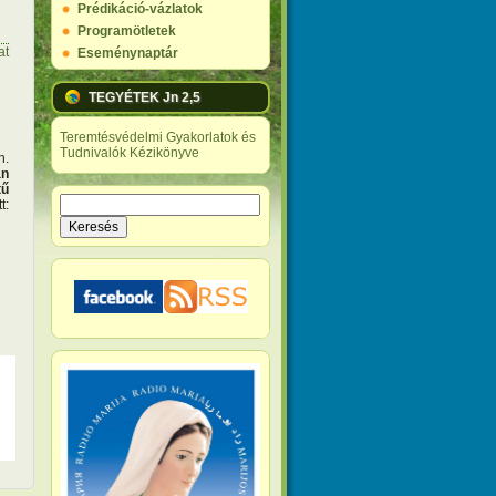
Prédikáció-vázlatok
Programötletek
at
Eseménynaptár
TEGYÉTEK Jn 2,5
Teremtésvédelmi Gyakorlatok és
Tudnivalók Kézikönyve
n.
an
ás)
tű
Keresés
t:
Keresés űrlap