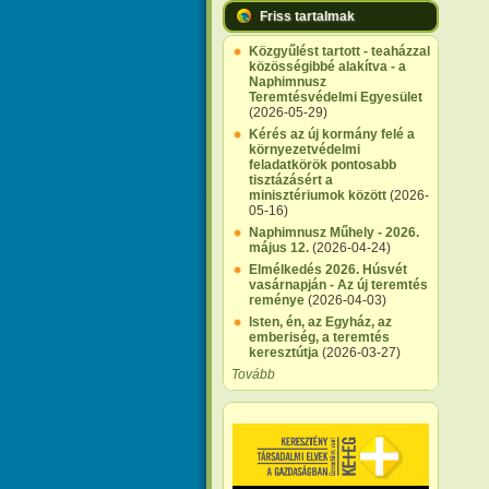
Friss tartalmak
Közgyűlést tartott - teaházzal
közösségibbé alakítva - a
Naphimnusz
Teremtésvédelmi Egyesület
(2026-05-29)
Kérés az új kormány felé a
környezetvédelmi
feladatkörök pontosabb
tisztázásért a
minisztériumok között
(2026-
05-16)
Naphimnusz Műhely - 2026.
május 12.
(2026-04-24)
Elmélkedés 2026. Húsvét
vasárnapján - Az új teremtés
reménye
(2026-04-03)
Isten, én, az Egyház, az
emberiség, a teremtés
keresztútja
(2026-03-27)
Tovább