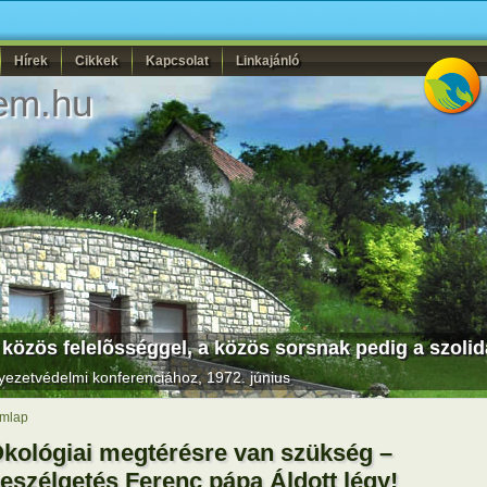
Hírek
Cikkek
Kapcsolat
Linkajánló
em.hu
zös felelõsséggel, a közös sorsnak pedig a szolidari
yezetvédelmi konferenciához, 1972. június
mlap
kológiai megtérésre van szükség –
eszélgetés Ferenc pápa Áldott légy!