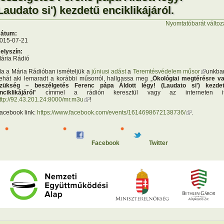
Laudato si') kezdetű enciklikájáról.
Nyomtatóbarát változ
átum:
015-07-21
elyszín:
ária Rádió
a a Mária Rádióban ismételjük a
júniusi adást
a
Teremtésvédelem műsor
(külső
unkba
ehát aki lemaradt a korábbi műsorról, hallgassa meg „
Ökológiai megtérésre v
hivatkoz
zükség – beszélgetés Ferenc pápa Áldott légy! (Laudato si') kezde
nciklikájáról
” címmel a rádión keresztül vagy az interneten it
ttp://92.43.201.24:8000/mr.m3u
(külső hivatkozás)
!
acebook link:
https://www.facebook.com/events/1614698672138736/
(külső
.
hivatkozás)
Facebook
Twitter