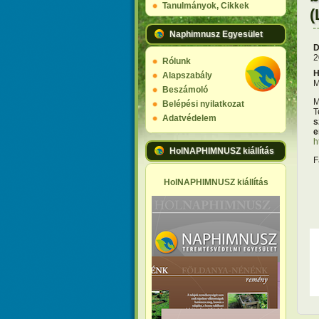
Tanulmányok, Cikkek
(
Naphimnusz Egyesület
D
2
Rólunk
H
Alapszabály
M
Beszámoló
M
Belépési nyilatkozat
T
Adatvédelem
s
e
h
HolNAPHIMNUSZ kiállítás
F
HolNAPHIMNUSZ kiállítás