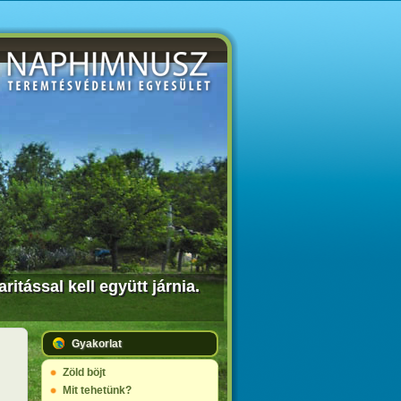
tással kell együtt járnia.
Gyakorlat
Zöld böjt
Mit tehetünk?