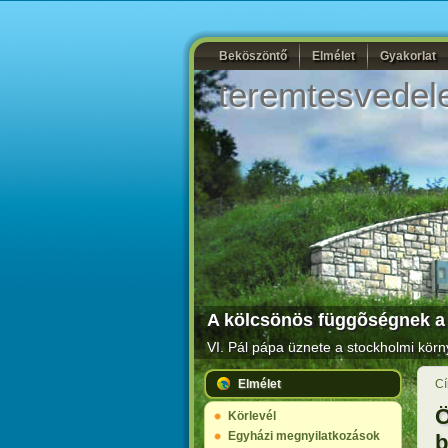
Beköszöntő
Elmélet
Gyakorlat
teremtesvedel
A kölcsönös függõségnek a kö
VI. Pál pápa üznete a stockholmi körn
Elmélet
Cí
Ö
Körlevél
Egyházi megnyilatkozások
b